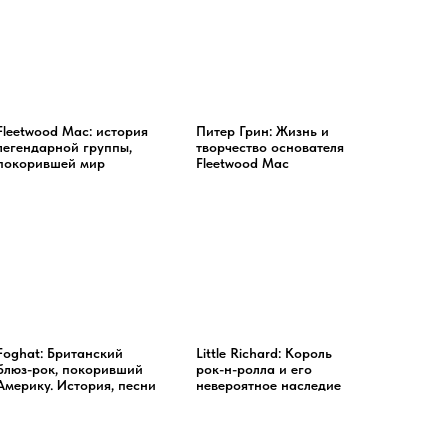
Fleetwood Mac: история
Питер Грин: Жизнь и
легендарной группы,
творчество основателя
покорившей мир
Fleetwood Mac
Foghat: Британский
Little Richard: Король
блюз-рок, покоривший
рок-н-ролла и его
Америку. История, песни
невероятное наследие