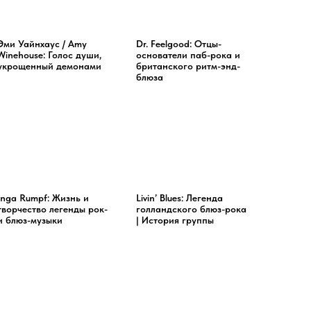
Эми Уайнхаус / Amy
Dr. Feelgood: Отцы-
Winehouse: Голос души,
основатели паб-рока и
укрощенный демонами
британского ритм-энд-
блюза
Inga Rumpf: Жизнь и
Livin’ Blues: Легенда
творчество легенды рок-
голландского блюз-рока
и блюз-музыки
| История группы