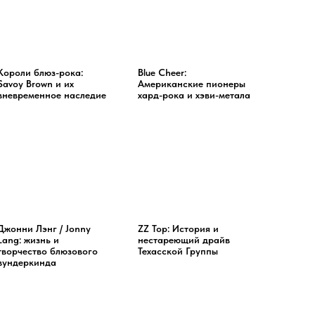
Короли блюз-рока:
Blue Cheer:
Savoy Brown и их
Американские пионеры
вневременное наследие
хард-рока и хэви-метала
Джонни Лэнг / Jonny
ZZ Top: История и
Lang: жизнь и
нестареющий драйв
творчество блюзового
Техасской Группы
вундеркинда