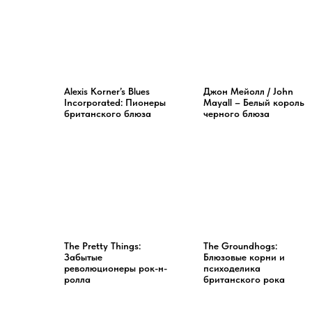
Alexis Korner’s Blues
Джон Мейолл / John
Incorporated: Пионеры
Mayall – Белый король
британского блюза
черного блюза
The Pretty Things:
The Groundhogs:
Забытые
Блюзовые корни и
революционеры рок-н-
психоделика
ролла
британского рока