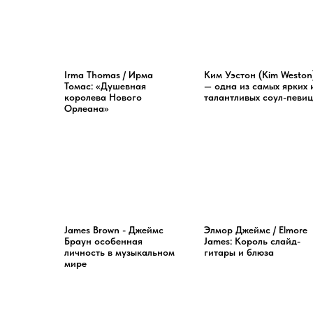
Irma Thomas / Ирма
Ким Уэстон (Kim Weston
Томас: «Душевная
— одна из самых ярких 
королева Нового
талантливых соул-певиц
Орлеана»
James Brown - Джеймс
Элмор Джеймс / Elmore
Браун особенная
James: Король слайд-
личность в музыкальном
гитары и блюза
мире