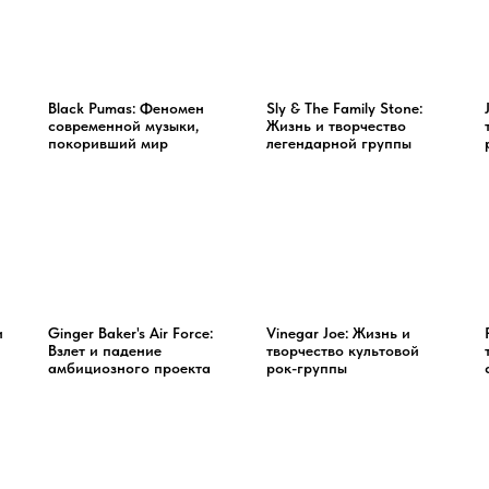
Black Pumas: Феномен
Sly & The Family Stone:
современной музыки,
Жизнь и творчество
покоривший мир
легендарной группы
и
Ginger Baker's Air Force:
Vinegar Joe: Жизнь и
Взлет и падение
творчество культовой
амбициозного проекта
рок-группы