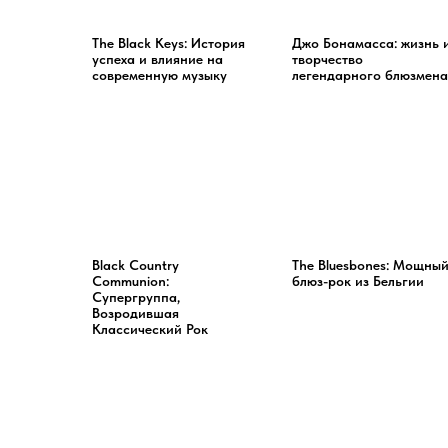
The Black Keys: История
Джо Бонамасса: жизнь 
успеха и влияние на
творчество
современную музыку
легендарного блюзмена
Black Country
The Bluesbones: Мощны
Communion:
блюз-рок из Бельгии
Супергруппа,
Возродившая
Классический Рок