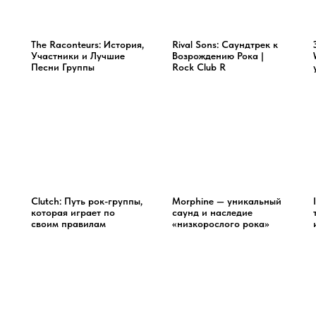
The Raconteurs: История,
Rival Sons: Саундтрек к
Участники и Лучшие
Возрождению Рока |
Песни Группы
Rock Club R
Clutch: Путь рок-группы,
Morphine — уникальный
которая играет по
саунд и наследие
своим правилам
«низкорослого рока»