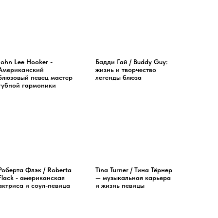
John Lee Hooker -
Бадди Гай / Buddy Guy:
Американский
жизнь и творчество
блюзовый певец мастер
легенды блюза
губной гармоники
Роберта Флэк / Roberta
Tina Turner / Тина Тёрнер
Flack - американская
— музыкальная карьера
актриса и соул-певица
и жизнь певицы