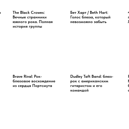
и
The Black Crowes:
Бет Харт / Beth Hart:
Вечные странники
Голос блюза, который
южного рока. Полная
невозможно забыть
история группы
й
Brave Rival: Рок-
Dudley Taft Band: блюз-
блюзовое восхождение
рок с американским
из сердца Портсмута
гитаристом и его
командой