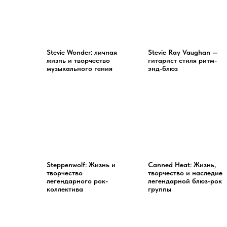
Stevie Wonder: личная
Stevie Ray Vaughan —
жизнь и творчество
гитарист стиля ритм-
музыкального гения
энд-блюз
Steppenwolf: Жизнь и
Canned Heat: Жизнь,
творчество
творчество и наследие
легендарного рок-
легендарной блюз-рок
коллектива
группы