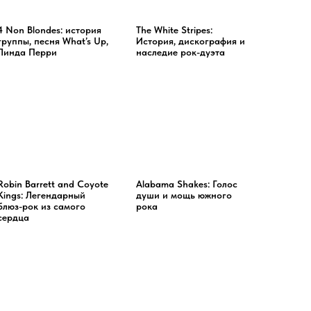
4 Non Blondes: история
The White Stripes:
группы, песня What’s Up,
История, дискография и
Линда Перри
наследие рок-дуэта
Robin Barrett and Coyote
Alabama Shakes: Голос
Kings: Легендарный
души и мощь южного
блюз-рок из самого
рока
сердца