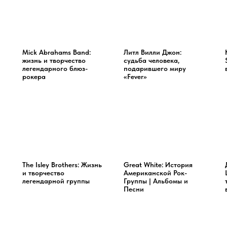
Mick Abrahams Band:
Литл Вилли Джон:
жизнь и творчество
судьба человека,
легендарного блюз-
подарившего миру
рокера
«Fever»
The Isley Brothers: Жизнь
Great White: История
и творчество
Американской Рок-
легендарной группы
Группы | Альбомы и
Песни