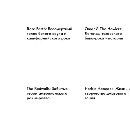
Rare Earth: Бессмертный
Omar & The Howlers:
голос белого соула и
Легенды техасского
калифорнийского рока
блюз-рока - история
The Redwalls: Забытые
Herbie Hancock: Жизнь 
герои американского
творчество джазового
рок-н-ролла
гения