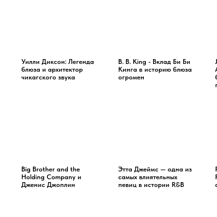
Уилли Диксон: Легенда
B. B. King - Вклад Би Би
блюза и архитектор
Кинга в историю блюза
чикагского звука
огромен
Big Brother and the
Этта Джеймс — одна из
Holding Company и
самых влиятельных
Дженис Джоплин
певиц в истории R&B