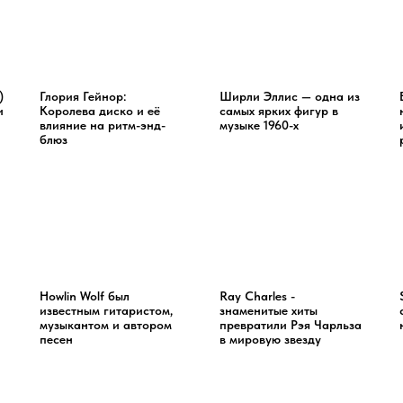
)
Глория Гейнор:
Ширли Эллис — одна из
и
Королева диско и её
самых ярких фигур в
влияние на ритм-энд-
музыке 1960-х
блюз
Howlin Wolf был
Ray Charles -
известным гитаристом,
знаменитые хиты
музыкантом и автором
превратили Рэя Чарльза
песен
в мировую звезду