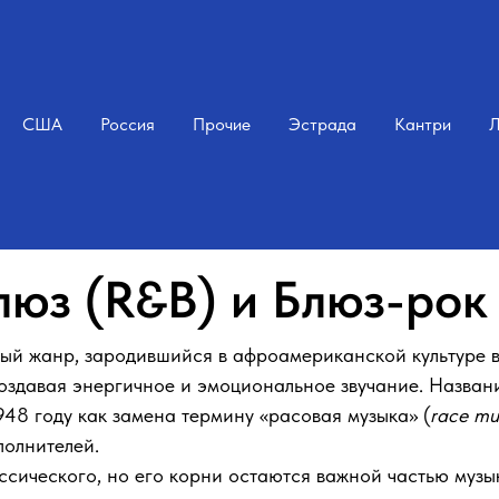
США
Россия
Прочие
Эстрада
Кантри
Л
юз (R&B) и Блюз-рок 
ный жанр, зародившийся в афроамериканской культуре в 
 создавая энергичное и эмоциональное звучание. Назва
48 году как замена термину «расовая музыка» (
race mu
полнителей.
ссического, но его корни остаются важной частью музы