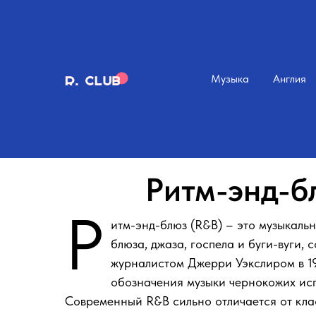
Музыка
Англия
Ритм-энд-бл
Р
итм-энд-блюз (R&B) – это музыкаль
блюза, джаза, госпела и буги-вуги,
журналистом Джерри Уэкслиром в 19
обозначения музыки чернокожих ис
Современный R&B сильно отличается от кла