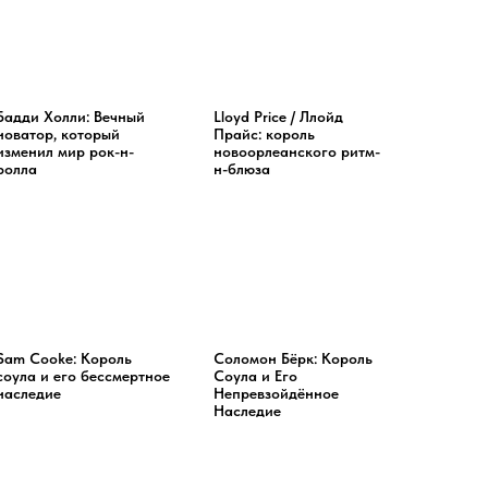
Бадди Холли: Вечный
Lloyd Price / Ллойд
новатор, который
Прайс: король
изменил мир рок-н-
новоорлеанского ритм-
ролла
н-блюза
Sam Cooke: Король
Соломон Бёрк: Король
соула и его бессмертное
Соула и Его
наследие
Непревзойдённое
Наследие