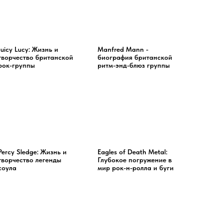
Juicy Lucy: Жизнь и
Manfred Mann -
творчество британской
биография британской
рок-группы
ритм-энд-блюз группы
Percy Sledge: Жизнь и
Eagles of Death Metal:
творчество легенды
Глубокое погружение в
соула
мир рок-н-ролла и буги