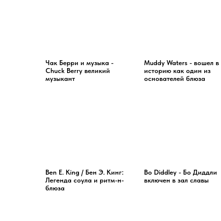
Чак Берри и музыка -
Muddy Waters - вошел в
Chuck Berry великий
историю как один из
музыкант
основателей блюза
Ben E. King / Бен Э. Кинг:
Bo Diddley - Бо Диддли
Легенда соула и ритм-н-
включен в зал славы
блюза