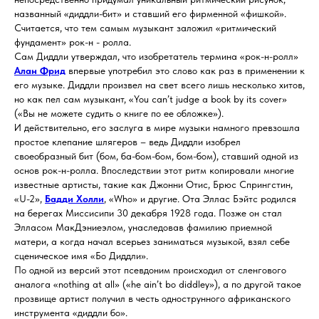
названный «диддли-бит» и ставший его фирменной «фишкой».
Считается, что тем самым музыкант заложил «ритмический
фундамент» рок-н - ролла.
Сам Диддли утверждал, что изобретатель термина «рок-н-ролл»
Алан Фрид
впервые употребил это слово как раз в применении к
его музыке. Диддли произвел на свет всего лишь несколько хитов,
но как пел сам музыкант, «You can’t judge a book by its cover»
(«Вы не можете судить о книге по ее обложке»).
И действительно, его заслуга в мире музыки намного превзошла
простое клепание шлягеров – ведь Диддли изобрел
своеобразный бит (бом, ба-бом-бом, бом-бом), ставший одной из
основ рок-н-ролла. Впоследствии этот ритм копировали многие
известные артисты, такие как Джонни Отис, Брюс Спрингстин,
«U-2»,
Бадди Холли
, «Who» и другие. Ота Эллас Бэйтс родился
на берегах Миссисипи 30 декабря 1928 года. Позже он стал
Элласом МакДэниеэлом, унаследовав фамилию приемной
матери, а когда начал всерьез заниматься музыкой, взял себе
сценическое имя «Бо Диддли».
По одной из версий этот псевдоним происходил от сленгового
аналога «nothing at all» («he ain’t bo diddley»), а по другой такое
прозвище артист получил в честь однострунного африканского
инструмента «диддли бо».