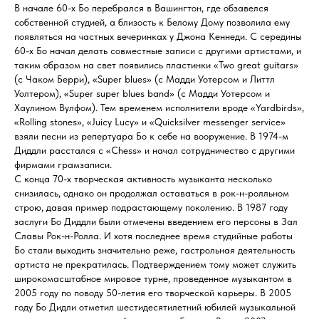
В начале 60-х Бо перебрался в Вашингтон, где обзавелся
собственной студией, а близость к Белому Дому позволила ему
появляться на частных вечеринках у Джона Кеннеди. С середины
60-х Бо начал делать совместные записи с другими артистами, и
таким образом на свет появились пластинки «Two great guitars»
(с Чаком Берри), «Super blues» (с Мадди Уотерсом и Литтл
Уолтером), «Super super blues band» (с Мадди Уотерсом и
Хаулином Вулфом). Тем временем исполнители вроде «Yardbirds»,
«Rolling stones», «Juicy Lucy» и «Quicksilver messenger service»
взяли песни из репертуара Бо к себе на вооружение. В 1974-м
Диддли расстался с «Chess» и начал сотрудничество с другими
фирмами грамзаписи.
С конца 70-х творческая активность музыканта несколько
снизилась, однако он продолжал оставаться в рок-н-ролльном
строю, давая пример подрастающему поколению. В 1987 году
заслуги Бо Диддли были отмечены введением его персоны в Зал
Славы Рок-н-Ролла. И хотя последнее время студийные работы
Бо стали выходить значительно реже, гастрольная деятельность
артиста не прекратилась. Подтверждением тому может служить
широкомасштабное мировое турне, проведенное музыкантом в
2005 году по поводу 50-летия его творческой карьеры. В 2005
году Бо Дидли отметил шестидесятилетний юбилей музыкальной