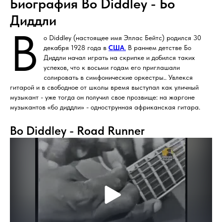
Биография Bo Diddley - Бо
Диддли
B
o Diddley (настоящее имя Эллас Бейтс) родился 30
декабря 1928 года в
США
.
В раннем детстве Бо
Диддли начал играть на скрипке и добился таких
успехов, что к восьми годам его приглашали
солировать в симфонические оркестры.. Увлекся
гитарой и в свободное от школы время выступал как уличный
музыкант - уже тогда он получил свое прозвище: на жаргоне
музыкантов «бо диддли» - однострунная африканская гитара.
Bo Diddley - Road Runner