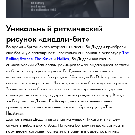
Уникальный ритмический
рисунок «диддли-бит»
Во время «британского вторжения» песни Бо Диддли приобрели
еще большую популярность, поскольку они вошли в репертуар
The
Rolling Stones,
The Kinks
и
Hollies.
Бо Диддли включен в
символический «Зал славы рок-н-ролла» за выдающиеся заслуги
в области популярной музыки. Бо Диддли часто называют
«отцом» рок-н-ролла. В середине 30-х годов Bo Diddley вместе со
своей семьей переехал в Чикаго, где начал брать уроки скрипки.
Занимался он добросовестно, но с этой «правильной» дорожки
столкнула его сестра, подарившая на рождество гитару. Когда
же Бо услышал Джона Ли Хукера, он окончательно сменил
ориентиры и после окончания школы собрал группу «The
Hipsters».
Долгое время Диддли выступал на улицах Чикаго и в лучшем
случае в небольших клубах. Наконец Бо получил шанс записать
пару песен, которые поспешил отправить в адрес различных