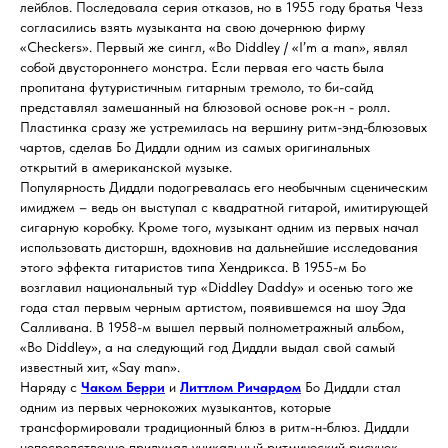
лейблов. Последовала серия отказов, но в 1955 году братья Чезз
согласились взять музыканта на свою дочернюю фирму
«Checkers». Первый же сингл, «Bo Diddley / «I’m a man», являл
собой двустороннего монстра. Если первая его часть была
пропитана футуристичным гитарным тремоло, то би-сайд
представлял замешанный на блюзовой основе рок-н - ролл.
Пластинка сразу же устремилась на вершину ритм-энд-блюзовых
чартов, сделав Бо Диддли одним из самых оригинальных
открытий в американской музыке.
Популярность Диддли подогревалась его необычным сценическим
имиджем – ведь он выступал с квадратной гитарой, имитирующей
сигарную коробку. Кроме того, музыкант одним из первых начал
использовать дисторшн, вдохновив на дальнейшие исследования
этого эффекта гитаристов типа Хендрикса. В 1955-м Бо
возглавил национальный тур «Diddley Daddy» и осенью того же
года стал первым черным артистом, появившемся на шоу Эда
Салливана. В 1958-м вышел первый полнометражный альбом,
«Bo Diddley», а на следующий год Диддли выдал свой самый
известный хит, «Say man».
Наряду с
Чаком Берри
и
Литтлом Ричардом
Бо Диддли стал
одним из первых чернокожих музыкантов, которые
трансформировали традиционный блюз в ритм-н-блюз. Диддли
непосредственно придумал уникальный ритмический рисунок,