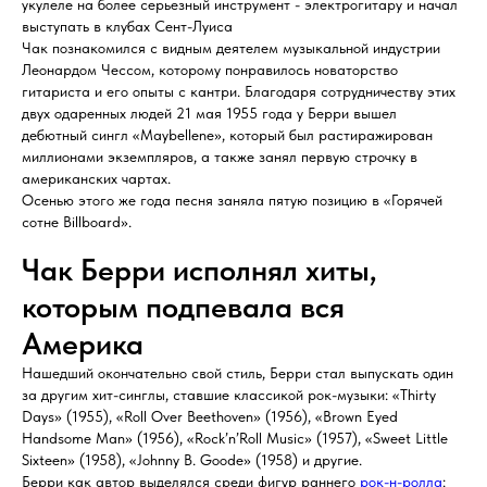
укулеле на более серьезный инструмент - электрогитару и начал
выступать в клубах Сент-Луиса
Чак познакомился с видным деятелем музыкальной индустрии
Леонардом Чессом, которому понравилось новаторство
гитариста и его опыты с кантри. Благодаря сотрудничеству этих
двух одаренных людей 21 мая 1955 года у Берри вышел
дебютный сингл «Maybellene», который был растиражирован
миллионами экземпляров, а также занял первую строчку в
американских чартах.
Осенью этого же года песня заняла пятую позицию в «Горячей
сотне Billboard».
Чак Берри исполнял хиты,
которым подпевала вся
Америка
Нашедший окончательно свой стиль, Берри стал выпускать один
за другим хит-синглы, ставшие классикой рок-музыки: «Thirty
Days» (1955), «Roll Over Beethoven» (1956), «Brown Eyed
Handsome Man» (1956), «Rock’n’Roll Music» (1957), «Sweet Little
Sixteen» (1958), «Johnny B. Goode» (1958) и другие.
Берри как автор выделялся среди фигур раннего
рок-н-ролла
: