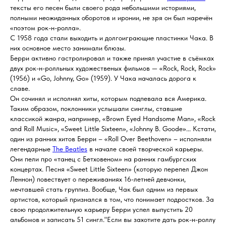
тексты его песен были своего рода небольшими историями,
полными неожиданных оборотов и иронии, не зря он был наречён
«поэтом рок-н-ролла».
С 1958 года стали выходить и долгоиграющие пластинки Чака. В
них основное место занимали блюзы.
Берри активно гастролировал и также принял участие в съёмках
двух рок-н-ролльных художественых фильмов — «Rock, Rock, Rock»
(1956) и «Go, Johnny, Go» (1959). У Чака началась дорога к
славе.
Он сочинял и исполнял хиты, которым подпевала вся Америка.
Таким образом, поклонники услышали синглы, ставшие
классикой жанра, например, «Brown Eyed Handsome Man», «Rock
and Roll Music», «Sweet Little Sixteen», «Johnny B. Goode»... Кстати,
один из ранних хитов Берри – «Roll Over Beethoven» – исполняли
легендарные
The Beatles
в начале своей творческой карьеры.
Они пели про «танец с Бетховеном» на ранних гамбургских
концертах. Песня «Sweet Little Sixteen» (которую перепел Джон
Леннон) повествует о переживаниях 16-летней девчонки,
мечтавшей стать группиз. Вообще, Чак был одним из первых
артистов, который признался в том, что понимает подростков. За
свою продолжительную карьеру Берри успел выпустить 20
альбомов и записать 51 сингл."Если вы захотите дать рок-н-роллу