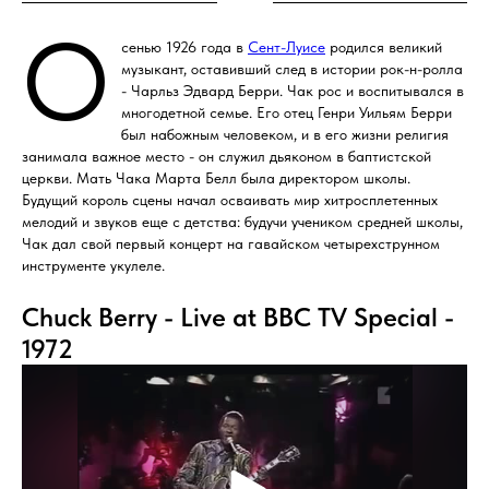
О
сенью 1926 года в
Сент-Луисе
родился великий
музыкант, оставивший след в истории рок-н-ролла
- Чарльз Эдвард Берри. Чак рос и воспитывался в
многодетной семье. Его отец Генри Уильям Берри
был набожным человеком, и в его жизни религия
занимала важное место - он служил дьяконом в баптистской
церкви. Мать Чака Марта Белл была директором школы.
Будущий король сцены начал осваивать мир хитросплетенных
мелодий и звуков еще с детства: будучи учеником средней школы,
Чак дал свой первый концерт на гавайском четырехструнном
инструменте укулеле.
Chuck Berry - Live at BBC TV Special -
1972