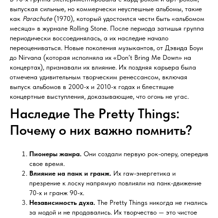
выпуская сильные, но коммерчески неуспешные альбомы, такие
как
Parachute
(1970), который удостоился чести быть «альбомом
месяца» в журнале Rolling Stone. После периода затишья группа
периодически воссоединялась, а их наследие начало
переоцениваться. Новые поколения музыкантов, от Дэвида Боуи
до Nirvana (которая исполняла их «Don’t Bring Me Down» на
концертах), признавали их влияние. Их поздняя карьера была
отмечена удивительным творческим ренессансом, включая
выпуск альбомов в 2000-х и 2010-х годах и блестящие
концертные выступления, доказывающие, что огонь не угас.
Наследие The Pretty Things:
Почему о них важно помнить?
Пионеры жанра.
Они создали первую рок-оперу, опередив
свое время.
Влияние на панк и гранж.
Их raw-энергетика и
презрение к лоску напрямую повлияли на панк-движение
70-х и гранж 90-х.
Независимость духа.
The Pretty Things никогда не гнались
за модой и не продавались. Их творчество — это чистое