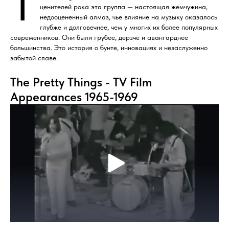
T
ценителей рока эта группа — настоящая жемчужина,
недооцененный алмаз, чье влияние на музыку оказалось
глубже и долговечнее, чем у многих их более популярных
современников. Они были грубее, дерзче и авангарднее
большинства. Это история о бунте, инновациях и незаслуженно
забытой славе.
The Pretty Things - TV Film
Appearances 1965-1969