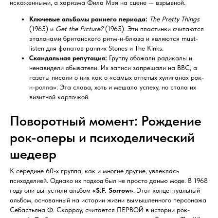
искаженными, а харизма Фила Мэя на сцене — взрывной.
Ключевые альбомы раннего периода:
The Pretty Things
(1965) и
Get the Picture?
(1965). Эти пластинки считаются
эталонами британского ритм-н-блюза и являются must-
listen для фанатов ранних Stones и The Kinks.
Скандальная репутация:
Группу обожали радикалы и
ненавидели обыватели. Их записи запрещали на BBC, а
газеты писали о них как о «самых отпетых хулиганах рок-
н-ролла». Эта слава, хоть и мешала успеху, но стала их
визитной карточкой.
Поворотный момент: Рождение
рок-оперы и психоделический
шедевр
К середине 60-х группа, как и многие другие, увлеклась
психоделией. Однако их подход был не просто данью моде. В 1968
году они выпустили альбом
«S.F. Sorrow»
. Этот концептуальный
альбом, основанный на истории жизни вымышленного персонажа
Себастьяна Ф. Скорроу, считается ПЕРВОЙ в истории рок-