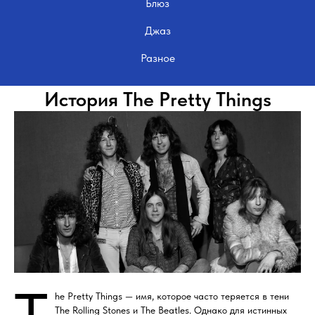
Блюз
Джаз
Разное
История The Pretty Things
he Pretty Things — имя, которое часто теряется в тени
The Rolling Stones и The Beatles. Однако для истинных