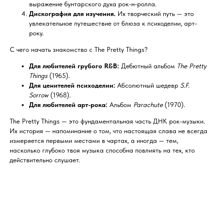
выражение бунтарского духа рок-н-ролла.
Дискография для изучения.
Их творческий путь — это
увлекательное путешествие от блюза к психоделии, арт-
року.
С чего начать знакомство с The Pretty Things?
Для любителей грубого R&B:
Дебютный альбом
The Pretty
Things
(1965).
Для ценителей психоделии:
Абсолютный шедевр
S.F.
Sorrow
(1968).
Для любителей арт-рока:
Альбом
Parachute
(1970).
The Pretty Things — это фундаментальная часть ДНК рок-музыки.
Их история — напоминание о том, что настоящая слава не всегда
измеряется первыми местами в чартах, а иногда — тем,
насколько глубоко твоя музыка способна повлиять на тех, кто
действительно слушает.