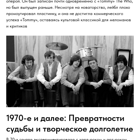
оперой. Он был записан почти одновременно с «Tommy» The Who,
но был выпущен раньше. Несмотря на новаторство, лейбл плохо
промоутировал пластинку, и она не достигла коммерческого
успеха «Tommy», оставаясь культовой классикой для меломанов
и критиков
1970-е и далее: Превратности
судьбы и творческое долголетие
В 70-х группа экспериментировала с хард-роком и арт-роком,