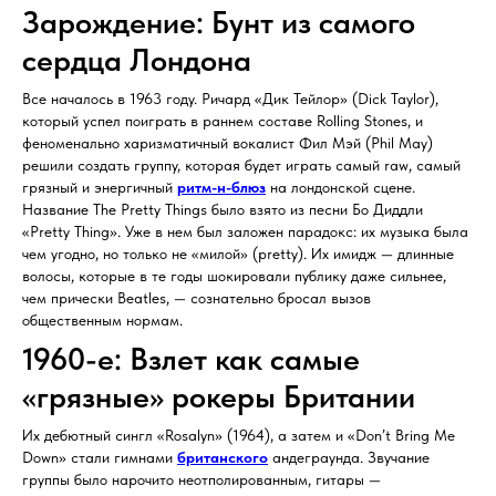
Зарождение: Бунт из самого
сердца Лондона
Все началось в 1963 году. Ричард «Дик Тейлор» (Dick Taylor),
который успел поиграть в раннем составе Rolling Stones, и
феноменально харизматичный вокалист Фил Мэй (Phil May)
решили создать группу, которая будет играть самый raw, самый
грязный и энергичный
ритм-н-блюз
на лондонской сцене.
Название The Pretty Things было взято из песни Бо Диддли
«Pretty Thing». Уже в нем был заложен парадокс: их музыка была
чем угодно, но только не «милой» (pretty). Их имидж — длинные
волосы, которые в те годы шокировали публику даже сильнее,
чем прически Beatles, — сознательно бросал вызов
общественным нормам.
1960-е: Взлет как самые
«грязные» рокеры Британии
Их дебютный сингл «Rosalyn» (1964), а затем и «Don’t Bring Me
Down» стали гимнами
британского
андеграунда. Звучание
группы было нарочито неотполированным, гитары —