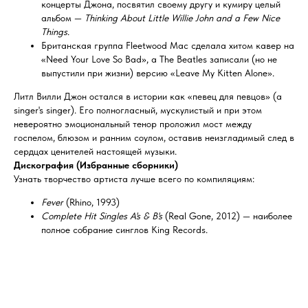
концерты Джона, посвятил своему другу и кумиру целый
альбом —
Thinking About Little Willie John and a Few Nice
Things
.
Британская группа Fleetwood Mac сделала хитом кавер на
«Need Your Love So Bad», а The Beatles записали (но не
выпустили при жизни) версию «Leave My Kitten Alone».
Литл Вилли Джон остался в истории как «певец для певцов» (a
singer's singer). Его полногласный, мускулистый и при этом
невероятно эмоциональный тенор проложил мост между
госпелом, блюзом и ранним соулом, оставив неизгладимый след в
сердцах ценителей настоящей музыки.
Дискография (Избранные сборники)
Узнать творчество артиста лучше всего по компиляциям:
Fever
(Rhino, 1993)
Complete Hit Singles A's & B's
(Real Gone, 2012) — наиболее
полное собрание синглов King Records.