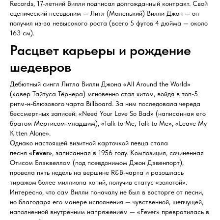
Records, 17-летний Вилли подписал долгожданный контракт. Свой
сценический псевдоним — Литл (Маленький) Вилли Джон — он
получил из-за невысокого роста (всего 5 футов 4 дюйма — около
163 см).
Расцвет карьеры и рождение
шедевров
Дебютный сингл Литла Вилли Джона «All Around the World»
(кавер Тайтуса Тёрнера) мгновенно стал хитом, войдя в топ-5
ритм-н-блюзового чарта Billboard. За ним последовала череда
бессмертных записей: «Need Your Love So Bad» (написанная его
братом Мертисом-младшим), «Talk to Me, Talk to Me», «Leave My
Kitten Alone».
Однако настоящей визитной карточкой певца стала
песня
«Fever»
, записанная в 1956 году. Композиция, сочиненная
Отисом Блэквеллом (под псевдонимом Джон Дэвенпорт),
провела пять недель на вершине R&B-чарта и разошлась
тиражом более миллиона копий, получив статус «золотой».
Интересно, что сам Вилли поначалу не был в восторге от песни,
но благодаря его манере исполнения — чувственной, шепчущей,
наполненной внутренним напряжением — «Fever» превратилась в