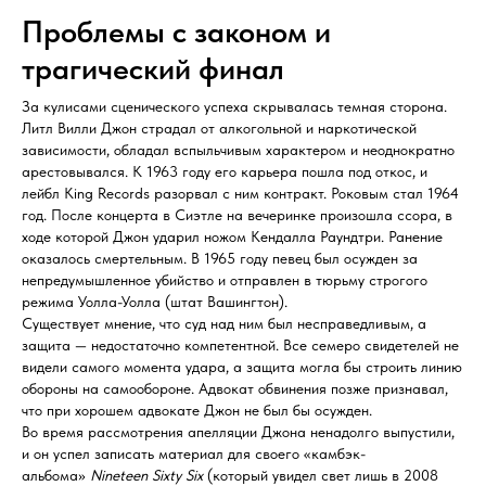
Проблемы с законом и
трагический финал
За кулисами сценического успеха скрывалась темная сторона.
Литл Вилли Джон страдал от алкогольной и наркотической
зависимости, обладал вспыльчивым характером и неоднократно
арестовывался. К 1963 году его карьера пошла под откос, и
лейбл King Records разорвал с ним контракт. Роковым стал 1964
год. После концерта в Сиэтле на вечеринке произошла ссора, в
ходе которой Джон ударил ножом Кендалла Раундтри. Ранение
оказалось смертельным. В 1965 году певец был осужден за
непредумышленное убийство и отправлен в тюрьму строгого
режима Уолла-Уолла (штат Вашингтон).
Существует мнение, что суд над ним был несправедливым, а
защита — недостаточно компетентной. Все семеро свидетелей не
видели самого момента удара, а защита могла бы строить линию
обороны на самообороне. Адвокат обвинения позже признавал,
что при хорошем адвокате Джон не был бы осужден.
Во время рассмотрения апелляции Джона ненадолго выпустили,
и он успел записать материал для своего «камбэк-
альбома»
Nineteen Sixty Six
(который увидел свет лишь в 2008