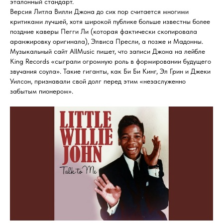
эталонный стандарт.
Версия Литла Вилли Джона до сих пор считается многими
критиками лучшей, хотя широкой публике больше известны более
поздние каверы Пегги Ли (которая фактически скопировала
аранжировку оригинала), Элвиса Пресли, а позже и Мадонны.
Музыкальный сайт AllMusic пишет, что записи Джона на лейбле
King Records «сыграли огромную роль в формировании будущего
звучания соула». Такие гиганты, как Би Би Кинг, Эл Грин и Джеки
Уилсон, признавали свой долг перед этим «незаслуженно
забытым пионером».