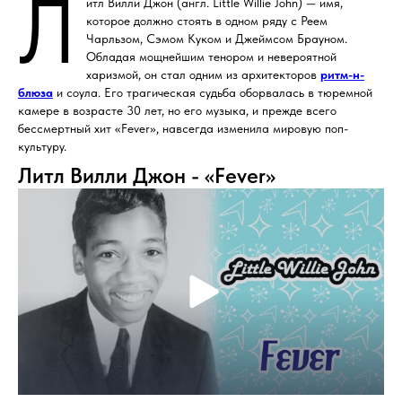
Л
итл Вилли Джон (англ. Little Willie John) — имя,
которое должно стоять в одном ряду с Реем
Чарльзом, Сэмом Куком и Джеймсом Брауном.
Обладая мощнейшим тенором и невероятной
харизмой, он стал одним из архитекторов
ритм-н-
блюза
и соула. Его трагическая судьба оборвалась в тюремной
камере в возрасте 30 лет, но его музыка, и прежде всего
бессмертный хит «Fever», навсегда изменила мировую поп-
культуру.
Литл Вилли Джон - «Fever»