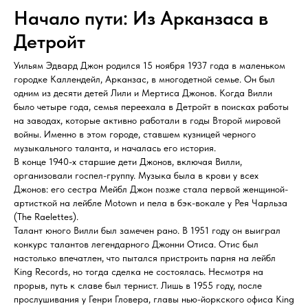
Начало пути: Из Арканзаса в
Детройт
Уильям Эдвард Джон родился 15 ноября 1937 года в маленьком
городке Каллендейл, Арканзас, в многодетной семье. Он был
одним из десяти детей Лили и Мертиса Джонов. Когда Вилли
было четыре года, семья переехала в Детройт в поисках работы
на заводах, которые активно работали в годы Второй мировой
войны. Именно в этом городе, ставшем кузницей черного
музыкального таланта, и началась его история.
В конце 1940-х старшие дети Джонов, включая Вилли,
организовали госпел-группу. Музыка была в крови у всех
Джонов: его сестра Мейбл Джон позже стала первой женщиной-
артисткой на лейбле Motown и пела в бэк-вокале у Рея Чарльза
(The Raelettes).
Талант юного Вилли был замечен рано. В 1951 году он выиграл
конкурс талантов легендарного Джонни Отиса. Отис был
настолько впечатлен, что пытался пристроить парня на лейбл
King Records, но тогда сделка не состоялась. Несмотря на
прорыв, путь к славе был тернист. Лишь в 1955 году, после
прослушивания у Генри Гловера, главы нью-йоркского офиса King