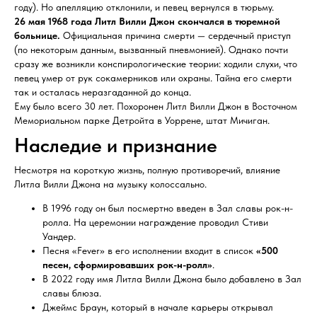
году). Но апелляцию отклонили, и певец вернулся в тюрьму.
26 мая 1968 года Литл Вилли Джон скончался в тюремной
больнице.
Официальная причина смерти — сердечный приступ
(по некоторым данным, вызванный пневмонией). Однако почти
сразу же возникли конспирологические теории: ходили слухи, что
певец умер от рук сокамерников или охраны. Тайна его смерти
так и осталась неразгаданной до конца.
Ему было всего 30 лет. Похоронен Литл Вилли Джон в Восточном
Мемориальном парке Детройта в Уоррене, штат Мичиган.
Наследие и признание
Несмотря на короткую жизнь, полную противоречий, влияние
Литла Вилли Джона на музыку колоссально.
В 1996 году он был посмертно введен в Зал славы рок-н-
ролла. На церемонии награждение проводил Стиви
Уандер.
Песня «Fever» в его исполнении входит в список
«500
песен, сформировавших рок-н-ролл»
.
В 2022 году имя Литла Вилли Джона было добавлено в Зал
славы блюза.
Джеймс Браун, который в начале карьеры открывал