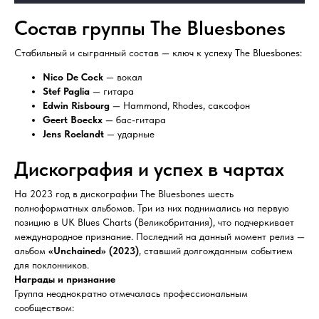
Состав группы The Bluesbones
Стабильный и сыгранный состав — ключ к успеху The Bluesbones:
Nico De Cock
— вокал
Stef Paglia
— гитара
Edwin Risbourg
— Hammond, Rhodes, саксофон
Geert Boeckx
— бас-гитара
Jens Roelandt
— ударные
Дискография и успех в чартах
На 2023 год в дискографии The Bluesbones шесть
полноформатных альбомов. Три из них поднимались на первую
позицию в UK Blues Charts (Великобритания), что подчеркивает
международное признание. Последний на данный момент релиз —
альбом
«Unchained» (2023)
, ставший долгожданным событием
для поклонников.
Награды и признание
Группа неоднократно отмечалась профессиональным
сообществом: