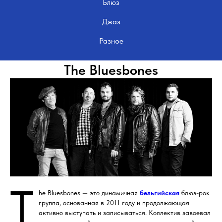
Блюз
Джаз
Разное
The Bluesbones
T
he Bluesbones — это динамичная
бельгийская
блюз-рок
группа, основанная в 2011 году и продолжающая
активно выступать и записываться. Коллектив завоевал