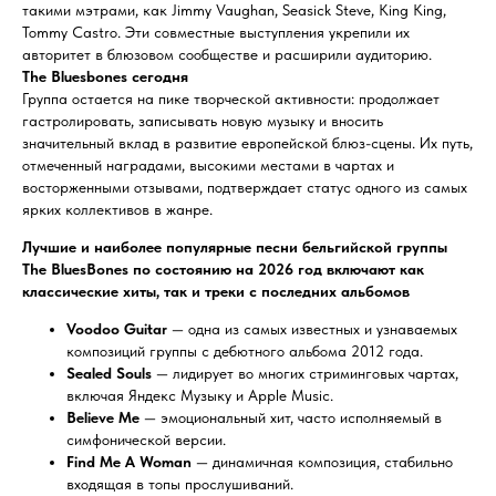
такими мэтрами, как Jimmy Vaughan, Seasick Steve, King King,
Tommy Castro. Эти совместные выступления укрепили их
авторитет в блюзовом сообществе и расширили аудиторию.
The Bluesbones сегодня
Группа остается на пике творческой активности: продолжает
гастролировать, записывать новую музыку и вносить
значительный вклад в развитие европейской блюз-сцены. Их путь,
отмеченный наградами, высокими местами в чартах и
восторженными отзывами, подтверждает статус одного из самых
ярких коллективов в жанре.
Лучшие и наиболее популярные песни бельгийской группы
The BluesBones по состоянию на 2026 год включают как
классические хиты, так и треки с последних альбомов
Voodoo Guitar
— одна из самых известных и узнаваемых
композиций группы с дебютного альбома 2012 года.
Sealed Souls
— лидирует во многих стриминговых чартах,
включая Яндекс Музыку и Apple Music.
Believe Me
— эмоциональный хит, часто исполняемый в
симфонической версии.
Find Me A Woman
— динамичная композиция, стабильно
входящая в топы прослушиваний.