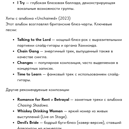
I Try
— глубокая блюзовая баллада, демонстрирующая
вокальные возможности группы.
Хиты с альбома «Unchained» (2023)
Этот альбом возглавлял британские блюз-чарты. Ключевые
песни:
Talking to the Lord
— мощный блюз-рок с выразительными
партиями слайд-гитары и органа Хаммонда.
Chain Gang
— энергичный трек, выпущенный также в
качестве сингла.
Changes
— популярная композиция, часто выделяемая в
концертных записях.
Time to Learn
— фанковый трек с использованием слайд-
гитары.
Другие рекомендуемые композиции
Romance for Rent
и
Betrayal
— заметные треки с альбома
Chasing Shadows
.
Whiskey Drinking Woman
— яркий номер из живых
выступлений (Live on Stage).
Devil's Bride
— бодрый буги-блюз (кавер-версия), ставший
фаворитом на концертах.