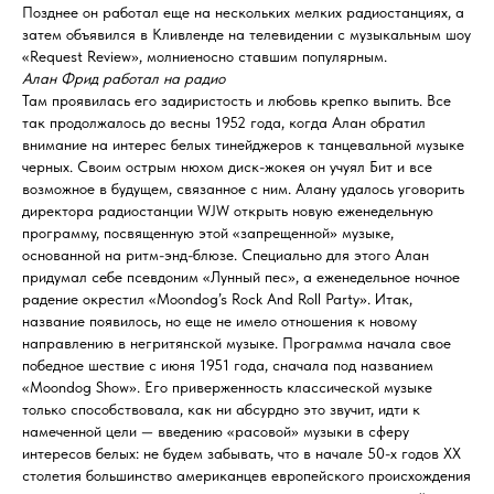
Позднее он работал еще на нескольких мелких радиостанциях, а
затем объявился в Кливленде на телевидении с музыкальным шоу
«Request Review», молниеносно ставшим популярным.
Алан Фрид работал на радио
Там проявилась его задиристость и любовь крепко выпить. Все
так продолжалось до весны 1952 года, когда Алан обратил
внимание на интерес белых тинейджеров к танцевальной музыке
черных. Своим острым нюхом диск-жокея он учуял Бит и все
возможное в будущем, связанное с ним. Алану удалось уговорить
директора радиостанции WJW открыть новую еженедельную
программу, посвященную этой «запрещенной» музыке,
основанной на ритм-энд-блюзе. Специально для этого Алан
придумал себе псевдоним «Лунный пес», а еженедельное ночное
радение окрестил «Moondog’s Rock And Roll Party». Итак,
название появилось, но еще не имело отношения к новому
направлению в негритянской музыке. Программа начала свое
победное шествие с июня 1951 года, сначала под названием
«Moondog Show». Его приверженность классической музыке
только способствовала, как ни абсурдно это звучит, идти к
намеченной цели — введению «расовой» музыки в сферу
интересов белых: не будем забывать, что в начале 50-х годов ХХ
столетия большинство американцев европейского происхождения