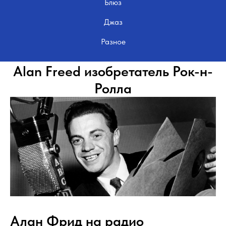
Блюз
Джаз
Разное
Alan Freed изобретатель Рок-н-
Ролла
Алан Фрид на радио