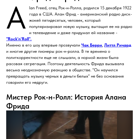
A
lan Freed, отец Рок-н-Ролла, родился 15 декабря 1922
года в США. Алан Фрид - американский радио диск-
жокей пятидесятых, человек, который
популяризировал новую музыку, вытащил ее на радио
и телевидение и даже придумал ей название -
"Rock'n'Roll".
Именно в его шоу впервые прозвучали
Чак Берри
,
Литтл Ричард
и многие другие пионеры рок-н-ролла. В те времена о
политкорректности еще не слышали, а нормой жизни была
расовая сегрегация. Поэтому деятельность Фрида вызывала
весьма неоднозначную реакцию в обществе. "Он научился
превращать музыку черных в деньги белых" не без основания
говорили его недруги.
Мистер Рок-н-Ролл: История Алана
Фрида