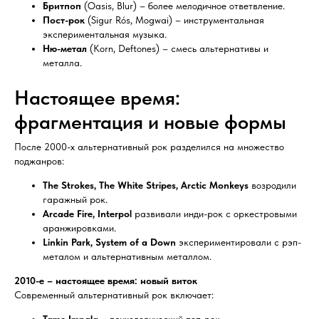
Бритпоп
(Oasis, Blur) – более мелодичное ответвление.
Пост-рок
(Sigur Rós, Mogwai) – инструментальная
экспериментальная музыка.
Ню-метал
(Korn, Deftones) – смесь альтернативы и
металла.
Настоящее время:
фрагментация и новые формы
После 2000-х альтернативный рок разделился на множество
поджанров:
The Strokes, The White Stripes, Arctic Monkeys
возродили
гаражный рок.
Arcade Fire, Interpol
развивали инди-рок с оркестровыми
аранжировками.
Linkin Park, System of a Down
экспериментировали с рэп-
металом и альтернативным металлом.
2010-е – настоящее время: новый виток
Современный альтернативный рок включает:
Tame Impala
– психоделический поп-рок.