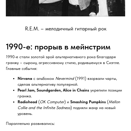
R.E.M. – мелодичный гитарный рок
1990-е: прорыв в мейнстрим
1990-е стали золотой эрой альтернативного рока благодаря
гранжу – сырому, агрессивному стилю, родившемуся в Сиэтле.
Главные события:
Nirvana
с альбомом
Nevermind
(1991) взорвали чарты,
сделав альтернативу популярной.
Pearl Jam, Soundgarden, Alice in Chains
укрепили позиции
гранжа.
Radiohead
(
OK Computer
) и
Smashing Pumpkins
(
Mellon
Collie and the Infinite Sadness
) подняли жанр на новый
уровень.
Параллельно развивались: