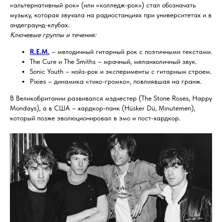
«альтернативный рок» (или «колледж-рок») стал обозначать
музыку, которая звучала на радиостанциях при университетах и в
андеграунд-клубах.
Ключевые группы и течения:
R.E.M.
– мелодичный гитарный рок с поэтичными текстами.
The Cure и The Smiths – мрачный, меланхоличный звук.
Sonic Youth – нойз-рок и эксперименты с гитарным строем.
Pixies – динамика «тихо-громко», повлиявшая на гранж.
В Великобритании развивался мэдчестер (The Stone Roses, Happy
Mondays), а в США – хардкор-панк (Hüsker Dü, Minutemen),
который позже эволюционировал в эмо и пост-хардкор.