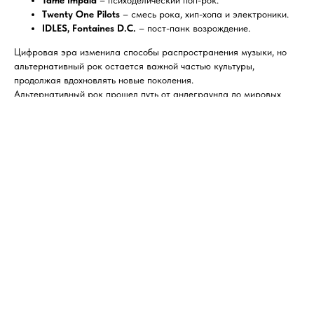
Twenty One Pilots
– смесь рока, хип-хопа и электроники.
IDLES, Fontaines D.C.
– пост-панк возрождение.
Цифровая эра изменила способы распространения музыки, но
альтернативный рок остается важной частью культуры,
продолжая вдохновлять новые поколения.
Альтернативный рок прошел путь от андеграунда до мировых
чартов, постоянно меняясь, но сохраняя бунтарский дух. Его
история – это история свободы, экспериментов и бесконечного
поиска нового звучания.🎸