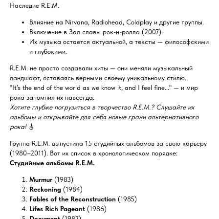
Наследие R.E.M.
Влияние на Nirvana, Radiohead, Coldplay и другие группы.
Включение в Зал славы рок-н-ролла (2007).
Их музыка остается актуальной, а тексты — философскими
и глубокими.
R.E.M. не просто создавали хиты — они меняли музыкальный
ландшафт, оставаясь верными своему уникальному стилю.
"It’s the end of the world as we know it, and I feel fine..." — и мир
рока запомнил их навсегда.
Хотите глубже погрузиться в творчество R.E.M.? Слушайте их
альбомы и открывайте для себя новые грани альтернативного
рока!
🎸
Группа R.E.M. выпустила 15 студийных альбомов за свою карьеру
(1980–2011). Вот их список в хронологическом порядке:
Студийные альбомы R.E.M.
Murmur
(1983)
Reckoning
(1984)
Fables of the Reconstruction
(1985)
Lifes Rich Pageant
(1986)
Document
(1987)