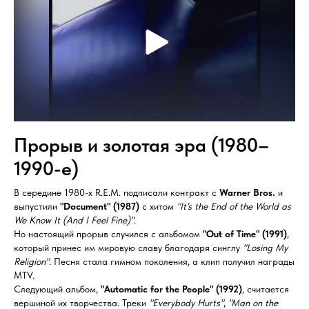
Прорыв и золотая эра (1980–
1990-е)
В середине 1980-х R.E.M. подписали контракт с
Warner Bros.
и
выпустили
"Document" (1987)
с хитом
"It’s the End of the World as
We Know It (And I Feel Fine)"
.
Но настоящий прорыв случился с альбомом
"Out of Time" (1991)
,
который принес им мировую славу благодаря синглу
"Losing My
Religion"
. Песня стала гимном поколения, а клип получил награды
MTV.
Следующий альбом,
"Automatic for the People" (1992)
, считается
вершиной их творчества. Треки
"Everybody Hurts"
,
"Man on the