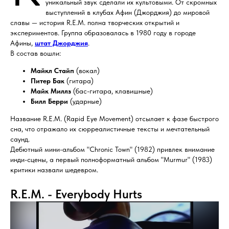
уникальный звук сделали их культовыми. От скромных
выступлений в клубах Афин (Джорджия) до мировой
славы — история R.E.M. полна творческих открытий и
экспериментов. Группа образовалась в 1980 году в городе
Афины,
штат Джорджия
.
В состав вошли:
Майкл Стайп
(вокал)
Питер Бак
(гитара)
Майк Миллз
(бас-гитара, клавишные)
Билл Берри
(ударные)
Название R.E.M. (Rapid Eye Movement) отсылает к фазе быстрого
сна, что отражало их сюрреалистичные тексты и мечтательный
саунд.
Дебютный мини-альбом "Chronic Town" (1982) привлек внимание
инди-сцены, а первый полноформатный альбом "Murmur" (1983)
критики назвали шедевром.
R.E.M. - Everybody Hurts