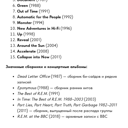
Green
(1988)
Out of Time
(1991)
Automatic for the People
(1992)
Monster
(1994)
New Adventures in Hi-Fi
(1996)
Up
(1998)
Reveal
(2001)
Around the Sun
(2004)
Accelerate
(2008)
Collapse into Now
(2011)
Значимые сборники и концертные альбомы:
Dead Letter Office
(1987) — сборник би-сайдов и редких
записей
Eponymous
(1988) — сборник ранних хитов
The Best of R.E.M.
(1991)
In Time: The Best of R.E.M. 1988–2003
(2003)
Part Lies, Part Heart, Part Truth, Part Garbage 1982–2011
(2011) — сборник, выпущенный после распада группы
R.E.M. at the BBC
(2018) — архивные записи с BBC