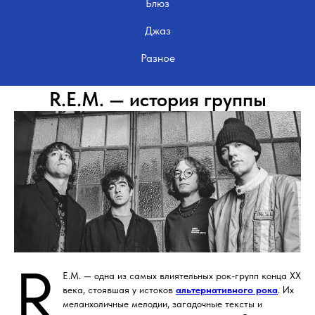
Блюз
Джаз
Разное
R.E.M. — история группы
R
E.M. — одна из самых влиятельных рок-групп конца XX
века, стоявшая у истоков
альтернативного рока
. Их
меланхоличные мелодии, загадочные тексты и