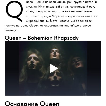
Q
ueen — одна из величайших рок-групп в истории
музыки. Их уникальный стиль, сочетающий рок,
глэм, оперу и диско, а также феноменальная
харизма Фредди Меркьюри сделали их иконами
мировой сцены. В этой статье мы расскажем
полную историю Queen: от скромных начинаний до статуса
легенды.
Queen – Bohemian Rhapsody
Основание Queen