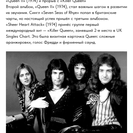
«Queen II» (1974) и прорыв с «Killer Queen»
Второй альбом, «Queen II» (1974), стал важным шагом в развитии
их звучания. Сингл «Seven Seas of Rhye» попал в британские
чарты, но настоящий успех пришёл с третьим альбомом.
«Sheer Heart Attack» (1974) принёс группе первый
международный хит — «Killer Queen», занявший 2-е место в UK
Singles Chart. Это была визитная карточка Queen: сложные
аранжировки, голос Фредди и фирменный саунд.