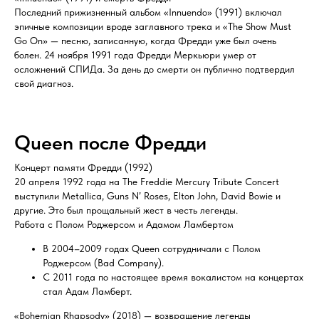
Последний прижизненный альбом «Innuendo» (1991) включал
эпичные композиции вроде заглавного трека и «The Show Must
Go On» — песню, записанную, когда Фредди уже был очень
болен. 24 ноября 1991 года Фредди Меркьюри умер от
осложнений СПИДа. За день до смерти он публично подтвердил
свой диагноз.
Queen после Фредди
Концерт памяти Фредди (1992)
20 апреля 1992 года на The Freddie Mercury Tribute Concert
выступили Metallica, Guns N’ Roses, Elton John, David Bowie и
другие. Это был прощальный жест в честь легенды.
Работа с Полом Роджерсом и Адамом Ламбертом
В 2004–2009 годах Queen сотрудничали с Полом
Роджерсом (Bad Company).
С 2011 года по настоящее время вокалистом на концертах
стал Адам Ламберт.
«Bohemian Rhapsody» (2018) — возвращение легенды