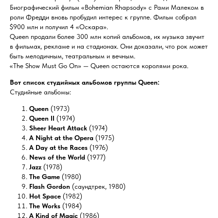
Биографический фильм «Bohemian Rhapsody» с Рами Малеком в
роли Фредди вновь пробудил интерес к группе. Фильм собрал
$900 млн и получил 4 «Оскара».
Queen продали более 300 млн копий альбомов, их музыка звучит
в фильмах, рекламе и на стадионах. Они доказали, что рок может
быть мелодичным, театральным и вечным.
«The Show Must Go On» — Queen остаются королями рока.
Вот список студийных альбомов группы Queen:
Студийные альбомы:
Queen
(1973)
Queen II
(1974)
Sheer Heart Attack
(1974)
A Night at the Opera
(1975)
A Day at the Races
(1976)
News of the World
(1977)
Jazz
(1978)
The Game
(1980)
Flash Gordon
(саундтрек, 1980)
Hot Space
(1982)
The Works
(1984)
A Kind of Magic
(1986)