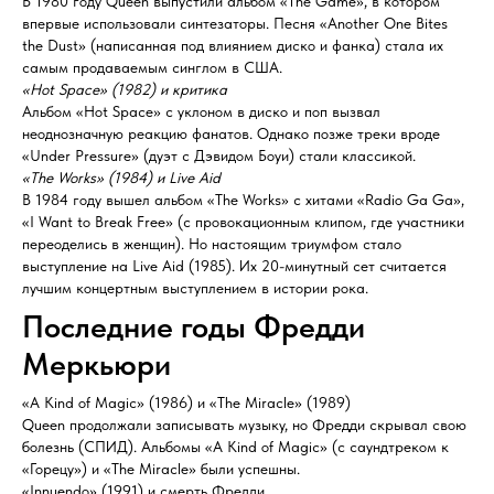
В 1980 году Queen выпустили альбом «The Game», в котором
впервые использовали синтезаторы. Песня «Another One Bites
the Dust» (написанная под влиянием диско и фанка) стала их
самым продаваемым синглом в США.
«Hot Space» (1982) и критика
Альбом «Hot Space» с уклоном в диско и поп вызвал
неоднозначную реакцию фанатов. Однако позже треки вроде
«Under Pressure» (дуэт с Дэвидом Боуи) стали классикой.
«The Works» (1984) и Live Aid
В 1984 году вышел альбом «The Works» с хитами «Radio Ga Ga»,
«I Want to Break Free» (с провокационным клипом, где участники
переоделись в женщин). Но настоящим триумфом стало
выступление на Live Aid (1985). Их 20-минутный сет считается
лучшим концертным выступлением в истории рока.
Последние годы Фредди
Меркьюри
«A Kind of Magic» (1986) и «The Miracle» (1989)
Queen продолжали записывать музыку, но Фредди скрывал свою
болезнь (СПИД). Альбомы «A Kind of Magic» (с саундтреком к
«Горецу») и «The Miracle» были успешны.
«Innuendo» (1991) и смерть Фредди