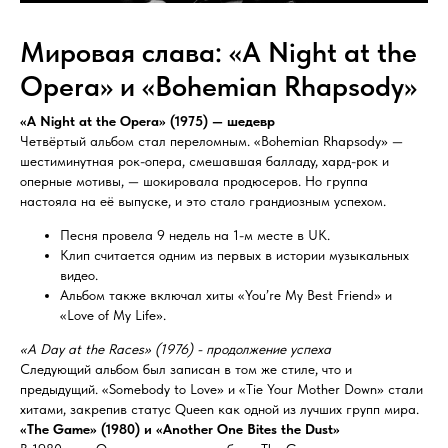
Мировая слава: «A Night at the
Opera» и «Bohemian Rhapsody»
«A Night at the Opera» (1975) — шедевр
Четвёртый альбом стал переломным. «Bohemian Rhapsody» —
шестиминутная рок-опера, смешавшая балладу, хард-рок и
оперные мотивы, — шокировала продюсеров. Но группа
настояла на её выпуске, и это стало грандиозным успехом.
Песня провела 9 недель на 1-м месте в UK.
Клип считается одним из первых в истории музыкальных
видео.
Альбом также включал хиты «You’re My Best Friend» и
«Love of My Life».
«A Day at the Races» (1976) - продолжение успеха
Следующий альбом был записан в том же стиле, что и
предыдущий. «Somebody to Love» и «Tie Your Mother Down» стали
хитами, закрепив статус Queen как одной из лучших групп мира.
«The Game» (1980) и «Another One Bites the Dust»