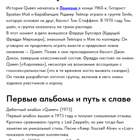
История Queen началась в
Лондоне
в конце 1960-х. Гитарист
Брайан Мэй и барабанщик Роджер Тейлор играли в группе Smile,
которую основал их друг, басист Тим Стаффелл. В 1970 году Тим
ушёл, и группа оказалась на грани распада.
В этот момент в дело вмешался Фаррух Булсара (будущий
Фредди Меркьюри), знакомый Тейлора и Мэя по колледжу. Он
уговорил их продолжить играть вместе и предложил новое
название — Queen. Позже к ним присоединился басист Джон
Дикон, завершив классический состав. Фредди настоял на имени
Queen («Королева»), несмотря на возможные ассоциации с
гомосексуальностью (что в те времена могло вызвать скандал).
Он также разработал логотип группы, включив в него знаки
зодиака участников и корону.
Первые альбомы и путь к славе
Дебютный альбом «Queen» (1973)
Первый альбом вышел в 1973 году и получил смешанные отзывы.
Критики сравнивали группу с Led Zeppelin, но уже тогда был
заметен их уникальный стиль. Песни «Keep Yourself Alive» и «Liar»
показали потенциал коллектива.