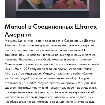
Manuel в Соединенных Штатах
Америки
Мануэль Мененгичян жив и проживает в Соединенных Штатах
Америки. Просто он завершил свою музыкальную карьеру на
пике славы, так и не попрощавшись с поклонниками. О
таинственном исчезновении певца до сих пор никому ничего не
известно. Вероятно, за улыбкой, юмором и звонким голосом
Мененгичяна скрывается персона, которая хотела немного иной
жизни. Но в 1998 году на ежегодной премии Armenian Musiс
Awards в Лос-Анджелесе, Мануэль напомнил о себе публике,
выступив с одной из своих знаменитых песен «Erjankucyan
arcunknere». А в 2005 году, на все той же премии, Мануэль был
удостоен награды как лучший исполнитель песен шестидесятых.
В завершении нужно добавить, что Мануэль на вершине своей
колоссальной славы подарил слушателям много радостных и
незабываемых песен, которые в наши дни поют многие звезды