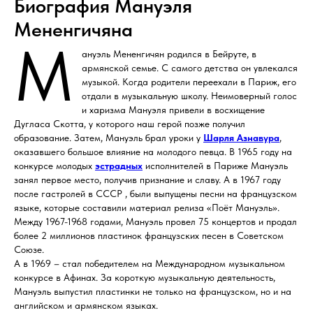
Биография Мануэля
Мененгичяна
М
ануэль Мененгичян родился в Бейруте, в
армянской семье. С самого детства он увлекался
музыкой. Когда родители переехали в Париж, его
отдали в музыкальную школу. Неимоверный голос
и харизма Мануэля привели в восхищение
Дугласа Скотта, у которого наш герой позже получил
образование. Затем, Мануэль брал уроки у
Шарля Азнавура
,
оказавшего большое влияние на молодого певца. В 1965 году на
конкурсе молодых
эстрадных
исполнителей в Париже Мануэль
занял первое место, получив признание и славу. А в 1967 году
после гастролей в СССР , были выпущены песни на французском
языке, которые составили материал релиза «Поёт Мануэль».
Между 1967-1968 годами, Мануэль провел 75 концертов и продал
более 2 миллионов пластинок французских песен в Советском
Союзе.
А в 1969 – стал победителем на Международном музыкальном
конкурсе в Афинах. За короткую музыкальную деятельность,
Мануэль выпустил пластинки не только на французском, но и на
английском и армянском языках.