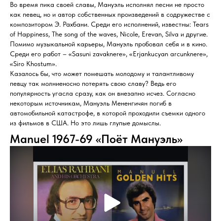
Во время пика своей славы, Мануэль исполнял песни не просто
как певец, но и автор собственных произведений в содружестве с
композитором Э. Рахбани. Среди его исполнений, известны: Tears
of Happiness, The song of the waves, Nicole, Erevan, Silva и другие.
Помимо музыкальной карьеры, Мануэль пробовал себя и в кино.
Среди его работ – «Sasuni zavaknere», «Erjankucyan arcunknere»,
«Siro Khostum».
Казалось бы, что может помешать молодому и талантливому
певцу так молниеносно потерять свою славу? Ведь его
популярность угасла сразу, как он внезапно исчез. Согласно
некоторым источникам, Мануэль Мененгичян погиб в
автомобильной катастрофе, в которой проходили съемки одного
из фильмов в США. Но это лишь глупые домыслы.
Manuel 1967-69 «Поёт Мануэль»