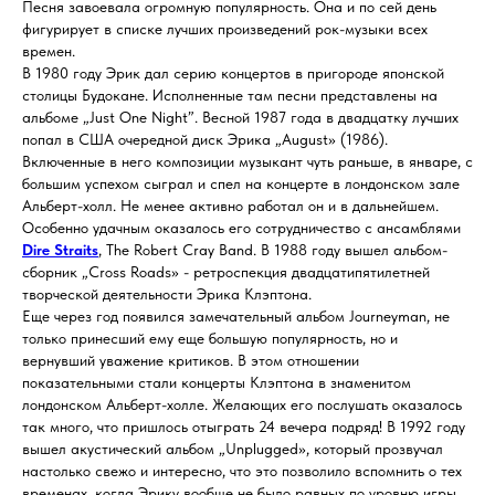
Песня завоевала огромную популярность. Она и по сей день
фигурирует в списке лучших произведений рок-музыки всех
времен.
В 1980 году Эрик дал серию концертов в пригороде японской
столицы Будокане. Исполненные там песни представлены на
альбоме „Just One Night”. Весной 1987 года в двадцатку лучших
попал в США очередной диск Эрика „August» (1986).
Включенные в него композиции музыкант чуть раньше, в январе, с
большим успехом сыграл и спел на концерте в лондонском зале
Альберт-холл. Не менее активно работал он и в дальнейшем.
Особенно удачным оказалось его сотрудничество с ансамблями
Dire Straits
, The Robert Cray Band. В 1988 году вышел альбом-
сборник „Cross Roads» - ретроспекция двадцатипятилетней
творческой деятельности Эрика Клэптона.
Еще через год появился замечательный альбом Journeyman, не
только принесший ему еще большую популярность, но и
вернувший уважение критиков. В этом отношении
показательными стали концерты Клэптона в знаменитом
лондонском Альберт-холле. Желающих его послушать оказалось
так много, что пришлось отыграть 24 вечера подряд! В 1992 году
вышел акустический альбом „Unplugged», который прозвучал
настолько свежо и интересно, что это позволило вспомнить о тех
временах, когда Эрику вообще не было равных по уровню игры