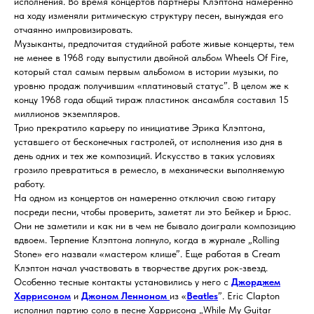
исполнения. Во время концертов партнеры Клэптона намеренно
на ходу изменяли ритмическую структуру песен, вынуждая его
отчаянно импровизировать.
Музыканты, предпочитая студийной работе живые концерты, тем
не менее в 1968 году выпустили двойной альбом Wheels Of Fire,
который стал самым первым альбомом в истории музыки, по
уровню продаж получившим «платиновый статус”. В целом же к
концу 1968 года общий тираж пластинок ансамбля составил 15
миллионов экземпляров.
Трио прекратило карьеру по инициативе Эрика Клэптона,
уставшего от бесконечных гастролей, от исполнения изо дня в
день одних и тех же композиций. Искусство в таких условиях
грозило превратиться в ремесло, в механически выполняемую
работу.
На одном из концертов он намеренно отключил свою гитару
посреди песни, чтобы проверить, заметят ли это Бейкер и Брюс.
Они не заметили и как ни в чем не бывало доиграли композицию
вдвоем. Терпение Клэптона лопнуло, когда в журнале „Rolling
Stone» его назвали «мастером клише”. Еще работая в Cream
Клэптон начал участвовать в творчестве других рок-звезд.
Особенно тесные контакты установились у него с
Джорджем
Харрисоном
и
Джоном Ленноном
из «
Beatles
”. Eric Clapton
исполнил партию соло в песне Харрисона „While My Guitar