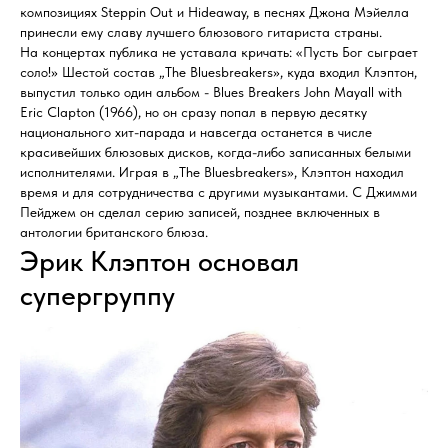
композициях Steppin Out и Hideaway, в песнях Джона Мэйелла
принесли ему славу лучшего блюзового гитариста страны.
На концертах публика не уставала кричать: «Пусть Бог сыграет
соло!» Шестой состав „The Bluesbreakers», куда входил Клэптон,
выпустил только один альбом - Blues Breakers John Mayall with
Eric Clapton (1966), но он сразу попал в первую десятку
национального хит-парада и навсегда останется в числе
красивейших блюзовых дисков, когда-либо записанных белыми
исполнителями. Играя в „The Bluesbreakers», Клэптон находил
время и для сотрудничества с другими музыкантами. С Джимми
Пейджем он сделал серию записей, позднее включенных в
антологии британского блюза.
Эрик Клэптон основал
супергруппу