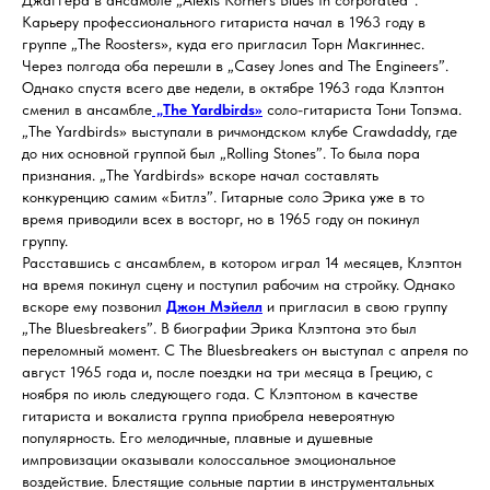
Карьеру профессионального гитариста начал в 1963 году в
группе „The Roosters», куда его пригласил Торн Макгиннес.
Через полгода оба перешли в „Casey Jones and The Engineers”.
Однако спустя всего две недели, в октябре 1963 года Клэптон
сменил в ансамбле
„The Yardbirds»
соло-гитариста Тони Топэма.
„The Yardbirds» выступали в ричмондском клубе Crawdaddy, где
до них основной группой был „Rolling Stones”. То была пора
признания. „The Yardbirds» вскоре начал составлять
конкуренцию самим «Битлз”. Гитарные соло Эрика уже в то
время приводили всех в восторг, но в 1965 году он покинул
группу.
Расставшись с ансамблем, в котором играл 14 месяцев, Клэптон
на время покинул сцену и поступил рабочим на стройку. Однако
вскоре ему позвонил
Джон Мэйелл
и пригласил в свою группу
„The Bluesbreakers”. В биографии Эрика Клэптона это был
переломный момент. С The Bluesbreakers он выступал с апреля по
август 1965 года и, после поездки на три месяца в Грецию, с
ноября по июль следующего года. С Клэптоном в качестве
гитариста и вокалиста группа приобрела невероятную
популярность. Его мелодичные, плавные и душевные
импровизации оказывали колоссальное эмоциональное
воздействие. Блестящие сольные партии в инструментальных