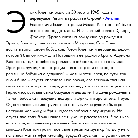
Э
рик Клэптон родился 30 марта 1945 года в
деревушке Рипли, в графстве Суррей -
Англия
.
Родителями были Патрисия Молли Клэптон - ей было
всего шестнадцать лет... И 24-летний солдат Эдвард
Фрайер. Фраер ушел на войну еще до рождения
Эрика. Впоследствии он вернулся в Монреаль. Сам Эрик
воспитывался своей бабушкой, Розой Клэптон и неродным дедом,
который был отчимом для Патриции и ее родного брата Адриана
Клэптона. То, что ребенок родился вне брака, долго скрывали.
Эрик рос, думая, что Патриция – его старшая сестра, а
реальные бабушка с дедушкой – мать и отец. Хотя, по сути, так
оно и было – спустя определенное время, его легкомысленная
мать вышла замуж за очередного канадского солдата и уехала в
Германию, оставив сына бабушке и дедушке. На день рождения в
13 лет, бабушка и дедушка подарили Эрику гитару фирмы Hoyer.
Однако дешевый инструмент со стальными струнами быстро
наскучил мальчику, и Эрик надолго забросил эту игрушку. Но
спустя два года Эрик нашел ее и уже не расставался. Часы игр
на гитаре, исполнение различных блюзовых композиций –
молодой Клэптон тратил все свое время на музыку. Когда у него
появился магнитофон Grundig, будущий музыкант слушал часами