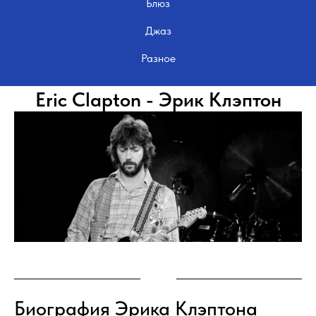
Блюз
Джаз
Разное
Eric Clapton - Эрик Клэптон
Биография Эрика Клэптона