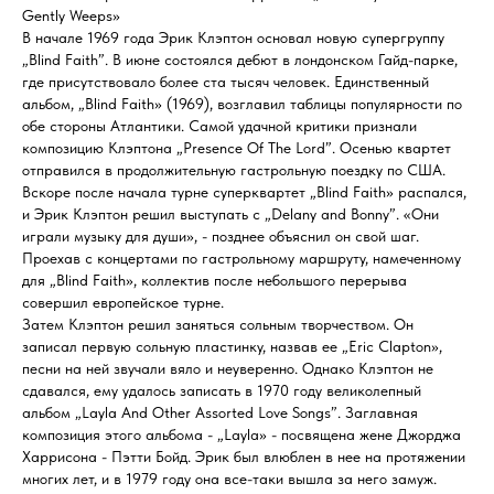
Gently Weeps»
В начале 1969 года Эрик Клэптон основал новую супергруппу
„Blind Faith”. В июне состоялся дебют в лондонском Гайд-парке,
где присутствовало более ста тысяч человек. Единственный
альбом, „Blind Faith» (1969), возглавил таблицы популярности по
обе стороны Атлантики. Самой удачной критики признали
композицию Клэптона „Presence Of The Lord”. Осенью квартет
отправился в продолжительную гастрольную поездку по США.
Вскоре после начала турне суперквартет „Blind Faith» распался,
и Эрик Клэптон решил выступать с „Delany and Bonny”. «Они
играли музыку для души», - позднее объяснил он свой шаг.
Проехав с концертами по гастрольному маршруту, намеченному
для „Blind Faith», коллектив после небольшого перерыва
совершил европейское турне.
Затем Клэптон решил заняться сольным творчеством. Он
записал первую сольную пластинку, назвав ее „Eric Clapton»,
песни на ней звучали вяло и неуверенно. Однако Клэптон не
сдавался, ему удалось записать в 1970 году великолепный
альбом „Layla And Other Assorted Love Songs”. Заглавная
композиция этого альбома - „Layla» - посвящена жене Джорджа
Харрисона - Пэтти Бойд. Эрик был влюблен в нее на протяжении
многих лет, и в 1979 году она все-таки вышла за него замуж.