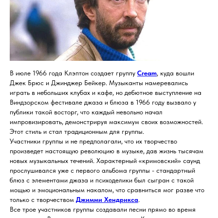
В июле 1966 года Клэптон создает группу
Cream
, куда вошли
Джек Брюс и Джинджер Бейкер. Музыканты намеревались
играть в небольших клубах и кафе, но дебютное выступление на
Виндзорском фестивале джаза и блюза в 1966 году вызвало у
публики такой восторг, что каждый невольно начал
импровизировать, демонстрируя максимум своих возможностей.
Этот стиль и стал традиционным для группы.
Участники группы и не предполагали, что их творчество
произведет настоящую революцию в музыке, дав жизнь тысячам
новых музыкальных течений. Характерный «кримовский» саунд
прослушивался уже с первого альбома группы - стандартный
блюз с элементами джаза и психоделики был сыгран с такой
мощью и эмоциональным накалом, что сравниться мог разве что
только с творчеством
Джимми Хендрикса
.
Все трое участников группы создавали песни прямо во время