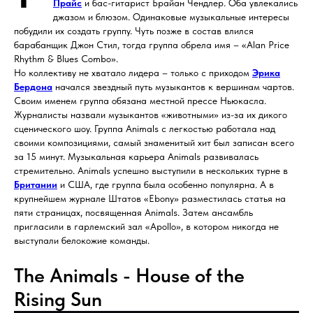
Прайс
и бас-гитарист Брайан Чендлер. Оба увлекались
джазом и блюзом. Одинаковые музыкальные интересы
побудили их создать группу. Чуть позже в состав влился
барабанщик Джон Стил, тогда группа обрела имя – «Alan Price
Rhythm & Blues Combo».
Но коллективу не хватало лидера – только с приходом
Эрика
Бердона
начался звездный путь музыкантов к вершинам чартов.
Своим именем группа обязана местной прессе Ньюкасла.
Журналисты назвали музыкантов «животными» из-за их дикого
сценического шоу. Группа Animals с легкостью работала над
своими композициями, самый знаменитый хит был записан всего
за 15 минут. Музыкальная карьера Animals развивалась
стремительно. Animals успешно выступили в нескольких турне в
Британии
и США, где группа была особенно популярна. А в
крупнейшем журнале Штатов «Ebony» разместилась статья на
пяти страницах, посвященная Animals. Затем ансамбль
пригласили в гарлемский зал «Apollo», в котором никогда не
выступали белокожие команды.
The Animals - House of the
Rising Sun