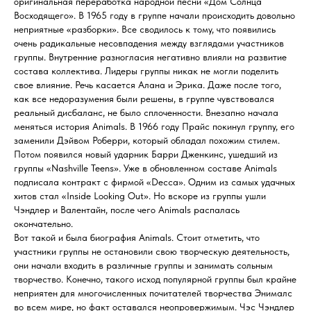
оригинальная переработка народной песни «Дом Солнца
Восходящего». В 1965 году в группе начали происходить довольно
неприятные «разборки». Все сводилось к тому, что появились
очень радикальные несовпадения между взглядами участников
группы. Внутренние разногласия негативно влияли на развитие
состава коллектива. Лидеры группы никак не могли поделить
свое влияние. Речь касается Алана и Эрика. Даже после того,
как все недоразумения были решены, в группе чувствовался
реальный дисбаланс, не было сплоченности. Внезапно начала
меняться история Animals. В 1966 году Прайс покинул группу, его
заменили Дэйвом Роберри, который обладал похожим стилем.
Потом появился новый ударник Барри Дженкинс, ушедший из
группы «Nashville Teens». Уже в обновленном составе Animals
подписала контракт с фирмой «Decca». Одним из самых удачных
хитов стал «Inside Looking Out». Но вскоре из группы ушли
Чэндлер и Валентайн, после чего Animals распалась
окончательно.
Вот такой и была биография Animals. Стоит отметить, что
участники группы не остановили свою творческую деятельность,
они начали входить в различные группы и занимать сольным
творчество. Конечно, такого исход популярной группы был крайне
неприятен для многочисленных почитателей творчества Энималс
во всем мире, но факт оставался неопровержимым. Чэс Чэндлер