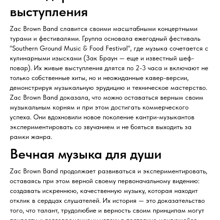
выступления
Zac Brown Band славится своими масштабными концертными
турами и фестивалями. Группа основала ежегодный фестиваль
"Southern Ground Music & Food Festival", где музыка сочетается с
кулинарными изысками (Зак Браун — еще и известный шеф-
повар). Их живые выступления длятся по 2-3 часа и включают не
только собственные хиты, но и неожиданные кавер-версии,
демонстрируя музыкальную эрудицию и техническое мастерство.
Zac Brown Band доказала, что можно оставаться верным своим
музыкальным корням и при этом достигать коммерческого
успеха. Они вдохновили новое поколение кантри-музыкантов
экспериментировать со звучанием и не бояться выходить за
рамки жанра.
Вечная музыка для души
Zac Brown Band продолжает развиваться и экспериментировать,
оставаясь при этом верной своему первоначальному видению:
создавать искреннюю, качественную музыку, которая находит
отклик в сердцах слушателей. Их история — это доказательство
того, что талант, трудолюбие и верность своим принципам могут