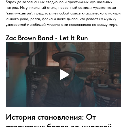
барах до заполненных стадионов и престижных музыкальных
наград. Их уникальный стиль, названный самими музыкантами
"кимчи-кантри", представляет собой смесь классического кантри,
южного рока, регги, фолка и даже джаза, что делает их музыку
узнаваемой и любимой миллионами поклонников по всему миру.
Zac Brown Band - Let It Run
История становления: От
атлантских баров до мировой