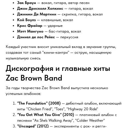
Зак Браун
— вокал, гитара, автор песен
Джон Дрисколл Хопкинс
— гитара, вокал
Джимми Де Мартини
— скрипка, гитара, вокал
Кой Боулз
— клавишные, вокал
Крис Фрайар
— ударные
Мэтт Мангуно
— бас-гитара, вокал
Дэниел де лос Рейес
— перкуссия
Каждый участник вносит уникальный вклад в звучание группы,
создавая тот самый "кимчи-кантри" — острую, насыщенную
музыкальную смесь.
Дискография и главные хиты
Zac Brown Band
За годы творчества Zac Brown Band выпустила несколько
успешных альбомов:
"The Foundation" (2008)
— дебютный альбом, включающий
хиты "Chicken Fried", "Toes", "Highway 20 Ride"
"You Get What You Give" (2010)
— платиновый альбом с
песнями "As She's Walking Away", "Colder Weather"
"Uncaged" (2012)
— эксперименты с рок- и регги-