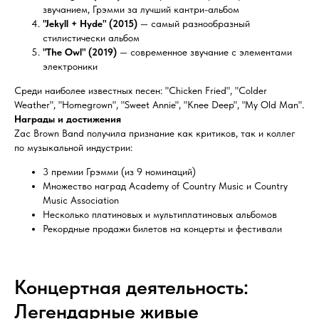
звучанием, Грэмми за лучший кантри-альбом
"Jekyll + Hyde" (2015)
— самый разнообразный
стилистически альбом
"The Owl" (2019)
— современное звучание с элементами
электроники
Среди наиболее известных песен: "Chicken Fried", "Colder
Weather", "Homegrown", "Sweet Annie", "Knee Deep", "My Old Man".
Награды и достижения
Zac Brown Band получила признание как критиков, так и коллег
по музыкальной индустрии:
3 премии Грэмми (из 9 номинаций)
Множество наград Academy of Country Music и Country
Music Association
Несколько платиновых и мультиплатиновых альбомов
Рекордные продажи билетов на концерты и фестивали
Концертная деятельность:
Легендарные живые