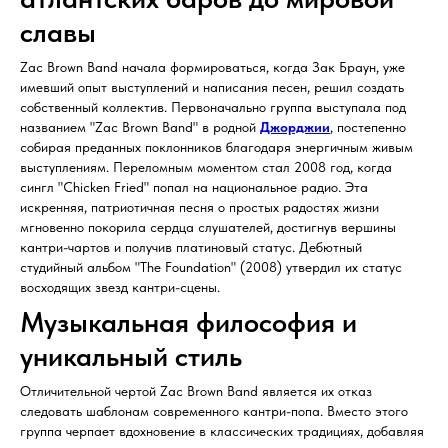
славы
Zac Brown Band начала формироваться, когда Зак Браун, уже
имевший опыт выступлений и написания песен, решил создать
собственный коллектив. Первоначально группа выступала под
названием "Zac Brown Band" в родной
Джорджии
, постепенно
собирая преданных поклонников благодаря энергичным живым
выступлениям. Переломным моментом стал 2008 год, когда
сингл "Chicken Fried" попал на национальное радио. Эта
искренняя, патриотичная песня о простых радостях жизни
мгновенно покорила сердца слушателей, достигнув вершины
кантри-чартов и получив платиновый статус. Дебютный
студийный альбом "The Foundation" (2008) утвердил их статус
восходящих звезд кантри-сцены.
Музыкальная философия и
уникальный стиль
Отличительной чертой Zac Brown Band является их отказ
следовать шаблонам современного кантри-попа. Вместо этого
группа черпает вдохновение в классических традициях, добавляя