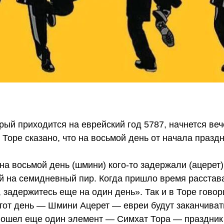
орый приходится на еврейский год 5787, начнется ве
В Торе сказано, что на восьмой день от начала празд
 на восьмой день (шмини) кого-то задержали (ацерет
й на семидневный пир. Когда пришло время расставан
 задержитесь еще на один день». Так и в Торе говор
этот день — Шмини Ацерет — евреи будут заканчиват
 вошел еще один элемент — Симхат Тора — праздник