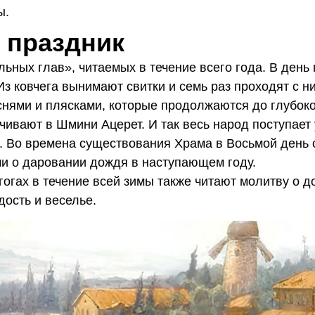
ы.
 праздник
ельных глав», читаемых в течение всего года. В день
Из ковчега вынимают свитки и семь раз проходят с н
нями и плясками, которые продолжаются до глубоко
ивают в Шмини Ацерет. И так весь народ поступает у
е). Во времена существования Храма в Восьмой день
и о даровании дождя в наступающем году.
гогах в течение всей зимы также читают молитву о д
дость и веселье.