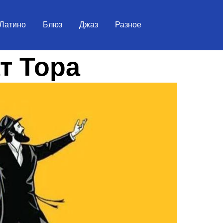
Латино
Блюз
Джаз
Разное
т Тора