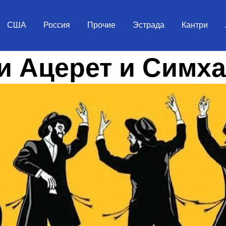
США
Россия
Прочие
Эстрада
Кантри
 Ацерет и Симха