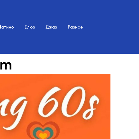
Латино
Блюз
Джаз
Разное
am