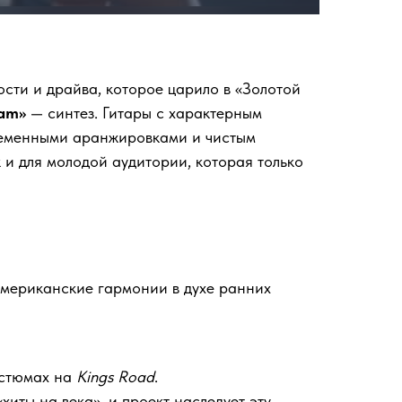
сти и драйва, которое царило в «Золотой
eam»
— синтез. Гитары с характерным
временными аранжировками и чистым
 и для молодой аудитории, которая только
американские гармонии в духе ранних
костюмах на
Kings Road
.
иты на века», и проект наследует эту