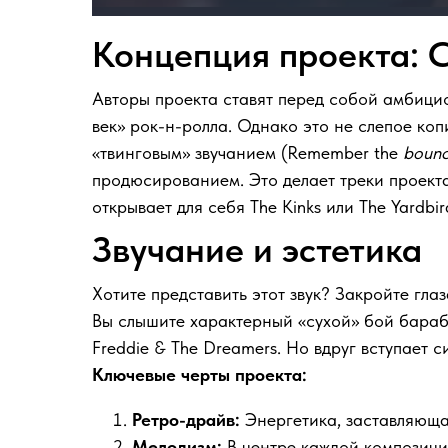
Концепция проекта: 
Авторы проекта ставят перед собой амбицио
век» рок-н-ролла. Однако это не слепое ко
«твинговым» звучанием (Remember the
bounc
продюсированием. Это делает треки проекта
открывает для себя The Kinks или The Yardbir
Звучание и эстетика
Хотите представить этот звук? Закройте глаз
Вы слышите характерный «сухой» бой бараб
Freddie & The Dreamers. Но вдруг вступает 
Ключевые черты проекта:
Ретро-драйв:
Энергетика, заставляющая
Мелодизм:
В центре каждой композиции