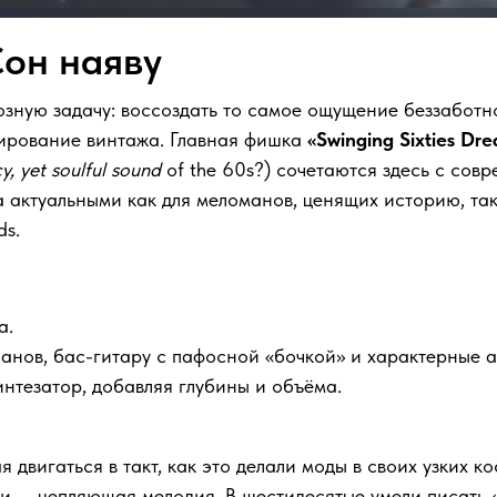
Сон наяву
зную задачу: воссоздать то самое ощущение беззаботно
пирование винтажа. Главная фишка
«Swinging Sixties Dr
y, yet soulful sound
of the 60s?) сочетаются здесь с со
 актуальными как для меломанов, ценящих историю, так
ds.
а.
анов, бас-гитару с пафосной «бочкой» и характерные 
синтезатор, добавляя глубины и объёма.
 двигаться в такт, как это делали моды в своих узких 
 — цепляющая мелодия. В шестидесятые умели писать «х