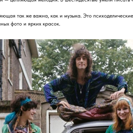
яющая так же важна, как и музыка. Это психоделические
чных фото и ярких красок.