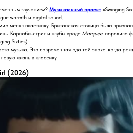
временным звучанием?
Музыкальный проект
«Swinging Si
ue warmth и digital sound.
 мир менял пластинку. Британская столица была призна
лицы Карнаби-стрит и клубы вроде
Marquee
, породила 
ng Sixties).
осто музыка. Это современная ода той эпохе, когда рожда
 новую жизнь в классику.
irl (2026)