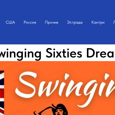
США
Россия
Прочие
Эстрада
Кантри
winging Sixties Dre