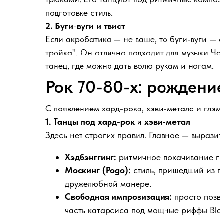
подготовке стиль.
2. Буги-вуги и твист
Если акробатика — не ваше, то буги-вуги —
тройка". Он отлично подходит для музыки 
танец, где можно дать волю рукам и ногам.
Рок 70-80-х: рожден
С появлением хард-рока, хэви-метала и глэ
1. Танцы под хард-рок и хэви-метал
Здесь нет строгих правил. Главное — выраз
Хэдбэнггинг:
ритмичное покачивание го
Москинг (Pogo):
стиль, пришедший из п
дружелюбной манере.
Свободная импровизация:
просто позв
часть катарсиса под мощные риффы Blac