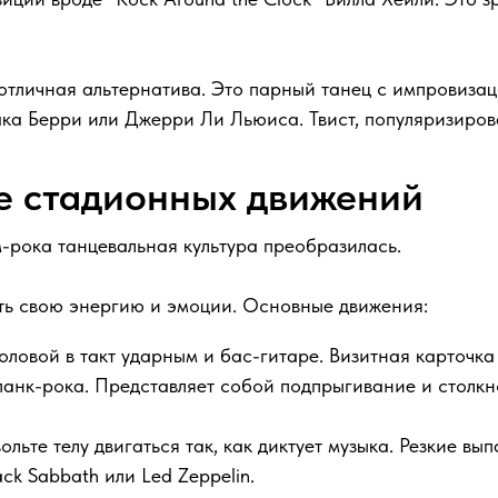
 отличная альтернатива. Это парный танец с импровиза
Чака Берри или Джерри Ли Льюиса. Твист, популяризиро
ие стадионных движений
м-рока танцевальная культура преобразилась.
ить свою энергию и эмоции. Основные движения:
ловой в такт ударным и бас-гитаре. Визитная карточка
анк-рока. Представляет собой подпрыгивание и столкн
ольте телу двигаться так, как диктует музыка. Резкие вы
k Sabbath или Led Zeppelin.