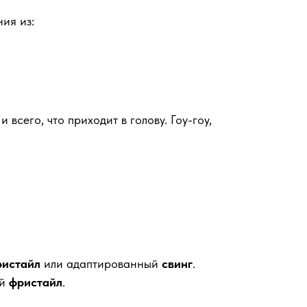
ия из:
всего, что приходит в голову. Гоу-гоу,
ристайл
или адаптированный
свинг
.
ый
фристайл
.