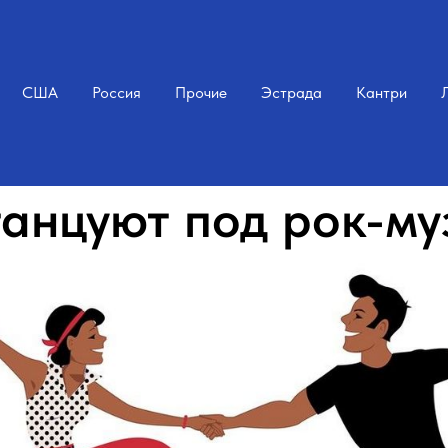
США
Россия
Прочие
Эстрада
Кантри
танцуют под рок-му