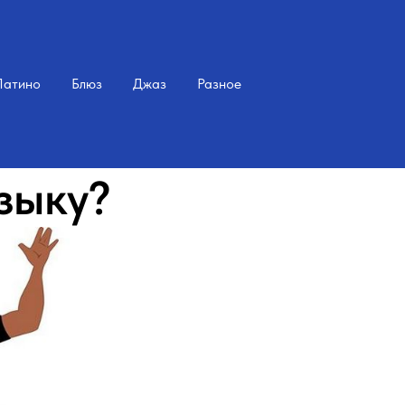
Латино
Блюз
Джаз
Разное
зыку?