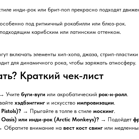
тиле инди-рок или брит-поп прекрасно подходят движен
особенно под ритмичный рокабилли или блюз-рок.
 подходящим карибским или латинским оттенком.
т включать элементы хип-хопа, джаза, стрип-пластики и 
одит для динамичного рока, чтобы заряжать атмосферу.
ть? Краткий чек-лист
→ Учите
буги-вуги
или акробатический
рок-н-ролл
.
вайте
хэдбэнггинг
и искусство
импровизации
.
istols)?
→ Прыгайте в толпе в стиле
москинг
.
 Oasis) или инди-рок (Arctic Monkeys)?
→ Подойдет
ф
 Обратите внимание на
вест кост свинг
или медленн