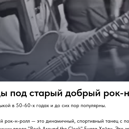
цы под старый добрый рок-
ыкой в 50-60-х годах и до сих пор популярны.
ий рок-н-ролл — это динамичный, спортивный танец с 
иции вроде "Rock Around the Clock" Билла Хейли. Это 