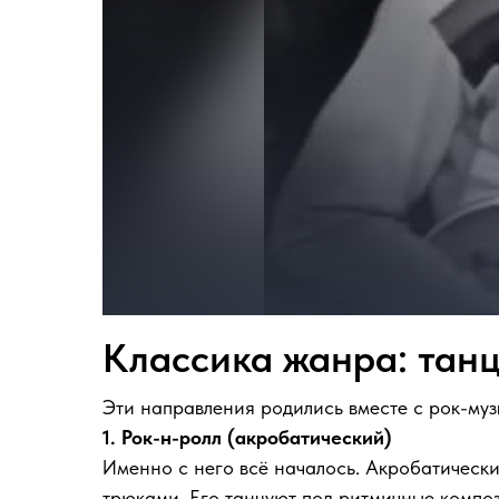
Классика жанра: тан
Эти направления родились вместе с рок-муз
1. Рок-н-ролл (акробатический)
Именно с него всё началось. Акробатическ
трюками. Его танцуют под ритмичные композ