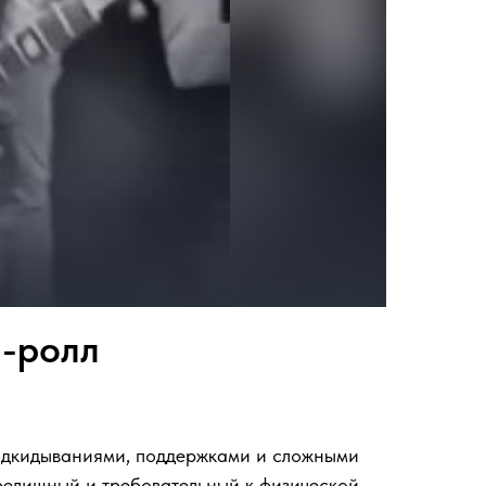
н-ролл
подкидываниями, поддержками и сложными
зрелищный и требовательный к физической