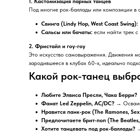
1. Кастомизация парных танцев
Под многие рок-баллады или композиции в с
Свинга (Lindy Hop, West Coast Swing):
Сальсы или бачаты:
если найти трек с
2. Фристайл и гоу-гоу
Это искусство самовыражения. Движения могу
зародившееся в клубах 60-х, идеально подх
Какой рок-танец выбра
Любите Элвиса Пресли, Чака Берри?
Фанат Led Zeppelin, AC/DC?
→ Осваи
Нравится панк-рок (The Ramones, Sex P
Предпочитаете брит-поп (The Beatles,
Хотите танцевать под рок-баллады?
→