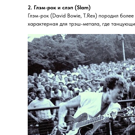
2. Глэм-рок и слэп (Slam)
Глэм-рок (David Bowie, T.Rex) породил боле
характерная для трэш-метала, где танцующие