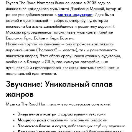
Группа The Road Hammers была основана в 2005 году по
инициативе канадского музыканта Джейсона Маккой, который
ранее уже добился успеха в
кантри-индустрии
. Идея была
смелой и оригинальной — собрать супергруппу, которая
воспевала бы жизнь дальнобойщиков и романтику дороги. К
Маккою присоединились талантливые музыканты: Клейтон
Беллами, Крис Байрн и Кери Бартел.
Название группы не случайно — оно отражает как тяжесть
дорожной жизни ("hammers" — молоты), так и решительность
двигаться вперед. Этот образ сразу нашел отклик у аудитории,
особенно в Канаде и США, где культура автомобильных
путешествий и грузоперевозок является неотъемлемой частью
национальной идентичности.
Звучание: Уникальный сплав
жанров
Музыка The Road Hammers — это мастерское сочетание:
Энергичного кантри
с характерными текстами
Мощного рока
с тяжелыми гитарными риффами
Элементов блюза и соула
, добавляющих глубину звучанию
Дорожной тематики
, пронизывающей большинство песен