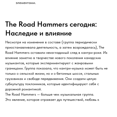
элементами.
The Road Hammers сегодня:
Наследие и влияние
Несмотря на изменения в составе (группа периодически
приостанавливала деятельность, а затем возрождалась), The
Road Hammers оставили неизгладимый след в кантри-роке. Их
влияние заметно в творчестве нового поколения канадских
музыкантов, которые экспериментируют с жанровыми
границами. Группа показала, что кантри-музыка может быть не
только о сельской жизни, но и о бетонных шоссе, стальных
грузовиках и свободе передвижения. Они создали целую
субкультуру поклонников, которые идентифицируют себя с
дорожной романтикой.
The Road Hammers — больше чем музыкальная группа.
Это явление, которое отражает дух путешествий, любовь к
открытой дороге и стремление к свободе. Их музыка продолжает
звучать в радиоэфирах, на фестивалях и, конечно, в салонах
автомобилей, мчащихся по бескрайним шоссе. Для тех, кто