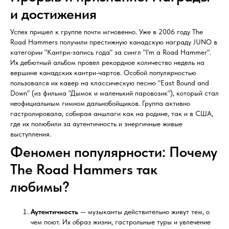
и достижения
Успех пришел к группе почти мгновенно. Уже в 2006 году The
Road Hammers получили престижную канадскую награду JUNO в
категории "Кантри-запись года" за сингл "I'm a Road Hammer".
Их дебютный альбом провел рекордное количество недель на
вершине канадских кантри-чартов. Особой популярностью
пользовался их кавер на классическую песню "East Bound and
Down" (из фильма "Дымок и маленький паровозик"), который стал
неофициальным гимном дальнобойщиков. Группа активно
гастролировала, собирая аншлаги как на родине, так и в США,
где их полюбили за аутентичность и энергичные живые
выступления.
Феномен популярности: Почему
The Road Hammers так
любимы?
Аутентичность
— музыканты действительно живут тем, о
чем поют. Их образ жизни, гастрольные туры и увлечение