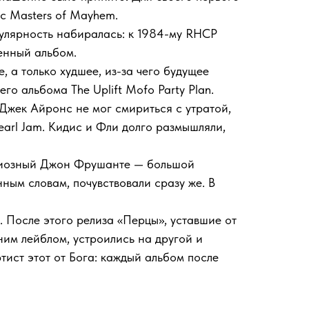
ic Masters of Mayhem.
пулярность набиралась: к 1984-му RHCP
енный альбом.
 а только худшее, из-за чего будущее
о альбома The Uplift Mofo Party Plan.
 Джек Айронс не мог смириться с утратой,
Pearl Jam. Кидис и Фли долго размышляли,
циозный Джон Фрушанте — большой
ным словам, почувствовали сразу же. В
d. После этого релиза «Перцы», уставшие от
ним лейблом, устроились на другой и
тист этот от Бога: каждый альбом после