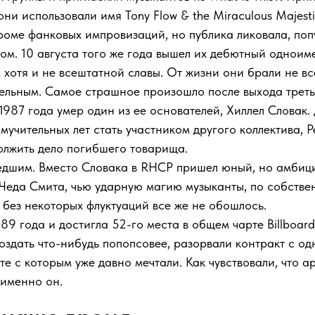
они использовали имя Tony Flow & the Miraculous Majest
кроме фанковых импровизаций, но публика ликовала, по
лом. 10 августа того же года вышел их дебютный одноим
отя и не всештатной славы. От жизни они брали не все,
ельным. Самое страшное произошло после выхода третьег
1987 года умер один из ее основателей, Хиллел Словак.
 мучительных лет стать участником другого коллектива, 
олжить дело погибшего товарища.
едшим. Вместо Словака в RHCP пришел юный, но амби
Чеда Смита, чью ударную магию музыканты, по собствен
я без некоторых флуктуаций все же не обошлось.
989 года и достигла 52-го места в общем чарте Billboar
здать что-нибудь попопсовее, разорвали контракт с од
е с которым уже давно мечтали. Как чувствовали, что ар
 именно он.