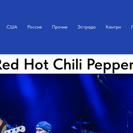
США
Россия
Прочие
Эстрада
Кантри
ed Hot Chili Peppe