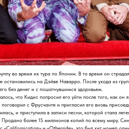
уппу во время их тура по Японии. В то время он страд
е остановились на Дэйве Наварро. После ухода из гр
его без денег и с пошатнувшимся здоровьем.
лось, что Кидис попросил его уйти после того, как он 
 поговорил с Фрусчанте и пригласил его вновь присоеди
ась, и приступила в записи песни, которой стала леген
. Продано более 15 миллионов копий по всему миру. Син
«Californication» и «Otherside», это был хит номер один