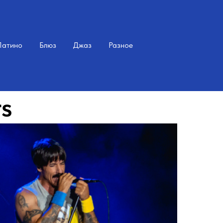
Латино
Блюз
Джаз
Разное
rs