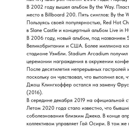
В 2002 году вышел альбом By the Way. Пла
место в Billboard 200. Пять синглов: By the 
Пользуясь своей популярностью, Red Hot Chi
в Slane Castle и концертный альбом Live in 
В 2006 году, новый альбом, под названием 
Великобритании и США. Более миллиона коп
стадионе Уэмбли. Stadium Arcadium получил
церемонии награждения в окружении конфе
После десятилетия непрерывных гастролей и
поскольку он чувствовал, что выполнил все, 
Джош Клингхоффер остался на замену Фрусча
(2016).
В середине декабря 2019 на официальной с
Летом 2020 года стало известно, что бывши
соболезнования близким Джека. В конце апр
коллективом управляет Гай Осири. В том же 