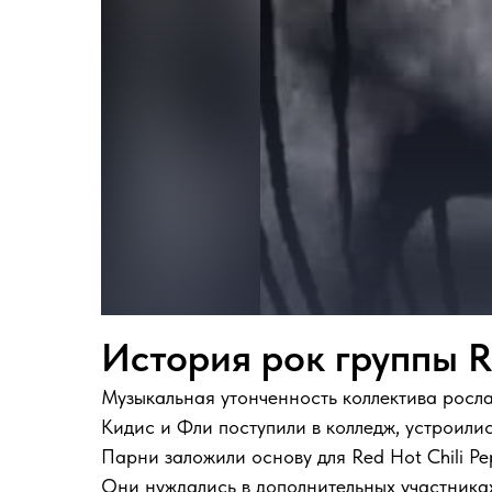
История рок группы 
Музыкальная утонченность коллектива росла 
Кидис и Фли поступили в колледж, устроилис
Парни заложили основу для Red Hot Chili Pep
Они нуждались в дополнительных участниках