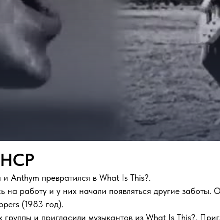
RHCP
и Anthym превратился в What Is This?.
ь на работу и у них начали появляться другие заботы. 
pers (1983 год).
 группы и пригласили музыкантов из What Is This?. При