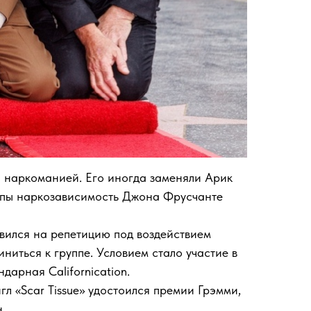
ал наркоманией. Его иногда заменяли Арик
уппы наркозависимость Джона Фрусчанте
явился на репетицию под воздействием
ниться к группе. Условием стало участие в
дарная Californication.
гл «Scar Tissue» удостоился премии Грэмми,
.