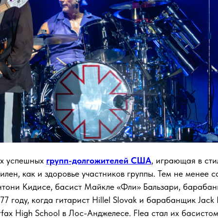
мых успешных
групп-долгожителей США
, играющая в ст
билен, как и здоровье участников группы. Тем не менее 
Энтони Кидисе, басист Майкле «Фли» Бальзари, бараба
977 году, когда гитарист Hillel Slovak и барабанщик Jac
fax High School в Лос-Анджелесе. Flea стал их басистом 