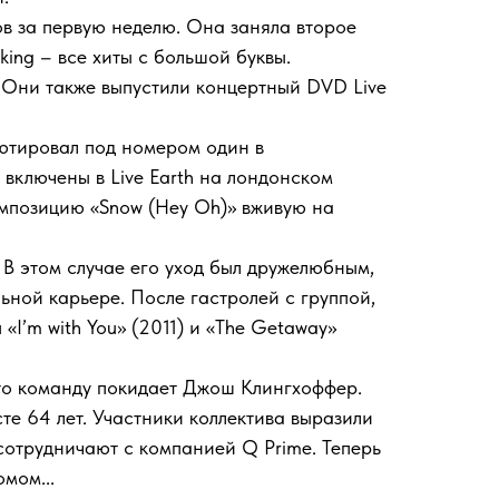
в за первую неделю. Она заняла второе
aking – все хиты с большой буквы.
у. Они также выпустили концертный DVD Live
бютировал под номером один в
включены в Live Earth на лондонском
омпозицию «Snow (Hey Oh)» вживую на
 В этом случае его уход был дружелюбным,
ольной карьере. После гастролей с группой,
I’m with You» (2011) и «The Getaway»
что команду покидает Джош Клингхоффер.
те 64 лет. Участники коллектива выразили
сотрудничают с компанией Q Prime. Теперь
мом...