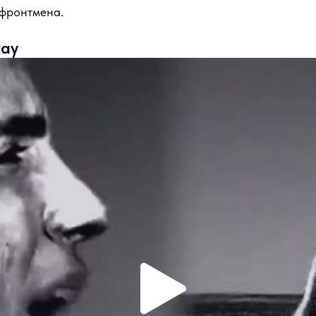
 фронтмена.
way