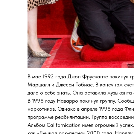
В мае 1992 года Джон Фрусчанте покинул гр
Маршалл и Джесси Тобиас. В конечном счет
дала о себе знать. Она оставила музыканта 
В 1998 году Наварро покинул группу. Сообща
наркотиков. Однако в апреле 1998 года Фли
программе реабилитации. Группа воссоединил
Альбом Californication имел огромный успех
как «Лучшая рок-песня» 2000 года. Наряду с 