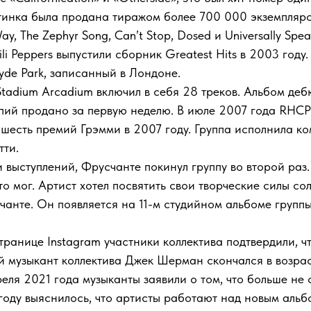
стинка была продана тиражом более 700 000 экземпляро
Way, The Zephyr Song, Can’t Stop, Dosed и Universally Spe
li Peppers выпустили сборник Greatest Hits в 2003 год
Hyde Park, записанный в Лондоне.
Stadium Arcadium включил в себя 28 треков. Альбом де
ий продано за первую неделю. В июле 2007 года RHCP 
 шесть премий Грэмми в 2007 году. Группа исполнила к
тти.
 выступлений, Фрусчанте покинул группу во второй раз.
что мог. Артист хотел посвятить свои творческие силы с
нте. Он появляется на 11-м студийном альбоме группы «
транице Instagram участники коллектива подтвердили, 
й музыкант коллектива Джек Шерман скончался в возрас
еля 2021 года музыканты заявили о том, что больше не 
году выяснилось, что артисты работают над новым альбо