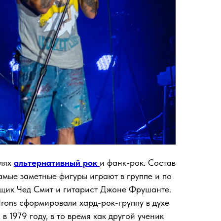
илях
альтернативный рок
и фанк-рок. Состав
самые заметные фигуры играют в группе и по
нщик Чед Смит и гитарист Джоне Фрушанте.
k Irons сформировали хард-рок-группу в духе
в 1979 году, в то время как другой ученик