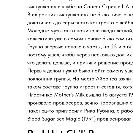
выступления в клубе на Сансет Стрип в L.A. 
В их ранних выступлениях не было ничего, 
докатились до серьезного контракта с лейб
Молодые музыканты пожинали плоды легкой, х
коллектива уже в самом начале было сомнит
Группа впервые попала в чарты, но 25 июня 
поэтому ушел, чтобы через несколько долгих
что делать дальше, и приняли решение прод
Первым делом нужно было найти замену уш
поклонник группы. На место Айронса взяли 
таком составе группа играет и сегодня, хот
Пластинка Mother’s Milk вышла 16 августа 1
произвола продюсеров, вечно норовивших со
наконец-то пригласили Рика Рубина, о работ
Blood Sugar Sex Magic (1991) продюсировал