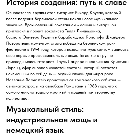
История создания: путь к славе
Основателем группы стал гитарист Рихард Круспе, который
после падения Берлинской стены искал новое музыкальное
звучание. Вдохновленный сочетанием «машин и гитар», он
пригласил в проект вокалиста Тилля Линдеманна,
басиста Оливера Риделя и барабанщика Кристофа Шнайдера.
Поворотным моментом стала победа на берлинском рок-
фестивале в 1994 году, которая позволила музыкантам записать
свои первые профессиональные демо. Тогда же к группе
присоединились гитарист Пауль Ландерс и клавишник Кристиан
Лоренц, сформировав «золотой состав», который остается
неизменным по сей день — редкий случай для мира рока.
Название Rammstein происходит от трагического события —
авиакатастрофы на авиабазе Рамштайн в 1988 году, что с
самого начала задало мрачный и мощный тон творчеству
коллектива.
Музыкальный стиль:
индустриальная мощь и
немецкий язык