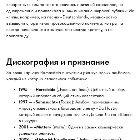
«запретных» тем часто становилась причиной скандалов, но
одновременно и привлекала к ним внимание широкой публики. Их
клипы, например, на песню «Deutschland», неоднократно
вызывали споры из-за провокационного контента, но группа
всегда поясняла это как художественную критику, а не
пропаганду.
Дискография и признание
За свою карьеру Rammstein выпустили ряд культовых альбомов,
каждый из которых становился событием:
1995 — «Herzeleid»
(Душевная боль): Дебютный альбом,
который определил общий стиль коллектива.
1997 — «Sehnsucht»
(Тоска): Альбом, принесший им
мировую известность благодаря синглу «Du Hast»,
который вошел в саундтрек фильма Дэвида Линча «Шоссе
в никуда».
2001 — «Mutter»
(Мать): Один из самых коммерчески
успешных релизов.
2009 — «Liebe ist für alle da»
(Любовь есть для всех):