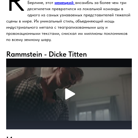
Берлине, этот
немецкий
ансамбль за более чем три
десятилетия превратился из локальной команды в
одного из самых узнаваемых представителей тяжелой
сцены в мире. Их уникальный стиль, объединяющий мощь
индустриального метала с театрализованными шоу и
провокационными текстами, снискал им миллионы поклонников
по всему земному шару.
Rammstein - Dicke Titten