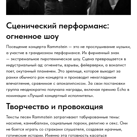
Сценический перформанс:
огненное шоу
Посещение концерта Rammstein — это не прослушивание музыки,
а участие в грандиозном перформансе. Их фирменный знак
— экстремальное пиротехническое шоу. Сцена превращается в
индустриальный ад: огнеметы, взрывы, фейерверки, а вокалист
поет, окутанный пламенем. Это зрелище, которое выходит за
рамки обычного рок-концерта и производит неизгладимое
впечатление, сравнимое с апокалипсисом. За свои постановки
группа неоднократно получала награды, включая премию Echo в
номинации «Лучший концертный исполнитель».
Творчество и провокация
Тексты песен Rammstein затрагивают табуированные темы:
насилие, каннибализм, социальные пороки, религию и секс. Они
не боятся играть со страхами слушателя, создавая мрачные,
готические истории. Именно эта готовность касаться