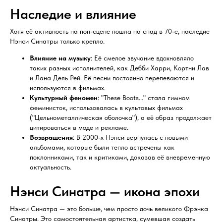
Наследие и влияние
Хотя её активность на поп-сцене пошла на спад в 70-е, наследие
Нэнси Синатры только крепло.
Влияние на музыку
: Её смелое звучание вдохновляло
таких разных исполнителей, как Дебби Харри, Кортни Лав
и Лана Дель Рей. Её песни постоянно перепеваются и
используются в фильмах.
Культурный феномен
: "These Boots..." стала гимном
феминисток, использовалась в культовых фильмах
("Цельнометаллическая оболочка"), а её образ продолжает
цитироваться в моде и рекламе.
Возвращения
: В 2000-х Нэнси вернулась с новыми
альбомами, которые были тепло встречены как
поклонниками, так и критиками, доказав её вневременную
актуальность.
Нэнси Синатра — икона эпохи
Нэнси Синатра — это больше, чем просто дочь великого Фрэнка
Синатры. Это самостоятельная артистка, сумевшая создать