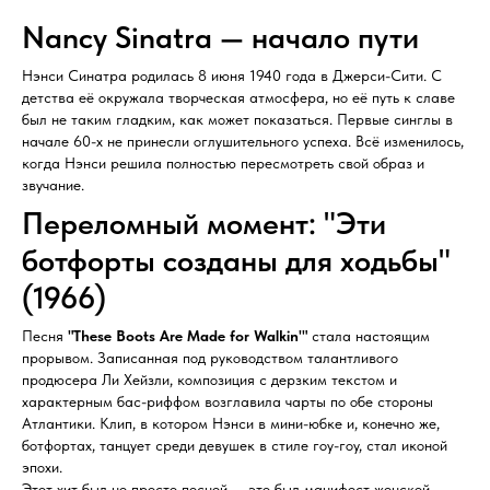
Nancy Sinatra — начало пути
Нэнси Синатра родилась 8 июня 1940 года в Джерси-Сити. С
детства её окружала творческая атмосфера, но её путь к славе
был не таким гладким, как может показаться. Первые синглы в
начале 60-х не принесли оглушительного успеха. Всё изменилось,
когда Нэнси решила полностью пересмотреть свой образ и
звучание.
Переломный момент: "Эти
ботфорты созданы для ходьбы"
(1966)
Песня
"These Boots Are Made for Walkin'"
стала настоящим
прорывом. Записанная под руководством талантливого
продюсера Ли Хейзли, композиция с дерзким текстом и
характерным бас-риффом возглавила чарты по обе стороны
Атлантики. Клип, в котором Нэнси в мини-юбке и, конечно же,
ботфортах, танцует среди девушек в стиле гоу-гоу, стал иконой
эпохи.
Этот хит был не просто песней — это был манифест женской