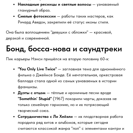
Накладные ресницы и светлые волосы
— узнаваемый
гламурный образ.
Смелые фотосессии
— работы таких мастеров, как
Ричард Аведон, закрепили её статус иконы стиля.
Она была воплощением "девушки с обложки" — красивой,
дерзкой и современной.
Бонд, босса-нова и саундтреки
Пик карьеры Нэнси пришёлся на вторую половину 60-х:
"You Only Live Twice"
— заглавная тема для одноимённого
фильма о Джеймсе Бонде. Её мечтательная, оркестровая
баллада стала одной из самых узнаваемых в истории
франшизы.
Дуэты с отцом
— тёплые и ироничные песни вроде
"Somethin' Stupid"
(1967) покорили чарты, доказав не
только семейную гармонию, но и их потрясающий
творческий союз.
Сотрудничество с Ли Хейзли
— их плодотворная работа
породила ряд хитов и альбомов, которые сегодня
считаются классикой жанра "поп" с элементами кантри и