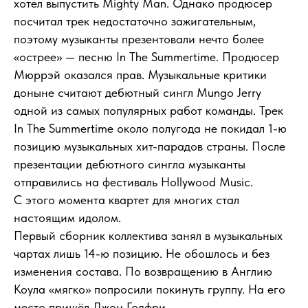
хотел выпустить Mighty Man. Однако продюсер
посчитал трек недостаточно зажигательным,
поэтому музыканты презентовали нечто более
«острее» — песню In The Summertime. Продюсер
Мюррэй оказался прав. Музыкальные критики
доныне считают дебютный сингл Mungo Jerry
одной из самых популярных работ команды. Трек
In The Summertime около полугода не покидал 1-ю
позицию музыкальных хит-парадов страны. После
презентации дебютного сингла музыканты
отправились на фестиваль Hollywood Music.
С этого момента квартет для многих стал
настоящим идолом.
Первый сборник коллектива занял в музыкальных
чартах лишь 14-ю позицию. Не обошлось и без
изменения состава. По возвращению в Англию
Коула «мягко» попросили покинуть группу. На его
место пришёл Джон Годфри.