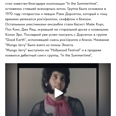
стал известен благодаря композиции "In the Summertime",
мгновенно ставшей всемирным хитом. Группа была основана в
1970 году гитаристом и певцом Рэем Дорсетом, который к тому
времени увлекался рок'н'роллом, скиффлом и блюзом.
Остальными участниками ансамбля стали басист Майк Коул,
Пол Кинг, Джо Раш, игравший на стиральной доске и клавишник
Колин Эрл. Последний уже успел поиграть с Дорсетом в группе
"Good Earth", исполнявшей смесь рок'н'ролла и блюза. Название
"Mungo Jerry" было взято из поэмы Элиота.
"Mungo Jerry" выступили на "Hollywood Festival" и в продаже
появился дебютный сингл группы, "In the Summertime",