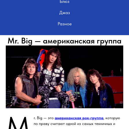
Блюз
Джаз
Разное
Mr. Big — американская группа
M
r. Big — это
американская рок-группа
, которую
по праву считают одной из самых техничных и