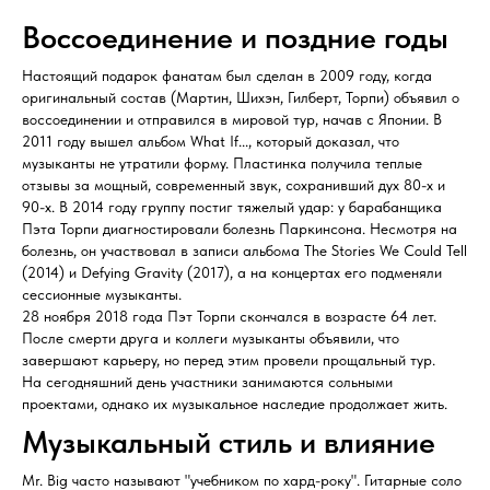
Воссоединение и поздние годы
Настоящий подарок фанатам был сделан в 2009 году, когда
оригинальный состав (Мартин, Шихэн, Гилберт, Торпи) объявил о
воссоединении и отправился в мировой тур, начав с Японии. В
2011 году вышел альбом What If..., который доказал, что
музыканты не утратили форму. Пластинка получила теплые
отзывы за мощный, современный звук, сохранивший дух 80-х и
90-х. В 2014 году группу постиг тяжелый удар: у барабанщика
Пэта Торпи диагностировали болезнь Паркинсона. Несмотря на
болезнь, он участвовал в записи альбома The Stories We Could Tell
(2014) и Defying Gravity (2017), а на концертах его подменяли
сессионные музыканты.
28 ноября 2018 года Пэт Торпи скончался в возрасте 64 лет.
После смерти друга и коллеги музыканты объявили, что
завершают карьеру, но перед этим провели прощальный тур.
На сегодняшний день участники занимаются сольными
проектами, однако их музыкальное наследие продолжает жить.
Музыкальный стиль и влияние
Mr. Big часто называют "учебником по хард-року". Гитарные соло