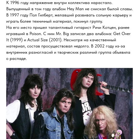
К 1996 году напряжение внутри коллектива нарастало.
Выпущенный в том году альбом Hey Man не снискал былой славы.
В 1997 году Пол Гилберт, желавший развивать сольную карьеру и
играть более техничный материал, покинул группу.
На его место пришел талантливый гитарист Ричи Котцен, ранее
игравший в Poison. С ним Mr. Big записал два альбома: Get Over
It (1999) и Actual Size (2001). Несмотря на качественный
материал, состав просуществовал недолго. В 2002 году из-за
внутренних разногласий и творческих различий группа объявила
о распаде.