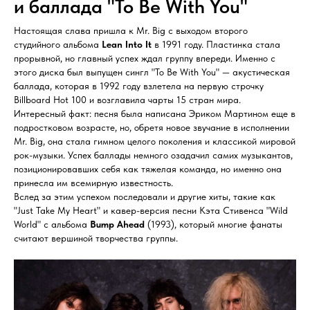
и баллада "To Be With You"
Настоящая слава пришла к Mr. Big с выходом второго
студийного альбома
Lean Into It
в 1991 году. Пластинка стала
прорывной, но главный успех ждал группу впереди. Именно с
этого диска был выпущен сингл "To Be With You" — акустическая
баллада, которая в 1992 году взлетела на первую строчку
Billboard Hot 100 и возглавила чарты 15 стран мира.
Интересный факт: песня была написана Эриком Мартином еще в
подростковом возрасте, но, обретя новое звучание в исполнении
Mr. Big, она стала гимном целого поколения и классикой мировой
рок-музыки. Успех баллады немного озадачил самих музыкантов,
позиционировавших себя как тяжелая команда, но именно она
принесла им всемирную известность.
Вслед за этим успехом последовали и другие хиты, такие как
"Just Take My Heart" и кавер-версия песни Кэта Стивенса "Wild
World" с альбома
Bump Ahead
(1993), который многие фанаты
считают вершиной творчества группы.