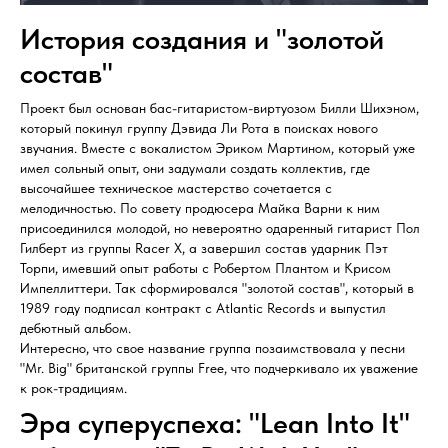
История создания и "золотой
состав"
Проект был основан бас-гитаристом-виртуозом Билли Шихэном,
который покинул группу Дэвида Ли Рота в поисках нового
звучания. Вместе с вокалистом Эриком Мартином, который уже
имел сольный опыт, они задумали создать коллектив, где
высочайшее техническое мастерство сочетается с
мелодичностью. По совету продюсера Майка Варни к ним
присоединился молодой, но невероятно одаренный гитарист Пол
Гилберт из группы Racer X, а завершил состав ударник Пэт
Торпи, имевший опыт работы с Робертом Плантом и Крисом
Импеллиттери. Так сформировался "золотой состав", который в
1989 году подписал контракт с Atlantic Records и выпустил
дебютный альбом.
Интересно, что свое название группа позаимствовала у песни
"Mr. Big" британской группы Free, что подчеркивало их уважение
к рок-традициям.
Эра суперуспеха: "Lean Into It"