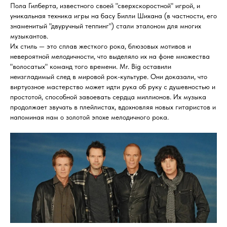
Пола Гилберта, известного своей "сверхскоростной" игрой, и
уникальная техника игры на басу Билли Шихана (в частности, его
знаменитый "двуручный теппинг") стали эталоном для многих
музыкантов.
Их стиль — это сплав жесткого рока, блюзовых мотивов и
невероятной мелодичности, что выделяло их на фоне множества
"волосатых" команд того времени. Mr. Big оставили
неизгладимый след в мировой рок-культуре. Они доказали, что
виртуозное мастерство может идти рука об руку с душевностью и
простотой, способной завоевать сердца миллионов. Их музыка
продолжает звучать в плейлистах, вдохновляя новых гитаристов и
напоминая нам о золотой эпохе мелодичного рока.