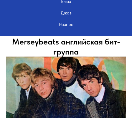
Блюз
Джаз
Разное
Merseybeats английская бит-
группа