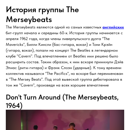
История группы The
Merseybeats
The Merseybeats являются одной из самых известных
английских
бит-групп начала и середины 60-х. История группы начинается с
апреля 1962 года, когда члены ливерпульского дуэта "The
Mavericks", Билли Кинсли (бас-гитара, вокал) и Тони Крэйн
(гитара, вокал), попали на концерт The Beatles в легендарном
клубе "Cavern". Под впечатлением от Beatles ими решено было
расширить состав. Таким образом, к ним вскоре примкнули Дэйв
Элиас (ритм-гитара) и Фрэнк Слоэн (ударные). К тому времени
коллектив назывался "The Pacifics", но вскоре был переименован
в "The Mersey Beats". Под этой вывеской группа дебютировала в
том же "Cavern", произведя на всех хорошее впечатление
Don't Turn Around (The Merseybeats,
1964)