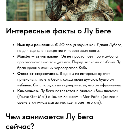
Интересные факты о Лу Беге
Имя при рождении.
ФИО певца звучит как Давид Лубега,
но для сцены он сократил и переставил слоги.
Мамбо — стиль жизни.
Он не просто поет про мамбо, а
профессионально танцует его. Перед записью альбома Лу
брал уроки у лучших хореографов Кубы.
Отказ от стереотипов.
В одном из интервью артист
признался, что его бесит, когда люди думают, будто он
кубинец. Он с гордостью подчеркивает, что он афро-немец.
Кинокамео.
Лу Бега появляется в фильме «Вам письмо»
(You've Got Mail) с Томом Хэнксом и Мег Райан (камео в
сцене в книжном магазине, где играет его хит).
Чем занимается Лу Бега
сейчас?