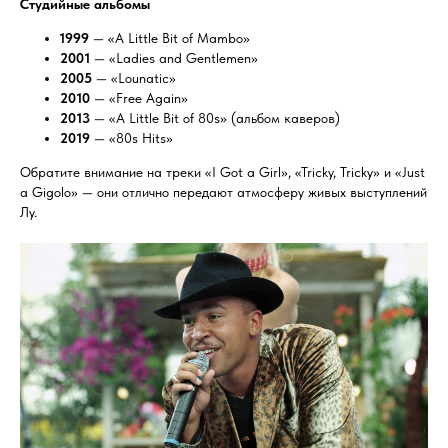
Студийные альбомы
1999
— «A Little Bit of Mambo»
2001
— «Ladies and Gentlemen»
2005
— «Lounatic»
2010
— «Free Again»
2013
— «A Little Bit of 80s» (альбом каверов)
2019
— «80s Hits»
Обратите внимание на треки «I Got a Girl», «Tricky, Tricky» и «Just
a Gigolo» — они отлично передают атмосферу живых выступлений
Лу.