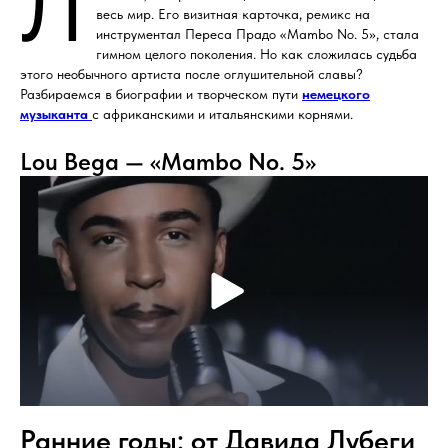
Л
весь мир. Его визитная карточка, ремикс на
инструментал Переса Прадо «Mambo No. 5», стала
гимном целого поколения. Но как сложилась судьба
этого необычного артиста после оглушительной славы?
Разбираемся в биографии и творческом пути
немецкого
музыканта
с африканскими и итальянскими корнями.
Lou Bega — «Mambo No. 5»
Ранние годы: от Давида Лубеги