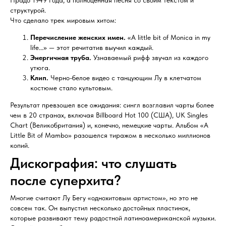
Прадо 1949 года, а полноценная песня со своим текстом и
структурой.
Что сделало трек мировым хитом:
Перечисление женских имен.
«A little bit of Monica in my
life...» — этот речитатив выучил каждый.
Энергичная труба.
Узнаваемый рифф звучал из каждого
утюга.
Клип.
Черно-белое видео с танцующим Лу в клетчатом
костюме стало культовым.
Результат превзошел все ожидания: сингл возглавил чарты более
чем в 20 странах, включая Billboard Hot 100 (США), UK Singles
Chart (Великобритания) и, конечно, немецкие чарты. Альбом «A
Little Bit of Mambo» разошелся тиражом в несколько миллионов
копий.
Дискография: что слушать
после суперхита?
Многие считают Лу Бегу «однохитовым артистом», но это не
совсем так. Он выпустил несколько достойных пластинок,
которые развивают тему радостной латиноамериканской музыки.