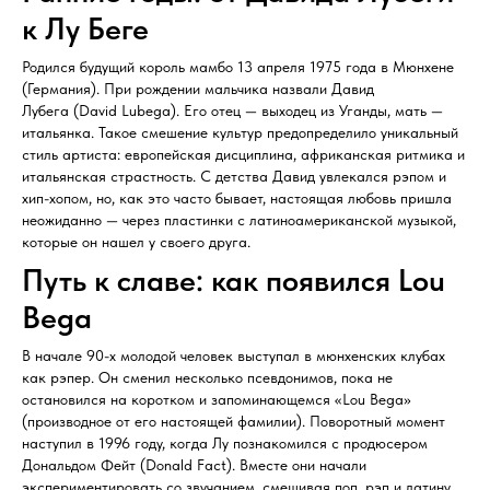
к Лу Беге
Родился будущий король мамбо 13 апреля 1975 года в Мюнхене
(Германия). При рождении мальчика назвали Давид
Лубега (David Lubega). Его отец — выходец из Уганды, мать —
итальянка. Такое смешение культур предопределило уникальный
стиль артиста: европейская дисциплина, африканская ритмика и
итальянская страстность. С детства Давид увлекался рэпом и
хип-хопом, но, как это часто бывает, настоящая любовь пришла
неожиданно — через пластинки с латиноамериканской музыкой,
которые он нашел у своего друга.
Путь к славе: как появился Lou
Bega
В начале 90-х молодой человек выступал в мюнхенских клубах
как рэпер. Он сменил несколько псевдонимов, пока не
остановился на коротком и запоминающемся «Lou Bega»
(производное от его настоящей фамилии). Поворотный момент
наступил в 1996 году, когда Лу познакомился с продюсером
Дональдом Фейт (Donald Fact). Вместе они начали
экспериментировать со звучанием, смешивая поп, рэп и латину.