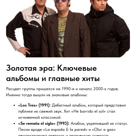
Золотая эра: Ключевые
альбомы и главные хиты
Расцвет группы пришелся на 1990-е и начало 2000-х годов.
Именно тогда вышли их знаковые альбомы:
«Los Tres» (1991):
Дебютный альбом, который представил
публике их свежий звук. Хит «He barrido el sol» стал
мгновенной классикой.
«Se remata el siglo» (1993):
Альбом, укрепивший их статус.
Песни вроде «La espada & la pared» и «Оlor a gas»
демонстрируют зрелость и творческую смелость.