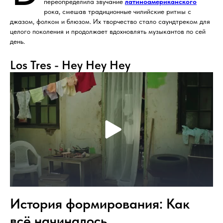
переопределила звучание
латиноамериканского
рока, смешав традиционные чилийские ритмы с
джазом, фолком и блюзом. Их творчество стало саундтреком для
целого поколения и продолжает вдохновлять музыкантов по сей
день.
Los Tres - Hey Hey Hey
История формирования: Как
всё начиналось