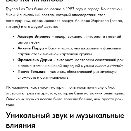
Группа Los Tres была основана в 1987 году в городе Консепсьон,
Чили. Изначальный состав, который впоследствии стал
легендарным, сформировался вокруг Альваро Энрикеса (вокал,
гитара) и его друзей детства:
Альваро Энрикес
– лидер, вокалист, гитарист и главный
автор песен.
Анхель Паруа
– бас-гитарист, чьи джазовые и фанковые
партии стали визитной карточкой группы.
Франсиско Дурни
– гитарист, мастерски сочетавший рок
с элементами чилийской народной музыки
cueca
и
tonada
.
Панчо Тольедо
– ударник, обеспечивший ритмическую
сложность и оригинальность.
Их название, как гласит история, появилось почти случайно,
отсылая к трем гитаристам, которые были на ранних репетициях.
Однако их музыка всегда была гораздо больше, чем просто рок-
трио.
Уникальный звук и музыкальные
влияния