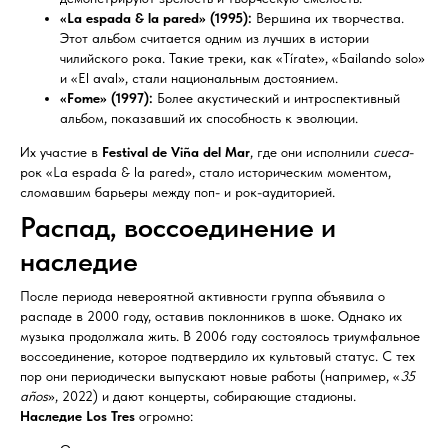
«La espada & la pared» (1995):
Вершина их творчества.
Этот альбом считается одним из лучших в истории
чилийского рока. Такие треки, как «Tírate», «Бailando solo»
и «El aval», стали национальным достоянием.
«Fome» (1997):
Более акустический и интроспективный
альбом, показавший их способность к эволюции.
Их участие в
Festival de Viña del Mar
, где они исполнили
cueca
-
рок «La espada & la pared», стало историческим моментом,
сломавшим барьеры между поп- и рок-аудиторией.
Распад, воссоединение и
наследие
После периода невероятной активности группа объявила о
распаде в 2000 году, оставив поклонников в шоке. Однако их
музыка продолжала жить. В 2006 году состоялось триумфальное
воссоединение, которое подтвердило их культовый статус. С тех
пор они периодически выпускают новые работы (например, «
35
años
», 2022) и дают концерты, собирающие стадионы.
Наследие Los Tres
огромно: