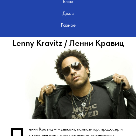
Блюз
Джаз
Разное
Lenny Kravitz / Ленни Кравиц
енни Кравиц – музыкант, композитор, продюсер и
актер, чье имя стало синонимом рок-н-ролла,