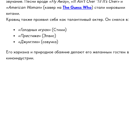
звучание. Песни вроде
«Fly Away»
,
«It Ain’t Over ’Til It’s Over»
и
«American Woman»
(кавер на
The Guess Who
) стали мировыми
хитами.
Кравиц также проявил себя как талантливый актер. Он снялся в:
«Голодных играх»
(Стими)
«Престиже»
(Элвис)
«Джунглях»
(озвучка)
Его харизма и природное обаяние делают его желанным гостем в
киноиндустрии.