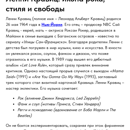
стиля и свободы
Ленни Кравиц (полное имя – Леонард Альберт Кравиц) родился
26 мая 1964 года в
Нью-Йорке
. Его отец – продюсер NBC Сай
Кравиц - еврей, мать – актриса Роксаи Рокер, родившаяся в
Майами в семье выходцев с Багамских островов - известна по
сериалу
«Улицы Сан-Франциско»
. Благодаря родителям Ленни с
детства был погружен в мир музыки, кино и искусства. В юности
он увлекался роком, соулом, фанком и джазом, что позже
отразилось в его музыке. В 1989 году вышел его дебютный
альбом
«Let Love Rule»
, который сразу привлек внимание
критиков. Однако настоящий прорыв случился с выходом
«Mama
Said»
(1991) и
«Are You Gonna Go My Way»
(1993), заглавный
трек которого стал визитной карточкой Кравица. Ленни Кравиц –
мастер эклектики. Его музыка сочетает:
Рок (влияние Джими Хендрикса, Led Zeppelin)
Фанк и соул (мотивы Принса, Стиви Уандера)
Регги и психоделию (вдохновение от Боба Марли и The
Beatles)
Он не боится экспериментировать, сохраняя при этом фирменное