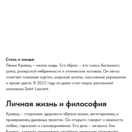
Стиль и имидж
Ленни Кравиц – икона моды. Его образ – это смесь богемного
шика, рокерской небрежности и этнических мотивов. Он легко
сочетает кожаные куртки, широкие шляпы, массивные украшения
и яркие цвета. В 2023 году он даже стал лицом рекламной
кампании Saint Laurent.
Личная жизнь и философия
Кравиц – сторонник здорового образа жизни, вегетарианец и
приверженец духовных практик. Он открыто говорит о важности
любви, гармонии и самовыражения. Его дочь – актриса Зои
Кравиц, которая продолжила семейную традицию творчества.