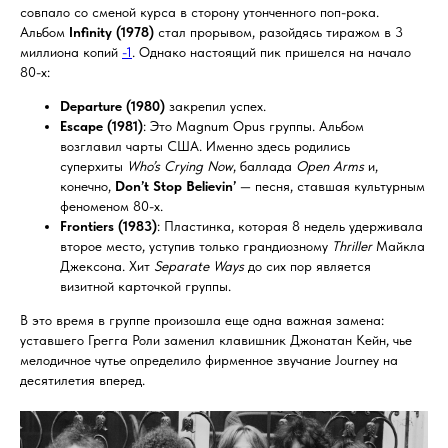
совпало со сменой курса в сторону утонченного поп-рока.
Альбом
Infinity (1978)
стал прорывом, разойдясь тиражом в 3
миллиона копий
-1
. Однако настоящий пик пришелся на начало
80-х:
Departure (1980)
закрепил успех.
Escape (1981)
: Это Magnum Opus группы. Альбом
возглавил чарты США. Именно здесь родились
суперхиты
Who’s Crying Now
, баллада
Open Arms
и,
конечно,
Don’t Stop Believin’
— песня, ставшая культурным
феноменом 80-х.
Frontiers (1983)
: Пластинка, которая 8 недель удерживала
второе место, уступив только грандиозному
Thriller
Майкла
Джексона. Хит
Separate Ways
до сих пор является
визитной карточкой группы.
В это время в группе произошла еще одна важная замена:
уставшего Грегга Роли заменил клавишник Джонатан Кейн, чье
мелодичное чутье определило фирменное звучание Journey на
десятилетия вперед.