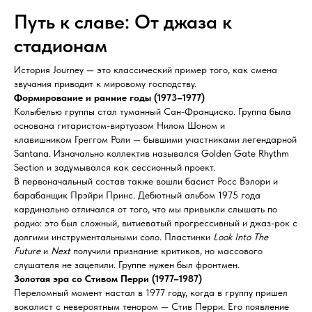
Путь к славе: От джаза к
стадионам
История Journey — это классический пример того, как смена
звучания приводит к мировому господству.
Формирование и ранние годы (1973–1977)
Колыбелью группы стал туманный Сан-Франциско. Группа была
основана гитаристом-виртуозом Нилом Шоном и
клавишником Греггом Роли — бывшими участниками легендарной
Santana. Изначально коллектив назывался Golden Gate Rhythm
Section и задумывался как сессионный проект.
В первоначальный состав также вошли басист Росс Вэлори и
барабанщик Прэйри Принс. Дебютный альбом 1975 года
кардинально отличался от того, что мы привыкли слышать по
радио: это был сложный, витиеватый прогрессивный и джаз-рок с
долгими инструментальными соло. Пластинки
Look Into The
Future
и
Next
получили признание критиков, но массового
слушателя не зацепили. Группе нужен был фронтмен.
Золотая эра со Стивом Перри (1977–1987)
Переломный момент настал в 1977 году, когда в группу пришел
вокалист с невероятным тенором — Стив Перри. Его появление