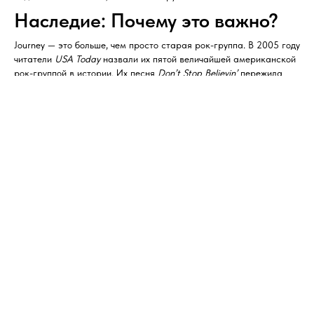
Наследие: Почему это важно?
Journey — это больше, чем просто старая рок-группа. В 2005 году
читатели
USA Today
назвали их пятой величайшей американской
рок-группой в истории. Их песня
Don’t Stop Believin’
пережила
второе рождение в 21 веке благодаря сериалу
«Хор»
и
финалу
«Клана Сопрано»
, став гимном надежды и упорства для
нового поколения. От джазовых подвалов 70-х до стадионов по
всему миру — Journey совершила невероятное путешествие,
доказывая, что настоящая музыка живет вечно.