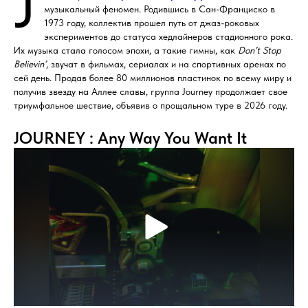
J
музыкальный феномен. Родившись в Сан-Франциско в
1973 году, коллектив прошел путь от джаз-роковых
экспериментов до статуса хедлайнеров стадионного рока.
Их музыка стала голосом эпохи, а такие гимны, как
Don’t Stop
Believin’
, звучат в фильмах, сериалах и на спортивных аренах по
сей день. Продав более 80 миллионов пластинок по всему миру и
получив звезду на Аллее славы, группа Journey продолжает свое
триумфальное шествие, объявив о прощальном туре в 2026 году.
JOURNEY : Any Way You Want It