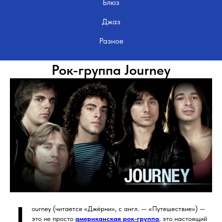
Блюз
Джаз
Разное
Рок-группа Journey
ourney (читается «Джёрни», с англ. — «Путешествие») —
это не просто
американская рок-группа
, это настоящий