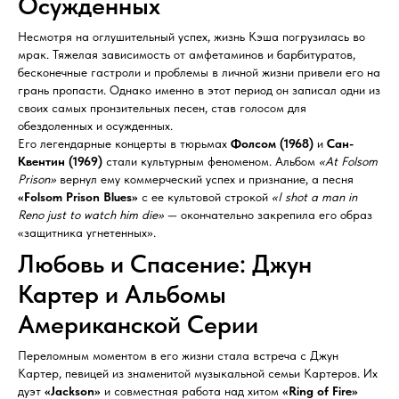
Осужденных
Несмотря на оглушительный успех, жизнь Кэша погрузилась во
мрак. Тяжелая зависимость от амфетаминов и барбитуратов,
бесконечные гастроли и проблемы в личной жизни привели его на
грань пропасти. Однако именно в этот период он записал одни из
своих самых пронзительных песен, став голосом для
обездоленных и осужденных.
Его легендарные концерты в тюрьмах
Фолсом (1968)
и
Сан-
Квентин (1969)
стали культурным феноменом. Альбом
«At Folsom
Prison»
вернул ему коммерческий успех и признание, а песня
«Folsom Prison Blues»
с ее культовой строкой
«I shot a man in
Reno just to watch him die»
— окончательно закрепила его образ
«защитника угнетенных».
Любовь и Спасение: Джун
Картер и Альбомы
Американской Серии
Переломным моментом в его жизни стала встреча с Джун
Картер, певицей из знаменитой музыкальной семьи Картеров. Их
дуэт
«Jackson»
и совместная работа над хитом
«Ring of Fire»