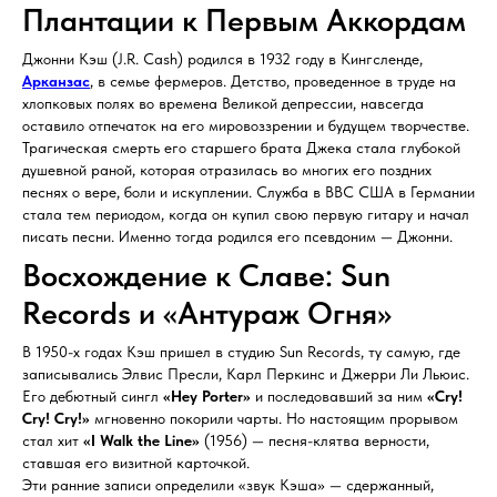
Плантации к Первым Аккордам
Джонни Кэш (J.R. Cash) родился в 1932 году в Кингсленде,
Арканзас
, в семье фермеров. Детство, проведенное в труде на
хлопковых полях во времена Великой депрессии, навсегда
оставило отпечаток на его мировоззрении и будущем творчестве.
Трагическая смерть его старшего брата Джека стала глубокой
душевной раной, которая отразилась во многих его поздних
песнях о вере, боли и искуплении. Служба в ВВС США в Германии
стала тем периодом, когда он купил свою первую гитару и начал
писать песни. Именно тогда родился его псевдоним — Джонни.
Восхождение к Славе: Sun
Records и «Антураж Огня»
В 1950-х годах Кэш пришел в студию Sun Records, ту самую, где
записывались Элвис Пресли, Карл Перкинс и Джерри Ли Льюис.
Его дебютный сингл
«Hey Porter»
и последовавший за ним
«Cry!
Cry! Cry!»
мгновенно покорили чарты. Но настоящим прорывом
стал хит
«I Walk the Line»
(1956) — песня-клятва верности,
ставшая его визитной карточкой.
Эти ранние записи определили «звук Кэша» — сдержанный,