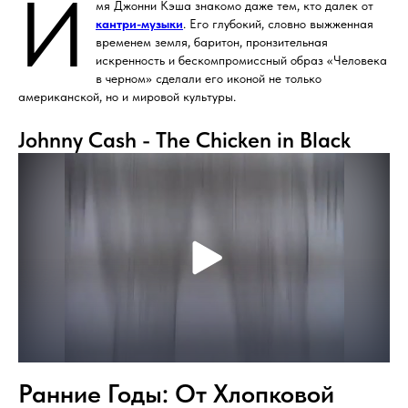
И
мя Джонни Кэша знакомо даже тем, кто далек от
кантри-музыки
. Его глубокий, словно выжженная
временем земля, баритон, пронзительная
искренность и бескомпромиссный образ «Человека
в черном» сделали его иконой не только
американской, но и мировой культуры.
Johnny Cash - The Chicken in Black
Ранние Годы: От Хлопковой