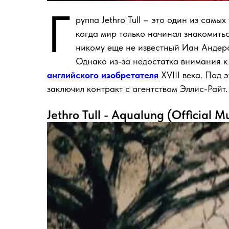
Г
руппа Jethro Tull – это один из самы
когда мир только начинал знакомиться
никому еще не известный Иан Андерсо
Однако из-за недостатка внимания к
английского изобретателя
XVIII века. Под 
заключил контракт с агентством Эллис-Райт.
Jethro Tull - Aqualung (Official M