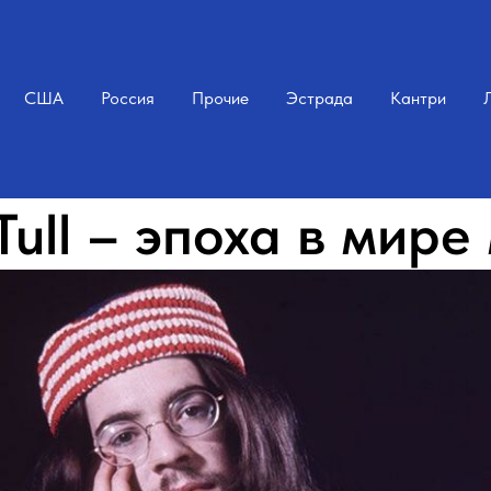
США
Россия
Прочие
Эстрада
Кантри
 Tull – эпоха в мире