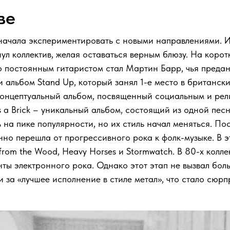
аве
 начала экспериментировать с новыми направлениями. И
нул коллектив, желая оставаться верным блюзу. На коро
о постоянным гитаристом стал Мартин Барр, чья предан
или альбом Stand Up, который занял 1-е место в британс
т концептуальный альбом, посвященный социальным и ре
s a Brick – уникальный альбом, состоящий из одной песн
 на пике популярности, но их стиль начал меняться. Посл
пенно перешла от прогрессивного рока к фолк-музыке. В 
rom the Wood, Heavy Horses и Stormwatch. В 80-х колл
нты электронного рока. Однако этот этап не вызвал бол
и за «лучшее исполнение в стиле метал», что стало сюрп