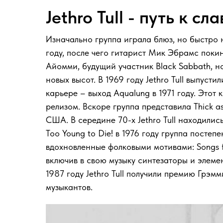
Jethro Tull - путь к сл
Изначально группа играла блюз, но быстро
году, после чего гитарист Мик Эбрамс поки
Айомми, будущий участник Black Sabbath, н
новых высот. В 1969 году Jethro Tull выпуст
карьере – выход Aqualung в 1971 году. Это
релизом. Вскоре группа представила Thick a
США. В середине 70-х Jethro Tull находились
Too Young to Die! в 1976 году группа посте
вдохновленные фолковыми мотивами: Songs f
включив в свою музыку синтезаторы и элеме
1987 году Jethro Tull получили премию Грэмм
музыкантов.