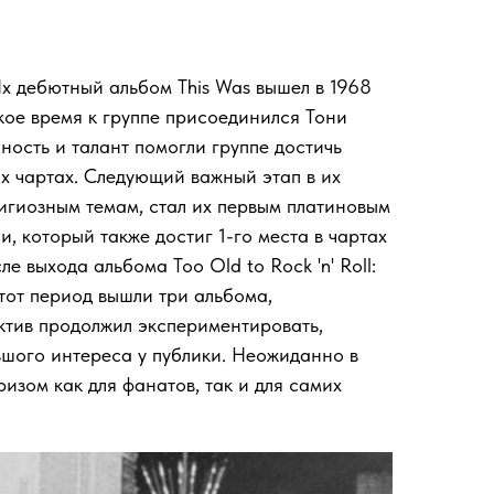
х дебютный альбом This Was вышел в 1968
ткое время к группе присоединился Тони
ность и талант помогли группе достичь
ких чартах. Следующий важный этап в их
лигиозным темам, стал их первым платиновым
и, который также достиг 1-го места в чартах
е выхода альбома Too Old to Rock 'n' Roll:
этот период вышли три альбома,
ектив продолжил экспериментировать,
ьшого интереса у публики. Неожиданно в
ризом как для фанатов, так и для самих