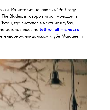
зыки. Их история началась в 1963 году,
а The Blades, в которой играл молодой и
утон, где выступал в местных клубах.
 не остановилась на
Jethro Tull – в честь
 легендарном лондонском клубе Marquee, и