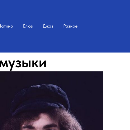
Латино
Блюз
Джаз
Разное
 музыки