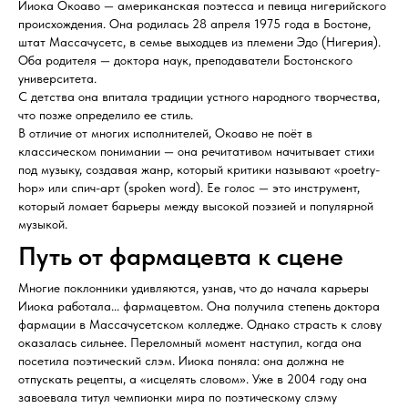
Ииока Окоаво — американская поэтесса и певица нигерийского
происхождения. Она родилась 28 апреля 1975 года в Бостоне,
штат Массачусетс, в семье выходцев из племени Эдо (Нигерия).
Оба родителя — доктора наук, преподаватели Бостонского
университета.
С детства она впитала традиции устного народного творчества,
что позже определило ее стиль.
В отличие от многих исполнителей, Окоаво не поёт в
классическом понимании — она речитативом начитывает стихи
под музыку, создавая жанр, который критики называют «poetry-
hop» или спич-арт (spoken word). Ее голос — это инструмент,
который ломает барьеры между высокой поэзией и популярной
музыкой.
Путь от фармацевта к сцене
Многие поклонники удивляются, узнав, что до начала карьеры
Ииока работала... фармацевтом. Она получила степень доктора
фармации в Массачусетском колледже. Однако страсть к слову
оказалась сильнее. Переломный момент наступил, когда она
посетила поэтический слэм. Ииока поняла: она должна не
отпускать рецепты, а «исцелять словом». Уже в 2004 году она
завоевала титул чемпионки мира по поэтическому слэму