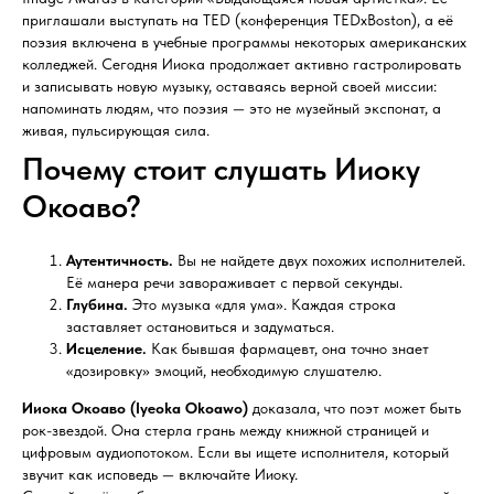
приглашали выступать на TED (конференция TEDxBoston), а её
поэзия включена в учебные программы некоторых американских
колледжей. Сегодня Ииока продолжает активно гастролировать
и записывать новую музыку, оставаясь верной своей миссии:
напоминать людям, что поэзия — это не музейный экспонат, а
живая, пульсирующая сила.
Почему стоит слушать Ииоку
Окоаво?
Аутентичность.
Вы не найдете двух похожих исполнителей.
Её манера речи завораживает с первой секунды.
Глубина.
Это музыка «для ума». Каждая строка
заставляет остановиться и задуматься.
Исцеление.
Как бывшая фармацевт, она точно знает
«дозировку» эмоций, необходимую слушателю.
Ииока Окоаво (Iyeoka Okoawo)
доказала, что поэт может быть
рок-звездой. Она стерла грань между книжной страницей и
цифровым аудиопотоком. Если вы ищете исполнителя, который
звучит как исповедь — включайте Ииоку.