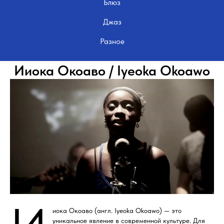
Блюз
Джаз
Разное
Ииока Окоаво / Iyeoka Okoawo
иока Окоаво (англ. Iyeoka Okoawo) — это
уникальное явление в современной культуре. Для