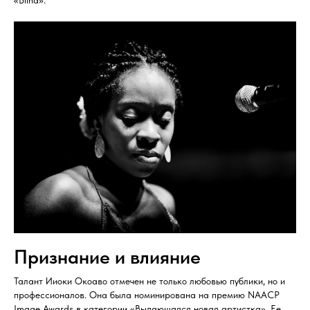
Признание и влияние
Талант Ииоки Окоаво отмечен не только любовью публики, но и
профессионалов. Она была номинирована на премию NAACP
Image Awards в категории «Выдающаяся новая артистка». Ее