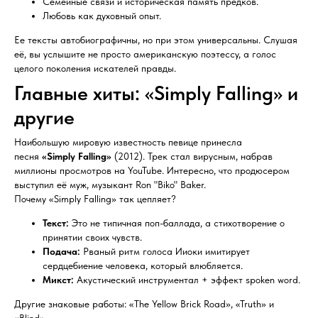
Семейные связи и историческая память предков.
Любовь как духовный опыт.
Ее тексты автобиографичны, но при этом универсальны. Слушая
её, вы услышите не просто американскую поэтессу, а голос
целого поколения искателей правды.
Главные хиты: «Simply Falling» и
другие
Наибольшую мировую известность певице принесла
песня
«Simply Falling»
(2012). Трек стал вирусным, набрав
миллионы просмотров на YouTube. Интересно, что продюсером
выступил её муж, музыкант Ron "Biko" Baker.
Почему «Simply Falling» так цепляет?
Текст:
Это не типичная поп-баллада, а стихотворение о
принятии своих чувств.
Подача:
Рваный ритм голоса Ииоки имитирует
сердцебиение человека, который влюбляется.
Микст:
Акустический инструментал + эффект spoken word.
Другие знаковые работы: «The Yellow Brick Road», «Truth» и
«Blind».