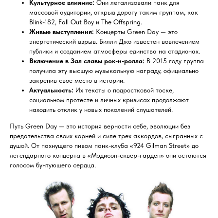
Культурное влияние:
Они легализовали панк для
массовой аудитории, открыв дорогу таким группам, как
Blink-182, Fall Out Boy и The Offspring.
Живые выступления:
Концерты Green Day — это
энергетический взрыв. Билли Джо известен вовлечением
публики и созданием атмосферы единства на стадионах.
Включение в Зал славы рок-н-ролла:
В 2015 году группа
получила эту высшую музыкальную награду, официально
закрепив свое место в истории.
Актуальность:
Их тексты о подростковой тоске,
социальном протесте и личных кризисах продолжают
находить отклик у новых поколений слушателей.
Путь Green Day — это история верности себе, эволюции без
предательства своих корней и силе трех аккордов, сыгранных с
душой. От пахнущего пивом панк-клуба «924 Gilman Street» до
легендарного концерта в «Мэдисон-сквер-гарден» они остаются
голосом бунтующего сердца.