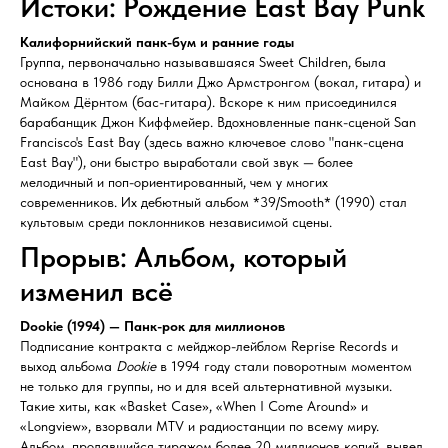
Истоки: Рождение East Bay Punk
Калифорнийский панк-бум и ранние годы
Группа, первоначально называвшаяся Sweet Children, была
основана в 1986 году Билли Джо Армстронгом (вокал, гитара) и
Майком Дёрнтом (бас-гитара). Вскоре к ним присоединился
барабанщик Джон Киффмейер. Вдохновленные панк-сценой San
Francisco's East Bay (здесь важно ключевое слово "панк-сцена
East Bay"), они быстро выработали свой звук — более
мелодичный и поп-ориентированный, чем у многих
современников. Их дебютный альбом *39/Smooth* (1990) стал
культовым среди поклонников независимой сцены.
Прорыв: Альбом, который
изменил всё
Dookie (1994) — Панк-рок для миллионов
Подписание контракта с мейджор-лейблом Reprise Records и
выход альбома
Dookie
в 1994 году стали поворотным моментом
не только для группы, но и для всей альтернативной музыки.
Такие хиты, как «Basket Case», «When I Come Around» и
«Longview», взорвали MTV и радиостанции по всему миру.
Альбом, продавшийся тиражом более 20 миллионов копий, вывел