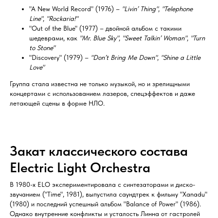
"A New World Record" (1976) –
"Livin’ Thing"
,
"Telephone
Line"
,
"Rockaria!"
"Out of the Blue" (1977) – двойной альбом с такими
шедеврами, как
"Mr. Blue Sky"
,
"Sweet Talkin’ Woman"
,
"Turn
to Stone"
"Discovery" (1979) –
"Don’t Bring Me Down"
,
"Shine a Little
Love"
Группа стала известна не только музыкой, но и зрелищными
концертами с использованием лазеров, спецэффектов и даже
летающей сцены в форме НЛО.
Закат классического состава
Electric Light Orchestra
В 1980-х ELO экспериментировала с синтезаторами и диско-
звучанием ("Time", 1981), выпустила саундтрек к фильму "Xanadu"
(1980) и последний успешный альбом "Balance of Power" (1986).
Однако внутренние конфликты и усталость Линна от гастролей