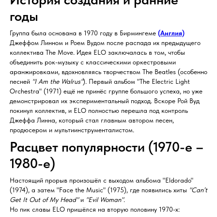
годы
Группа была основана в 1970 году в Бирмингеме
(Англия)
Джеффом Линном и Роем Вудом после распада их предыдущего
коллектива The Move. Идея ELO заключалась в том, чтобы
объединить рок-музыку с классическими оркестровыми
аранжировками, вдохновляясь творчеством The Beatles (особенно
песней
"I Am the Walrus"
). Первый альбом "The Electric Light
Orchestra" (1971) ещё не принёс группе большого успеха, но уже
демонстрировал их экспериментальный подход. Вскоре Рой Вуд
покинул коллектив, и ELO полностью перешла под контроль
Джеффа Линна, который стал главным автором песен,
продюсером и мультиинструменталистом.
Расцвет популярности (1970-е –
1980-е)
Настоящий прорыв произошёл с выходом альбома "Eldorado"
(1974), а затем "Face the Music" (1975), где появились хиты
"Can’t
Get It Out of My Head"
и
"Evil Woman"
.
Но пик славы ELO пришёлся на вторую половину 1970-х: