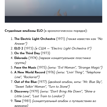
Студийные альбомы ELO
(в хронологическом порядке):
The Electric Light Orchestra
(1971)
(также известен как "No
Answer")
ELO 2
(1973)
(в США — "Electric Light Orchestra II")
On the Third Day
(1973)
Eldorado
(1974)
(первая концептуальная пластинка
группы)
Face the Music
(1975)
(хиты: "Evil Woman", "Strange Magic")
A New World Record
(1976)
(хиты: "Livin' Thing", "Telephone
Line", "Rockaria!")
Out of the Blue
(1977)
(двойной альбом, хиты: "Mr. Blue Sky",
"Sweet Talkin' Woman", "Turn to Stone")
Discovery
(1979)
(хиты: "Don't Bring Me Down", "Shine a
Little Love", "Last Train to London")
Time
(1981)
(концептуальный альбом о путешествиях во
времени)