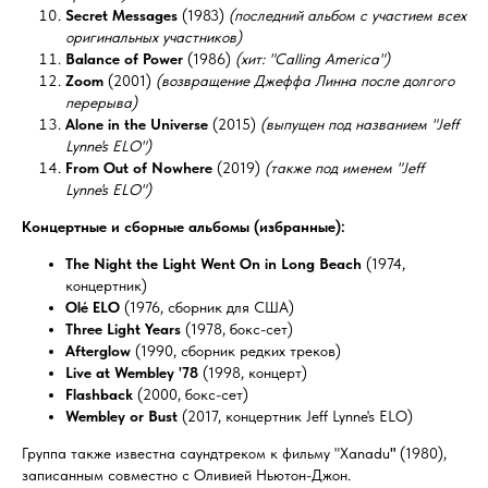
Secret Messages
(1983)
(последний альбом с участием всех
оригинальных участников)
Balance of Power
(1986)
(хит: "Calling America")
Zoom
(2001)
(возвращение Джеффа Линна после долгого
перерыва)
Alone in the Universe
(2015)
(выпущен под названием "Jeff
Lynne's ELO")
From Out of Nowhere
(2019)
(также под именем "Jeff
Lynne's ELO")
Концертные и сборные альбомы (избранные):
The Night the Light Went On in Long Beach
(1974,
концертник)
Olé ELO
(1976, сборник для США)
Three Light Years
(1978, бокс-сет)
Afterglow
(1990, сборник редких треков)
Live at Wembley '78
(1998, концерт)
Flashback
(2000, бокс-сет)
Wembley or Bust
(2017, концертник Jeff Lynne's ELO)
Группа также известна саундтреком к фильму "Xanadu
"
(1980),
записанным совместно с Оливией Ньютон-Джон.