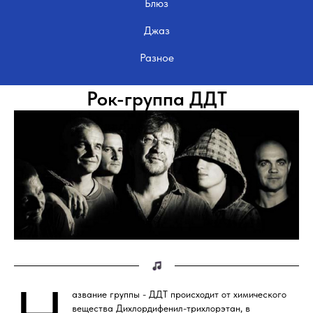
Блюз
Джаз
Разное
Рок-гр уппа ДДТ
азвание группы - ДДТ происходит от химического
вещества Дихлордифенил-трихлорэтан, в