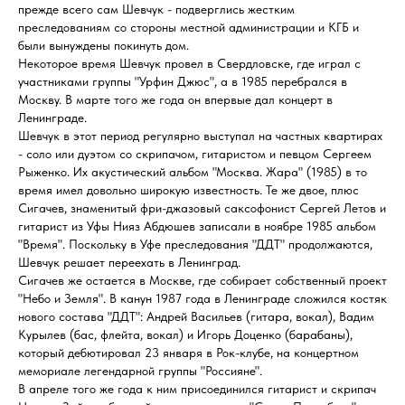
прежде всего сам Шевчук - подверглись жестким
преследованиям со стороны местной администрации и КГБ и
были вынуждены покинуть дом.
Некоторое время Шевчук провел в Свердловске, где играл с
участниками группы "Урфин Джюс", а в 1985 перебрался в
Москву. В марте того же года он впервые дал концерт в
Ленинграде.
Шевчук в этот период регулярно выступал на частных квартирах
- соло или дуэтом со скрипачом, гитаристом и певцом Сергеем
Рыженко. Их акустический альбом "Москва. Жара" (1985) в то
время имел довольно широкую известность. Те же двое, плюс
Сигачев, знаменитый фри-джазовый саксофонист Сергей Летов и
гитарист из Уфы Нияз Абдюшев записали в ноябре 1985 альбом
"Время". Поскольку в Уфе преследования "ДДТ" продолжаются,
Шевчук решает переехать в Ленинград.
Сигачев же остается в Москве, где собирает собственный проект
"Небо и Земля". В канун 1987 года в Ленинграде сложился костяк
нового состава "ДДТ": Андрей Васильев (гитара, вокал), Вадим
Курылев (бас, флейта, вокал) и Игорь Доценко (барабаны),
который дебютировал 23 января в Рок-клубе, на концертном
мемориале легендарной группы "Россияне".
В апреле того же года к ним присоединился гитарист и скрипач