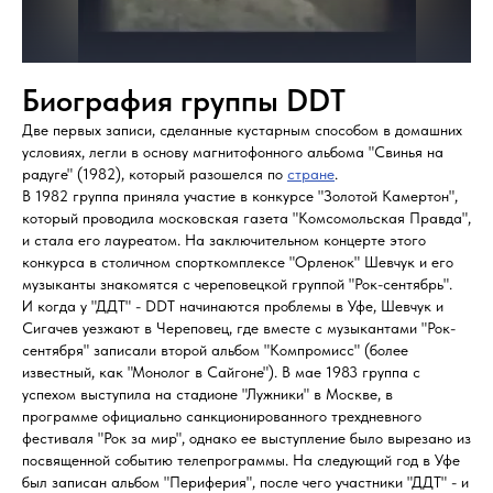
Биография группы DDT
Две первых записи, сделанные кустарным способом в домашних
условиях, легли в основу магнитофонного альбома "Свинья на
радуге" (1982), который разошелся по
стране
.
В 1982 группа приняла участие в конкурсе "Золотой Камертон",
который проводила московская газета "Комсомольская Правда",
и стала его лауреатом. На заключительном концерте этого
конкурса в столичном спорткомплексе "Орленок" Шевчук и его
музыканты знакомятся с череповецкой группой "Рок-сентябрь".
И когда у "ДДТ" - DDT начинаются проблемы в Уфе, Шевчук и
Сигачев уезжают в Череповец, где вместе с музыкантами "Рок-
сентября" записали второй альбом "Компромисс" (более
известный, как "Монолог в Сайгоне"). В мае 1983 группа с
успехом выступила на стадионе "Лужники" в Москве, в
программе официально санкционированного трехдневного
фестиваля "Рок за мир", однако ее выступление было вырезано из
посвященной событию телепрограммы. На следующий год в Уфе
был записан альбом "Периферия", после чего участники "ДДТ" - и