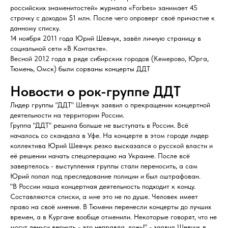
российских знаменитостей» журнала «Forbes» занимает 45
строчку с доходом $1 млн. После чего опроверг своё причастие к
данному списку.
14 ноября 2011 года Юрий Шевчук, завёл личную страницу в
социальной сети «В Контакте».
Весной 2012 года в ряде сибирских городов (Кемерово, Юрга,
Тюмень, Омск) были сорваны концерты ДДТ
Новости o рок-группе ДДТ
Лидер группы "ДДТ" Шевчук заявил о прекращении концертной
деятельности на территории России.
Группа "ДДТ" решила больше не выступать в России. Всё
началось со скандала в Уфе. На концерте в этом городе лидер
коллектива Юрий Шевчук резко высказался о русской власти и
её решении начать спецоперацию на Украине. После всё
завертелось - выступления группы стали переносить, а сам
Юрий попал под преследование полиции и был оштрафован.
"В России наша концертная деятельность подходит к концу.
Составляются списки, а мне это не по душе. Человек имеет
право на своё мнение. В Тюмени перенесли концерты до лучших
времен, а в Кургане вообще отменили. Некоторые говорят, что не
могут деньги вернуть - это неправда, ложь!" - заявил Шевчук в