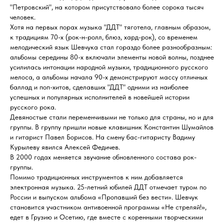
"Петровский", на котором присутствовало более сорока тысяч
человек.
Хотя на первых порах музыка "ДДТ" тяготела, главным образом,
к традициям 70-х (рок-н-ролл, блюз, хард-рок), со временем
мелодический язык Шевчука стал гораздо более разнообразным:
альбомы середины 80-х включали элементы новой волны, позднее
усилилась интонации народной музыки, традиционного русского
мелоса, а альбомы начала 90-х демонстрируют массу отличных
баллад и поп-хитов, сделавших "ДДТ" одними из наиболее
успешных и популярных исполнителей в новейшей истории
русского рока.
Девяностые стали переменчивыми не только для страны, но и для
группы. В группу пришли новые клавишник Константин Шумайлов
и гитарист Павел Борисов. На смену бас-гитаристу Вадиму
Курылеву явился Алексей Федичев.
В 2000 годах меняется звучание обновленного состава рок-
группы.
Помимо традиционных инструментов к ним добавляется
электронная музыка. 25-летний юбилей ДДТ отмечает туром по
России и выпуском альбома «Пропавший без вести». Шевчук
становится участником антивоенной программы «Не стреляй!»,
едет в Грузию и Осетию, где вместе с коренными творческими