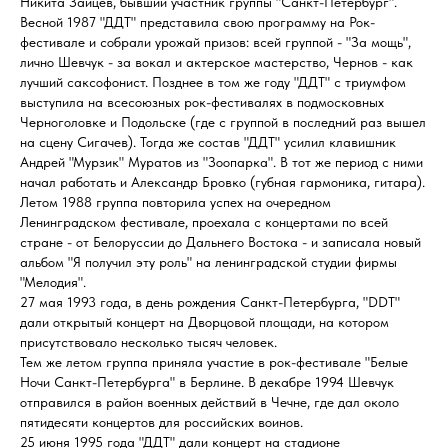
Никита Зайцев, бывший участник группы "Санкт-Петербург".
Весной 1987 "ДДТ" представила свою программу на Рок-
фестивале и собрали урожай призов: всей группой - "За мощь",
лично Шевчук - за вокал и актерское мастерство, Чернов - как
лучший саксофонист. Позднее в том же году "ДДТ" с триумфом
выступила на всесоюзных рок-фестивалях в подмосковных
Черноголовке и Подольске (где с группой в последний раз вышел
на сцену Сигачев). Тогда же состав "ДДТ" усилил клавишник
Андрей "Мурзик" Муратов из "Зоопарка". В тот же период с ними
начал работать и Александр Бровко (губная гармоника, гитара).
Летом 1988 группа повторила успех на очередном
Ленинградском фестивале, проехала с концертами по всей
стране - от Белоруссии до Дальнего Востока - и записала новый
альбом "Я получил эту роль" на ленинградской студии фирмы
"Мелодия".
27 мая 1993 года, в день рождения Санкт-Петербурга, "DDT"
дали открытый концерт на Дворцовой площади, на котором
присутствовало несколько тысяч человек.
Тем же летом группа приняла участие в рок-фестивале "Белые
Ночи Санкт-Петербурга" в Берлине. В декабре 1994 Шевчук
отправился в район военных действий в Чечне, где дал около
пятидесяти концертов для российских воинов.
25 июня 1995 года "ДДТ" дали концерт на стадионе