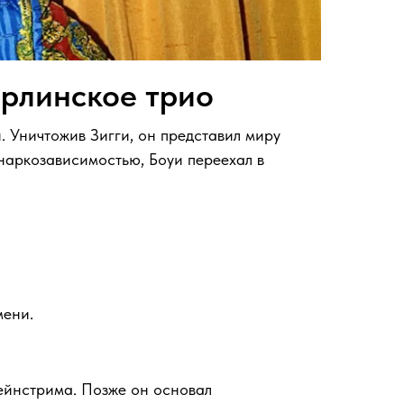
ерлинское трио
. Уничтожив Зигги, он представил миру
 наркозависимостью, Боуи переехал в
мени.
мейнстрима. Позже он основал