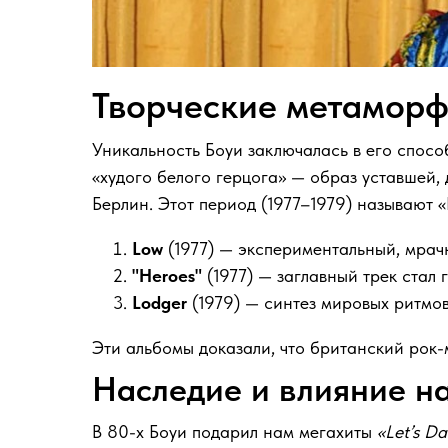
Творческие метаморф
Уникальность Боуи заключалась в его спосо
«худого белого герцога» — образ уставшей,
Берлин. Этот период (1977–1979) называют 
Low
(1977) — экспериментальный, мрач
"Heroes"
(1977) — заглавный трек стал
Lodger
(1979) — синтез мировых ритмов
Эти альбомы доказали, что британский рок-
Наследие и влияние на
В 80-х Боуи подарил нам мегахиты
«Let’s D