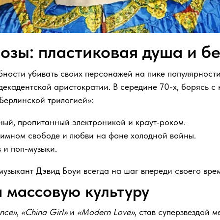
озы: пластиковая душа и б
бности убивать своих персонажей на пике популярности
 декадентской аристократии. В середине 70-х, борясь с
«Берлинской трилогией»:
ный, пропитанный электроникой и краут-роком.
 гимном свободе и любви на фоне холодной войны.
 и поп-музыки.
музыкант Дэвид Боуи всегда на шаг впереди своего вре
 массовую культуру
ance»
,
«China Girl»
и
«Modern Love»
, став суперзвездой 