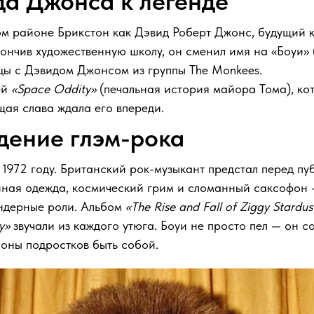
да Джонса к легенде
ом районе Брикстон как Дэвид Роберт Джонс, будущий к
кончив художественную школу, он сменил имя на «Боуи» 
ицы с Дэвидом Джонсом из группы The Monkees.
ей
«Space Oddity»
(печальная история майора Тома), ко
щая слава ждала его впереди.
дение глэм-рока
 1972 году. Британский рок-музыкант предстал перед п
нная одежда, космический грим и сломанный саксофон —
ендерные роли. Альбом
«The Rise and Fall of Ziggy Stardu
y»
звучали из каждого утюга. Боуи не просто пел — он с
ионы подростков быть собой.