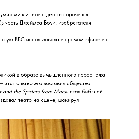
умир миллионов с детства проявлял
(в честь Джеймса Боуи, изобретателя
торую BBC использовала в прямом эфире во
убликой в образе вымышленного персонажа
 этот альтер эго заставил общество
st and the Spiders from Mars»
стал библией
оздавал театр на сцене, шокируя