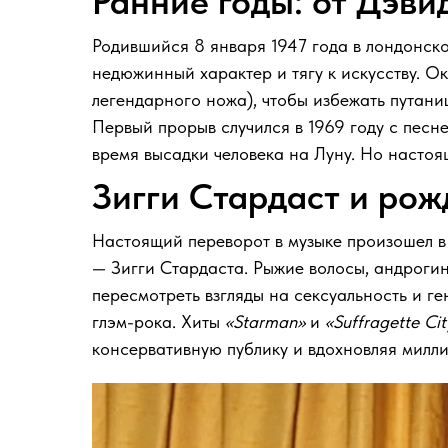
Ранние годы: от Дэви
Родившийся 8 января 1947 года в лондонск
недюжинный характер и тягу к искусству. О
легендарного ножа), чтобы избежать путан
Первый прорыв случился в 1969 году с песн
время высадки человека на Луну. Но настоя
Зигги Стардаст и рож
Настоящий переворот в музыке произошел в
— Зигги Стардаста. Рыжие волосы, андроги
пересмотреть взгляды на сексуальность и г
глэм-рока. Хиты
«Starman»
и
«Suffragette Cit
консервативную публику и вдохновляя милл