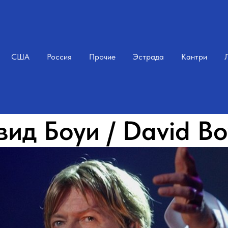
США
Россия
Прочие
Эстрада
Кантри
вид Боуи / David Bo