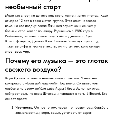
необычный старт
Мало кто знает, но до того как стать кантри-исполнителем, Коди
отыграл 12 лет в трэш-метал группе. Этот опыт навсегда
изменил его подачу: вокал Джинкса звучит мощнее, чем у
большинства коллег по жанру. Родившись в 1980 году в
Вайоминге, он впитал классику: Уэйлон Дженнигс, Крис
Кристофферсон, Джонни Кэш. Смешав блюзовую хрипотцу,
тяжелые рифы и честные тексты, он и стал тем, кого сегодня
знает весь мир.
Почему его музыка — это глоток
свежего воздуха?
Коди Джинкс остается независимым артистом. У него нет
контракта с «Большой машиной» Нэшвилла. Он выпускает
альбомы на своем лейбле
Late August Records
, но при этом
собирает залы по всем Штатам и попадает в топы Billboard. Его
секрет прост:
Честность.
Он поет о том, через что прошел сам: борьба с
зависимостями, вера, семья, усталость от дорог.