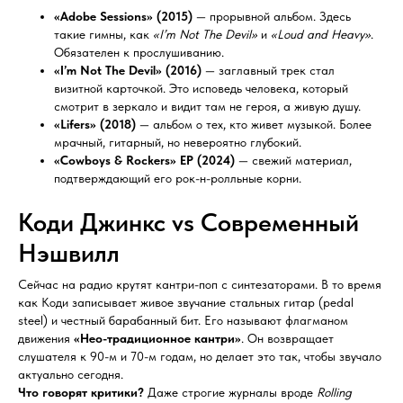
«Adobe Sessions» (2015)
— прорывной альбом. Здесь
такие гимны, как
«I’m Not The Devil»
и
«Loud and Heavy»
.
Обязателен к прослушиванию.
«I’m Not The Devil» (2016)
— заглавный трек стал
визитной карточкой. Это исповедь человека, который
смотрит в зеркало и видит там не героя, а живую душу.
«Lifers» (2018)
— альбом о тех, кто живет музыкой. Более
мрачный, гитарный, но невероятно глубокий.
«Cowboys & Rockers» EP (2024)
— свежий материал,
подтверждающий его рок-н-ролльные корни.
Коди Джинкс vs Современный
Нэшвилл
Сейчас на радио крутят кантри-поп с синтезаторами. В то время
как Коди записывает живое звучание стальных гитар (pedal
steel) и честный барабанный бит. Его называют флагманом
движения
«Нео-традиционное кантри»
. Он возвращает
слушателя к 90-м и 70-м годам, но делает это так, чтобы звучало
актуально сегодня.
Что говорят критики?
Даже строгие журналы вроде
Rolling