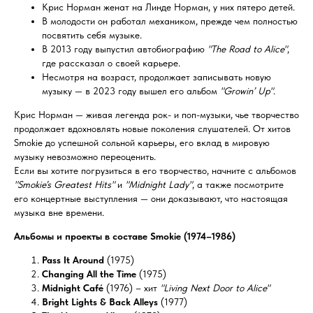
Крис Норман женат на Линде Норман, у них пятеро детей.
В молодости он работал механиком, прежде чем полностью
посвятить себя музыке.
В 2013 году выпустил автобиографию
"The Road to Alice"
,
где рассказал о своей карьере.
Несмотря на возраст, продолжает записывать новую
музыку — в 2023 году вышел его альбом
"Growin’ Up"
.
Крис Норман — живая легенда рок- и поп-музыки, чье творчество
продолжает вдохновлять новые поколения слушателей. От хитов
Smokie до успешной сольной карьеры, его вклад в мировую
музыку невозможно переоценить.
Если вы хотите погрузиться в его творчество, начните с альбомов
"Smokie’s Greatest Hits"
и
"Midnight Lady"
, а также посмотрите
его концертные выступления — они доказывают, что настоящая
музыка вне времени.
Альбомы и проекты в составе Smokie (1974–1986)
Pass It Around
(1975)
Changing All the Time
(1975)
Midnight Café
(1976) – хит
"Living Next Door to Alice"
Bright Lights & Back Alleys
(1977)