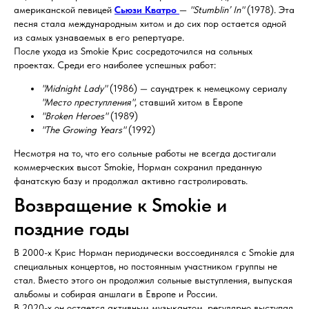
американской певицей
Сьюзи Кватро
—
"Stumblin’ In"
(1978). Эта
песня стала международным хитом и до сих пор остается одной
из самых узнаваемых в его репертуаре.
После ухода из Smokie Крис сосредоточился на сольных
проектах. Среди его наиболее успешных работ:
"Midnight Lady"
(1986) — саундтрек к немецкому сериалу
"Место преступления"
, ставший хитом в Европе
"Broken Heroes"
(1989)
"The Growing Years"
(1992)
Несмотря на то, что его сольные работы не всегда достигали
коммерческих высот Smokie, Норман сохранил преданную
фанатскую базу и продолжал активно гастролировать.
Возвращение к Smokie и
поздние годы
В 2000-х Крис Норман периодически воссоединялся с Smokie для
специальных концертов, но постоянным участником группы не
стал. Вместо этого он продолжил сольные выступления, выпуская
альбомы и собирая аншлаги в Европе и России.
В 2020-х он остается активным музыкантом, регулярно выступая