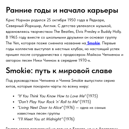
Ранние годы и начало карьеры
Крис Норман родился 25 октября 1950 года в Редкаре,
Северный Йоркшир, Англия. С детства увлекался музыкой,
вдохновляясь творчеством The Beatles, Elvis Presley и Buddy Holly.
В 1965 году вместе со школьными друзьями он основал группу
The Yen, которая позже сменила название на
Smokie
. Первые
годы коллектив выступал в местных клубах, но настоящий успех
пришел после сотрудничества с продюсером Майком Чепменом и
автором песен Ники Чинном в середине 1970-х.
Smokie: путь к мировой славе
Под руководством Чепмена и Чинна Smokie выпустили серию
хитов, которые покорили чарты по всему миру:
"If You Think You Know How to Love Me"
(1975)
"Don’t Play Your Rock ’n’ Roll to Me"
(1975)
"Living Next Door to Alice"
(1976) — одна из самых
известных песен группы
"I’ll Meet You at Midnight"
(1976)
Группа стала популярной не только в Европе, но и в Австралии,