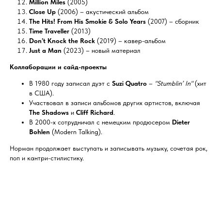
Million Miles
(2005)
Close Up
(2006) – акустический альбом
The Hits! From His Smokie & Solo Years
(2007) – сборник
Time Traveller
(2013)
Don’t Knock the Rock
(2019) – кавер-альбом
Just a Man
(2023) – новый материал
Коллаборации и сайд-проекты
В 1980 году записал дуэт с
Suzi Quatro
–
"Stumblin’ In"
(хит
в США).
Участвовал в записи альбомов других артистов, включая
The Shadows
и
Cliff Richard
.
В 2000-х сотрудничал с немецким продюсером
Dieter
Bohlen
(Modern Talking).
Норман продолжает выступать и записывать музыку, сочетая рок,
поп и кантри-стилистику.