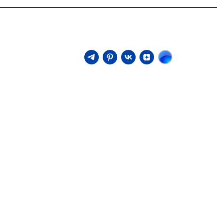
создавали каatchые, энергичные поп-рок
вами, что делало их идеальными для радио
 Их музыка сочетало в себе элементы рок-н-
тории.
сятилетие. Тем не менее, их песни остаются