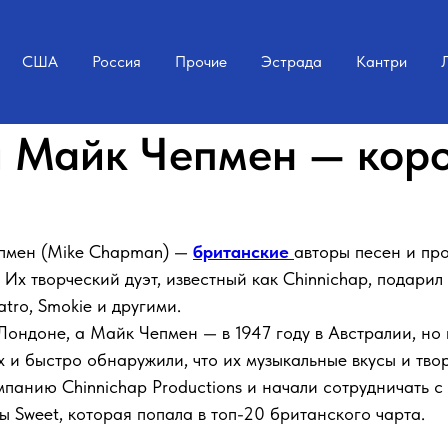
США
Россия
Прочие
Эстрада
Кантри
и Майк Чепмен — коро