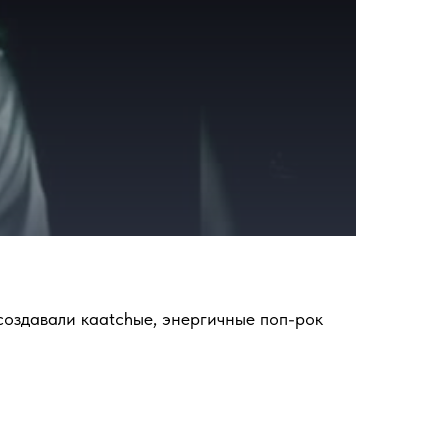
одюсеры, чьи работы стали основой поп- и
л миру десятки хитов, исполненных такими
о переехал в Великобританию в юном
орческие амбиции совпадают.
с лейблом RCA Records. Их первым крупным