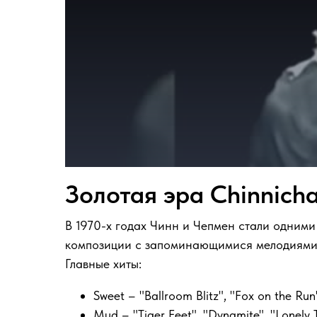
Н
ики Чинн (Nicky Chinn) и Майк Ч
рок-музыки 1970-х и 1980-х годов
группами, как Sweet, Mud, Suzi Qu
Ники Чинн родился в 1945 году в
возрасте. Они познакомились в конце 1960-
В 1970 году они основали продюсерскую ком
успехом стала песня "Funny Funny" для груп
Авторы песни «Living Next Door