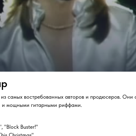
епмен (Mike Chapman) —
британские
авторы песен и пр
. Их творческий дуэт, известный как Chinnichap, подари
atro, Smokie и другими.
 Лондоне, а Майк Чепмен — в 1947 году в Австралии, н
х и быстро обнаружили, что их музыкальные вкусы и тв
панию Chinnichap Productions и начали сотрудничать 
пы Sweet, которая попала в топ-20 британского чарта.
 to Alice» — Ники Чинн и Майк Чепмен