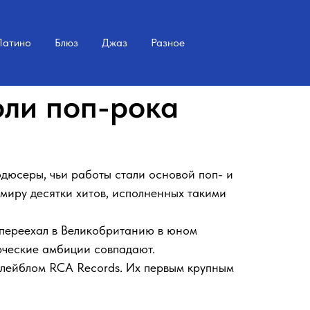
Латино
Блюз
Джаз
Разное
ли поп-рока