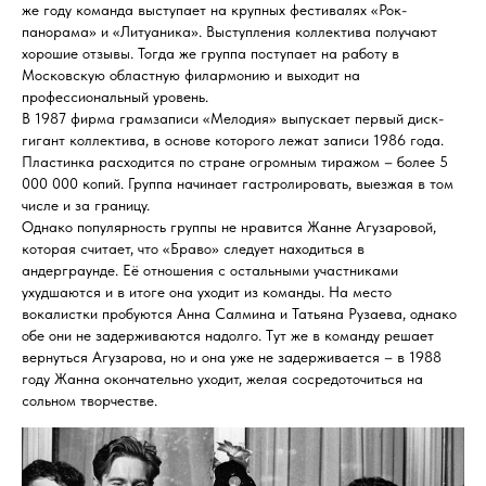
же году команда выступает на крупных фестивалях «Рок-
панорама» и «Литуаника». Выступления коллектива получают
хорошие отзывы. Тогда же группа поступает на работу в
Московскую областную филармонию и выходит на
профессиональный уровень.
В 1987 фирма грамзаписи «Мелодия» выпускает первый диск-
гигант коллектива, в основе которого лежат записи 1986 года.
Пластинка расходится по стране огромным тиражом – более 5
000 000 копий. Группа начинает гастролировать, выезжая в том
числе и за границу.
Однако популярность группы не нравится Жанне Агузаровой,
которая считает, что «Браво» следует находиться в
андерграунде. Её отношения с остальными участниками
ухудшаются и в итоге она уходит из команды. На место
вокалистки пробуются Анна Салмина и Татьяна Рузаева, однако
обе они не задерживаются надолго. Тут же в команду решает
вернуться Агузарова, но и она уже не задерживается – в 1988
году Жанна окончательно уходит, желая сосредоточиться на
сольном творчестве.