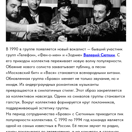
В 1990 в группе появляется новый вокалист — бывший участник
групп «Телефон», «Фен-о-мен» и «Зодчие»
Валерий Сюткин
. С
его приходом коллектив переживает новую волну популярности.
Обаяние нового солиста захватывает публику, а песни
«Московский бит» и «Вася» становятся всенародными хитами.
Обновленная группа «Браво» меняет не только звучание, но и
имидж. Из андерграундных романтиков музыканты
превращаются в симпатичных стиляг. Этот образ закрепляется
за коллективом навсегда. Одним из символов группы становится
галстук. Вокруг коллектива формируется круг поклонников,
поддерживающий эстетику группы.
На период сотрудничества «Браво» с Сюткиным приходится пик
популярности коллектива. С 1990 по 1994 год команда является
одной из самых известных в России. Её песни звучат по радио,
клипы показывают по телевидению, а на концерты в столицах