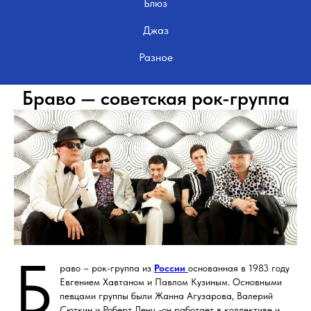
Блюз
Джаз
Разное
Браво — советская рок-группа
Б
раво – рок-группа из
России
основанная в 1983 году
Евгением Хавтаном и Павлом Кузиным. Основными
певцами группы были Жанна Агузарова, Валерий
Сюткин и Роберт Ленц -он работает в коллективе и