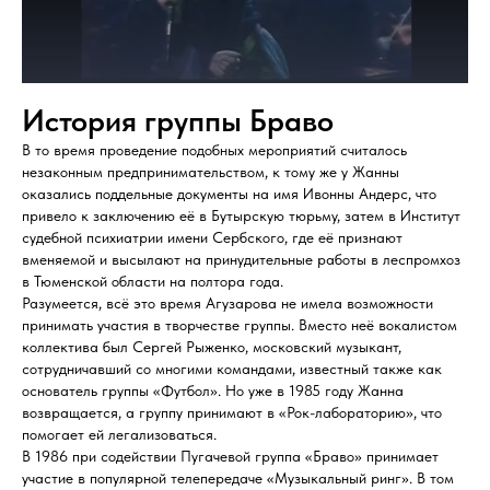
История группы Браво
В то время проведение подобных мероприятий считалось
незаконным предпринимательством, к тому же у Жанны
оказались поддельные документы на имя Ивонны Андерс, что
привело к заключению её в Бутырскую тюрьму, затем в Институт
судебной психиатрии имени Сербского, где её признают
вменяемой и высылают на принудительные работы в леспромхоз
в Тюменской области на полтора года.
Разумеется, всё это время Агузарова не имела возможности
принимать участия в творчестве группы. Вместо неё вокалистом
коллектива был Сергей Рыженко, московский музыкант,
сотрудничавший со многими командами, известный также как
основатель группы «Футбол». Но уже в 1985 году Жанна
возвращается, а группу принимают в «Рок-лабораторию», что
помогает ей легализоваться.
В 1986 при содействии Пугачевой группа «Браво» принимает
участие в популярной телепередаче «Музыкальный ринг». В том