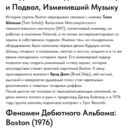
и Подвал, Изменивший Музыку
История группы Boston неразрывно связана с именем
Тома
Шольца
(Tom Scholz). Выпускник Массачусетского
технологического института (MIT), талантливый инженер, он
работал в компании Polaroid, а по ночам экспериментировал со
звуком в собственном подвале. Именно там, на самодельном
оборудовании, были записаны первые демки будущих хитов.
Шольц, гитарист и клавишник, мечтал о чистом, мощном и в то же
время мелодичном гитарном звуке. Его инженерный подход
позволил ему создать уникальный «стену звука», которая
впоследствии станет визитной карточкой Boston. К нему
присоединился вокалист
Брэд Делп
(Brad Delp), чей чистый,
высокий и невероятно душевный голос стал идеальным
дополнением к тяжелым гитарным риффам.
После долгих лет отказов от звукозаписывающих компаний, их
демо-записи попали в руки к продюсеру Джону Бойлану, и в 1976
году группа наконец подписала контракт с Epic Records.
Феномен Дебютного Альбома:
Boston (1976)