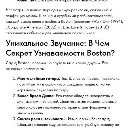
«Amanda»
, ставший их второй визитной карточкой.
Несмотря на долгие периоды между релизами, связанные с
перфекционизмом Шольца и судебными разбирательствами,
каждый выход нового альбома Boston (включая «Walk On» (1994),
«Corporate America» (2002) и «Life, Love & Hope» (2013))
становился событием для миллионов поклонников.
Уникальное Звучание: В Чем
Секрет Узнаваемости Boston?
Саунд Boston невозможно спутать ни с каким другим. Его
основные компоненты:
Многослойные гитары:
Том Шольц записывал несколько
партий ритм- и соло-гитар, создавая мощную, но не
«грязную» звуковую палитру.
Вокал Брэда Делпа:
Его голос обладал невероятным
диапазоном и теплотой. Делп часто записывал сложные
многоголосые гармонии, которые стали фирменным
знаком группы.
Синтез рока и технологий:
Инженерный бэкграунд
Шольца позволил ему использовать студийную технику не