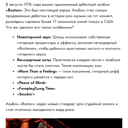
В августе 1976 года вышел одноименный дебютный альбом
«Boston»
. Это был настоящий взрыв. Альбом стал самым
продаваемым дебютом в истории рок-музыки на тот момент,
разойдясь тиражом более 17 миллионов копий только в США.
Что же сделало его таким особенным?
Новаторский звук:
Шольц использовал собственные
гитарные процессоры и эффекты, включая легендарный
«Rockman», чтобы добиться кристально чистого и плотного
гитарного звука.
Бессмертные хиты:
Практически каждая песня с альбома
могла бы стать синглом. Такие композиции, как:
«More Than a Feeling»
— гимн поколения, гитарный рифф
которого узнается с первых нот.
«Peace of Mind»
«Foreplay/Long Time»
«Smokin'»
Альбом «Boston» задал новый стандарт для студийной записи и
стал эталоном мелодичного хард-рока.