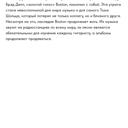
Брэд Делп, «золотой голос» Boston, покончил с собой. Эта утрата
стала невосполнимой для мира музыки и для самого Тома
Шольца, который потерял не только коллегу, но и близкого друга.
Несмотря на это, наследие Boston продолжает жить. Их музыка
звучит на радиостанциях по всему миру, их песни являются
обязательными для изучения каждому гитаристу, а альбомы
продолжают продаваться.
Интересные Факты о Boston
Том Шольц является заядлым веганом и активистом за
права животных.
Легендарный гитарный рифф «More Than a Feeling» был
написан Шольцем еще в 1969 году.
Из-за своего перфекционизма Шольц мог годами работать
над одним альбомом, перезаписывая партии десятки раз.
Обложка дебютного альбома, изображающая космические
корабли в виде гитар, стала одной из самых узнаваемых в
истории рока.
Boston — это не просто группа. Это феномен, рожденный на
стыке гениальности, упорства и технологий. От подвала в
Массачусетсе до вершин мировых чартов — их путь доказал, что
настоящая музыка, созданная с душой и страстью, способна