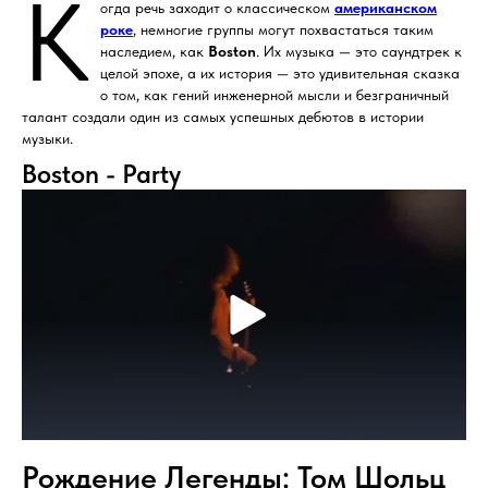
К
огда речь заходит о классическом
американском
роке
, немногие группы могут похвастаться таким
наследием, как
Boston
. Их музыка — это саундтрек к
целой эпохе, а их история — это удивительная сказка
о том, как гений инженерной мысли и безграничный
талант создали один из самых успешных дебютов в истории
музыки.
Boston - Party
Рождение Легенды: Том Шольц