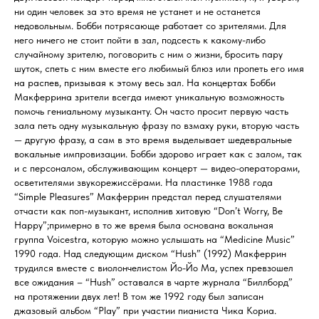
ни один человек за это время не устанет и не останется
недовольным. Бобби потрясающе работает со зрителями. Для
него ничего не стоит пойти в зал, подсесть к какому-либо
случайному зрителю, поговорить с ним о жизни, бросить пару
шуток, спеть с ним вместе его любимый блюз или пропеть его имя
на распев, призывая к этому весь зал. На концертах Бобби
Макферрина зрители всегда имеют уникальную возможность
помочь гениальному музыканту. Он часто просит первую часть
зала петь одну музыкальную фразу по взмаху руки, вторую часть
— другую фразу, а сам в это время выделывает шедевральные
вокальные импровизации. Бобби здорово играет как с залом, так
и с персоналом, обслуживающим концерт — видео-операторами,
осветителями звукорежиссёрами. На пластинке 1988 года
“Simple Pleasures” Макферрин предстал перед слушателями
отчасти как поп-музыкант, исполнив хитовую “Don’t Worry, Be
Happy”;примерно в то же время была основана вокальная
группа Voicestra, которую можно услышать на “Medicine Music”
1990 года. Над следующим диском “Hush” (1992) Макферрин
трудился вместе с виолончелистом Йо-Йо Ма, успех превзошел
все ожидания – “Hush” оставался в чарте журнала “Биллборд”
на протяжении двух лет! В том же 1992 году был записан
джазовый альбом “Play” при участии пианиста Чика Кориа.