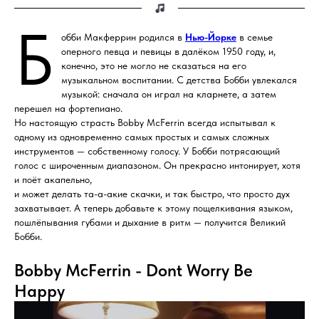
Б
обби Макферрин родился в
Нью-Йорке
в семье
оперного певца и певицы в далёком 1950 году, и,
конечно, это не могло не сказаться на его
музыкальном воспитании. С детства Бобби увлекался
музыкой: сначала он играл на кларнете, а затем
перешел на фортепиано.
Но настоящую страсть Bobby McFerrin всегда испытывал к
одному из одновременно самых простых и самых сложных
инструментов — собственному голосу. У Бобби потрясающий
голос с широченным диапазоном. Он прекрасно интонирует, хотя
и поёт акапельно,
и может делать та-а-акие скачки, и так быстро, что просто дух
захватывает. А теперь добавьте к этому пощелкивания языком,
пошлёпывания губами и дыхание в ритм — получится Великий
Бобби.
Bobby McFerrin - Dont Worry Be
Happy