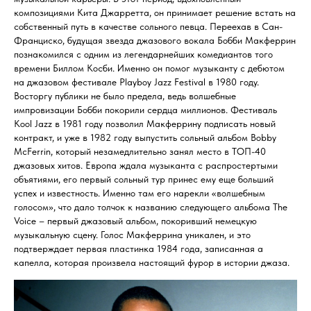
композициями Кита Джарретта, он принимает решение встать на
собственный путь в качестве сольного певца. Переехав в Сан-
Франциско, будущая звезда джазового вокала Бобби Макферрин
познакомился с одним из легендарнейших комедиантов того
времени Биллом Косби. Именно он помог музыканту с дебютом
на джазовом фестивале Playboy Jazz Festival в 1980 году.
Восторгу публики не было предела, ведь волшебные
импровизации Бобби покорили сердца миллионов. Фестиваль
Kool Jazz в 1981 году позволил Макферрину подписать новый
контракт, и уже в 1982 году выпустить сольный альбом Bobby
McFerrin, который незамедлительно занял место в ТОП-40
джазовых хитов. Европа ждала музыканта с распростертыми
объятиями, его первый сольный тур принес ему еще больший
успех и известность. Именно там его нарекли «волшебным
голосом», что дало толчок к названию следующего альбома The
Voice – первый джазовый альбом, покоривший немецкую
музыкальную сцену. Голос Макферрина уникален, и это
подтверждает первая пластинка 1984 года, записанная а
капелла, которая произвела настоящий фурор в истории джаза.