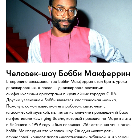
Человек-шоу Бобби Макферрин
В середине восьмидесятых Бобби Макферрин стал брать уроки
дирижирования, а после — дирижировал ведущими
симфоническими оркестрами в крупнейших городах США.
Другим увлечением Бобби является классическая музыка.
Пожалуй, самой известной его работой, связанной с
классической музыкой, является исполнение произведений Баха
на фестивале «Swinging Bach», который проходил на Марктплатц
в Лейпциге в 1999 году и был посвящен 250-летию кончины Баха.
Бобби Макферрин это человек шоу. Он один может дать
двухчасовой концерт перед многотысячной публикой, и, я уверен,