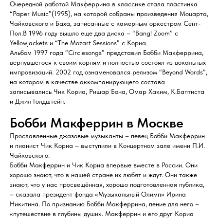
Очередной работой Макферрина в классике стала пластинка
“Paper Music”(1995), на которой собраны произведения Моцарта,
Чайковского и Баха, записанные с камерным оркестром Сент-
Пол.В 1996 году вышло еще два диска – “Bang! Zoom” с
Yellowjackets и “The Mozart Sessions” с Кориа.
Альбом 1997 года “Circlesongs” представил Бобби Макферрина,
вернувшегося к своим корням и полностью состоял из вокальных
импровизаций. 2002 год ознаменовался релизом “Beyond Words”,
на котором в качестве аккомпанирующего состава
записывались Чик Кориа, Ришар Бона, Омар Хаким, К.Баптиста
и Джил Голдштейн.
Бобби Макферрин в Москве
Прославленные джазовые музыканты – певец Бобби Макферрин
и пианист Чик Кориа – выступили в Концертном зале имени П.И.
Чайковского.
Бобби Макферрин и Чик Кориа впервые вместе в России. Они
хорошо знают, что в нашей стране их любят и ждут. Они также
знают, что у нас просвещённая, хорошо подготовленная публика,
– сказала президент фонда «Музыкальный Олимп» Ирина
Никитина. По признанию Бобби Макферрина, пение для него –
«путешествие в глубины души». Макферрин и его друг Кориа