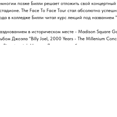
Немногим позже Билли решает отложить свой концертный
стадионе. The Face To Face Tour стал абсолютно успешн
а в колледже Билли читал курс лекций под названием "An 
разднованием в историческом месте - Madison Square 
бом Джоэла "Billy Joel, 2000 Years - The Millenium Conc
hson Bicentennial. Мистер Джоэл также был удостоен нагр
х альбома. Fantasies и Delusions, его долгожданный ал
и в альбом The Essential Billy Joel.
 альбомы