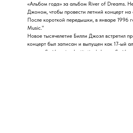
«Альбом года» за альбом River of Dreams. 
Джоном, чтобы провести летний концерт на 
После короткой передышки, в январе 1996 год
Music."
Новое тысячелетие Билли Джоэл встретил п
концерт был записан и выпущен как 17-ый аль
медаль Smithsonian Institution's James Smit
колледжа в мае 2000-го года.
В 2001 году Билли также выпускает два новы
октября наряду с 36-ю треками, объединенным
Billy Joel - Студийные
1971 — Cold Spring Harbor
1973 — Piano Man
1974 — Streetlife Serenade
1976 — Turnstiles