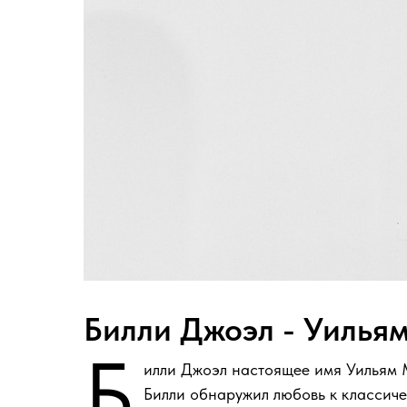
Билли Джоэл - Уилья
Б
илли Джоэл настоящее имя Уильям 
Билли обнаружил любовь к классичес