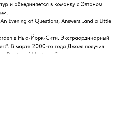
 тур и объединяется в команду с Элтоном
ым.
Evening of Questions, Answers...and a Little
Garden в Нью-Йорк-Сити. Экстраординарный
ert''. В марте 2000-го года Джоэл получил
ады Doctor of Music от Саутгэмптонского
ьбом соло на фортепиано, был выпущен 2-го