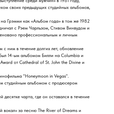
ыступление среди мужчин» в 1981 году,
ехом своих предыдущих студийных альбомов,
на Грэмми как «Альбом года» в том же 1982
удничал с Рэем Чарльзом, Стивом Винвудом и
наменовано профессиональным и личным
м с ним в течение долгих лет, обновление
 был 14-ым альбомом Билли на Columbia и
ard от Cathedral of St. John the Divine и
я кинофильма "Honeymoon in Vegas".
вым студийным альбомом с продюсером
 десятке чарта, где он оставался в течение
 вокал» за песню The River of Dreams и