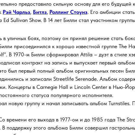
епьяно предоставило сильную основу для его будущей 
ак
Рэй Чарльз
,
Битлз
,
Роллинг Стоунз
. Его амбиции стат
Ed Sullivan Show. В 14 лет Билли стал участником групп
ь в уличных боях, поэтому он принял решение стать бок
Билли присоединился к хорошо известной группе The Has
olf". В 1970-м Билли сформировал Attila – дуэт в стиле
одписал контракт на запись и выпускает первый альбом 
это был первый полный альбом оригинальных песен Бил
инились и записали Streetlife Serenade. Альбом содерж
и. Концерты в Carnegie Hall и Lincoln Center в Нью-Йо
 постоянного статуса популярного исполнителя.
ал новую группу и начал записывать альбом Turnstiles. 
Со времени его выхода в 1977-ом и до 1985 года The S
. В поддержку этого альбома Билли совершил гастроль