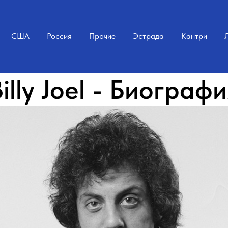
США
Россия
Прочие
Эстрада
Кантри
illy Joel - Биограф