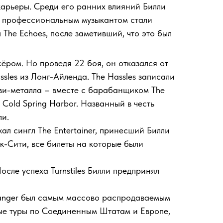
карьеры. Среди его ранних влияний Билли
ь профессиональным музыкантом стали
ы The Echoes, после заметивший, что это был
сёром. Но проведя 22 боя, он отказался от
sles из Лонг-Айленда. The Hassles записали
 хэви-металла – вместе с барабанщиком The
Cold Spring Harbor. Названный в честь
ли.
ал сингл The Entertainer, принесший Билли
рк-Сити, все билеты на которые были
После успеха Turnstiles Билли предпринял
tranger был самым массово распродаваемым
ные туры по Соединенным Штатам и Европе,