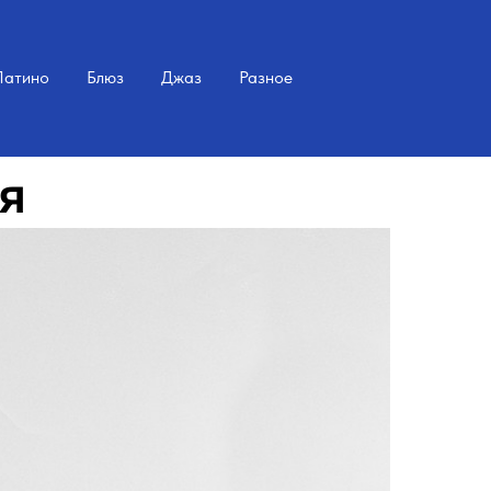
Латино
Блюз
Джаз
Разное
ия