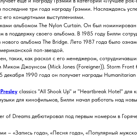
лучает еще и награду Грэмми в категории «Лучшее рок-в
а последние три года награду Грэмми. Наслаждаясь усп
м с его концертными выступлениями.
ками альбомом The Nylon Curtain. Он был номинирован 
ом в поддержку своего альбома. В 1985 году Билли сотр
из нового альбома The Bridge. Лето 1987 года было оз
американской поп-звездой.
ен, таких, как раскол с его менеджером, сотрудничавши
 Миком Джоунсом (Mick Jones (Foreigner)). Storm Front
 декабря 1990 года он получает награды Humanitarian Aw
 Presley
classics "All Shook Up" и "Heartbreak Hotel" дл
музыки для кинофильмов, Билли начал работать над но
er of Dreams дебютировал под первым номером в Горячей
ми – «Запись года», «Песня года», «Популярный мужской