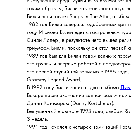
выступление среди мужчин». Glass Houses по
таким образом, Билли завоеовывает пятую з
Билли записывает Songs In The Attic, альбо
1982 год Билли завершил одобренным крити
году. И снова Билли едет с гастрольным тур
Синди Лопер , в результате чего вышел рел
триумфом Билли, поскольку он стал первой 
1989 год был для Билли годом великих перем
его группы и впервые работой с продюсером
его первой студийной записью с 1986 года. 5
Grammy Legend Award.
В 1992 году Билли записал два альбома
Elvis
Вскоре после окончания записи различной 
Дэнни Котчмаром (Danny Kortchmar).
Выпущенный в августе 1993 года, альбом Riv
3 недель.
1994 год начался с четырех номинаций Грэм