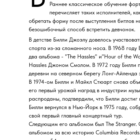
Раннее классическое обучение форт
перечисляет таких исполнителей, к
обретать форму после выступления битлов на 
безошибочный способ встретить девчонок.
В детстве Билли Джоэлу довелось участвоват
спорта из-за сломанного носа. В 1968 году 
два альбома - "The Hassles" и"Hour of the W
Hassles Джоном Смолом. В 1972 году Билли п
деревни на северном берегу Лонг-Айленда 
В 1974-ом Билли и Майкл Стюарт снова объед
его первый урожай наград в индустрии музык
распроданы, подтвердили, что Билли достиг
Билли вернулся в Нью-Йорк в 1975 году, собр
свой первый главный концертный тур.
Следующим его альбомом был The Stranger. 
альбомом за всю историю Columbia Records