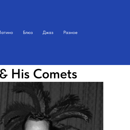
Латино
Блюз
Джаз
Разное
 & His Comets