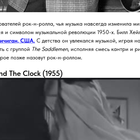
нователей рок-н-ролла, чья музыка навсегда изменила ми
 и символом музыкальной революции 1950-х. Билл Хейли 
ичиган, США.
С детства он увлекался музыкой, играя н
ть с группой
The Saddlemen
, исполняя смесь кантри и р
рое позже назовут рок-н-роллом.
nd The Clock (1955)