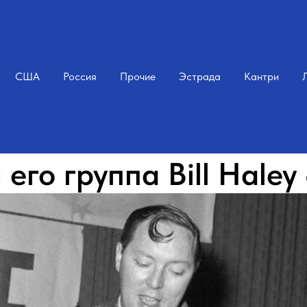
США
Россия
Прочие
Эстрада
Кантри
 его группа Bill Haley