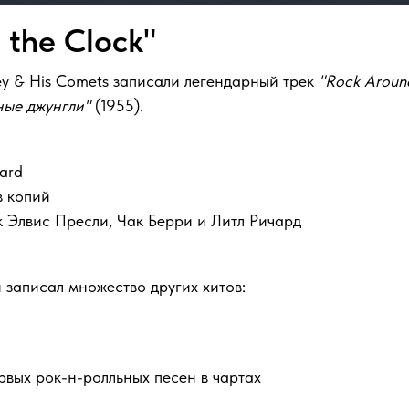
 the Clock"
aley & His Comets записали легендарный трек
"Rock Aroun
ые джунгли"
(1955).
ard
в копий
к Элвис Пресли, Чак Берри и Литл Ричард
и записал множество других хитов:
рвых рок-н-ролльных песен в чартах