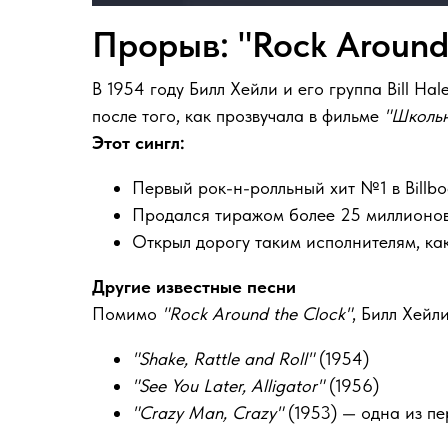
Прорыв: "Rock Around
В 1954 году Билл Хейли и его группа Bill H
после того, как прозвучала в фильме
"Школьн
Этот сингл:
Первый рок-н-ролльный хит №1 в Billbo
Продался тиражом более 25 миллионо
Открыл дорогу таким исполнителям, ка
Другие известные песни
Помимо
"Rock Around the Clock"
, Билл Хейл
"Shake, Rattle and Roll"
(1954)
"See You Later, Alligator"
(1956)
"Crazy Man, Crazy"
(1953) — одна из пе