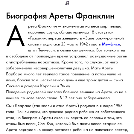
Биография Ареты Франклин
А
рета Франклин — знаменитая на весь мир певица,
королева соула, обладательница 18 статуэток
«Грэмми», первая женщина в «Зале рок-н-ролльной
славы» родилась 25 марта 1942 года в
Мемфисе
,
штат Теннесси, в семье священника. Вот только отец
в свободное от проповедей время устраивал разнузданные оргии
с употреблением наркотиков. Кроме того, по слухам, от него
забеременела несовершеннолетняя девушка. Мать Ареты
Барбара много лет терпела такое поведение, а потом ушла из
дома, бросив там шестилетнюю дочь и еще троих детей — сына
Сесила и дочерей Кэролин и Эмму.
Поведение родителей оказало большое влияние на Арету, но не в
лучшем смысле этого слова. В 12 лет она забеременела.
Сын Кларанс (так звали и отца Ареты) родился в январе 1955
года. Пошли слухи, что девочка родила ребенка от собственного
отца, но биографы Ареты склонны верить ее словам о том, что
отцом был певец Сэм Кук, который был почти вдвое старше ее.
Арета вернулась в школу, оставляя ребенка на попечение сестер,