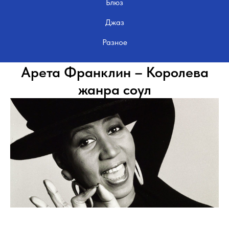
Блюз
Джаз
Разное
Арета Франклин – Королева
жанра соул