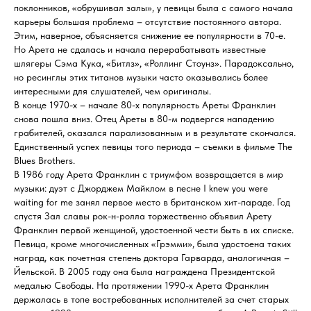
поклонников, «обрушивал залы», у певицы была с самого начала
карьеры большая проблема – отсутствие постоянного автора.
Этим, наверное, объясняется снижение ее популярности в 70-е.
Но Арета не сдалась и начала перерабатывать известные
шлягеры Сэма Кука, «Битлз», «Роллинг Стоунз». Парадоксально,
но ресинглы этих титанов музыки часто оказывались более
интересными для слушателей, чем оригиналы.
В конце 1970-х – начале 80-х популярность Ареты Франклин
снова пошла вниз. Отец Ареты в 80-м подвергся нападению
грабителей, оказался парализованным и в результате скончался.
Единственный успех певицы того периода – съемки в фильме The
Blues Brothers.
В 1986 году Арета Франклин с триумфом возвращается в мир
музыки: дуэт с Джорджем Майклом в песне I knew you were
waiting for me занял первое место в британском хит-параде. Год
спустя Зал славы рок-н-ролла торжественно объявил Арету
Франклин первой женщиной, удостоенной чести быть в их списке.
Певица, кроме многочисленных «Грэмми», была удостоена таких
наград, как почетная степень доктора Гарварда, аналогичная –
Йельской. В 2005 году она была награждена Президентской
медалью Свободы. На протяжении 1990-х Арета Франклин
держалась в топе востребованных исполнителей за счет старых