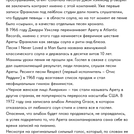
ее заключить контракт именно с этой компанией. Уже первые
записи Франклин под лейблом студии дали понять слушателям,
что будущее певицы – в области соула, но на тот момент ее пение
было «сырым», а качество отдельных песен хромало.
В 1966 году Джерри Уэкслер переманивает Арету в Atlantic
Records, именно с этого года начинается фееричное шествие
Ареты Франклин как звезды соула и ритм-энд-блюза.
Песня I Never Loved a Man была названа жемчужиной
классического соула и держалась в десятке хитов 10 лет.
Мамины уроки пения не прошли зря. Госпел в связке с соулом
дал ошеломляющий результат, люди плакали, слушая песни
Ареты. Ресингл песни Respect (первый исполнитель – Отис
Реддинг) в 1968 году возглавил список продаж и стал
неофициальным гимном феминисток.
«Черное женское лицо Америки» – так стали называть Арету в
других странах, ее популярность переросла масштабы США. В
1972 году она записала альбом Amazing Grace, в котором
отказалась от любимого соул-стиля и спела все в госпел.
Опасения, что альбом будет плохо продаваться, не оправдались,
а успех подкрепило то, что Арета аккомпанировала сама себе во
время записей на пианино.
Несмотря на оригинальный сильный голос, который, по словам ее