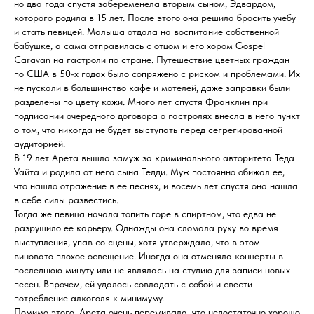
но два года спустя забеременела вторым сыном, Эдвардом,
которого родила в 15 лет. После этого она решила бросить учебу
и стать певицей. Малыша отдала на воспитание собственной
бабушке, а сама отправилась с отцом и его хором Gospel
Caravan на гастроли по стране. Путешествие цветных граждан
по США в 50-х годах было сопряжено с риском и проблемами. Их
не пускали в большинство кафе и мотелей, даже заправки были
разделены по цвету кожи. Много лет спустя Франклин при
подписании очередного договора о гастролях внесла в него пункт
о том, что никогда не будет выступать перед сегрегированной
аудиторией.
В 19 лет Арета вышла замуж за криминального авторитета Теда
Уайта и родила от него сына Тедди. Муж постоянно обижал ее,
что нашло отражение в ее песнях, и восемь лет спустя она нашла
в себе силы развестись.
Тогда же певица начала топить горе в спиртном, что едва не
разрушило ее карьеру. Однажды она сломала руку во время
выступления, упав со сцены, хотя утверждала, что в этом
виновато плохое освещение. Иногда она отменяла концерты в
последнюю минуту или не являлась на студию для записи новых
песен. Впрочем, ей удалось совладать с собой и свести
потребление алкоголя к минимуму.
Помимо этого, Арета очень переживала, что недостаточно хорошо