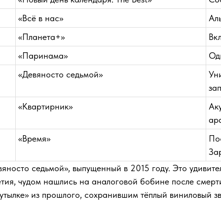
«Всё в нас»
Ал
«Планета+»
Вк
«Паринама»
Од
«Девяносто седьмой»
Ун
за
«Квартирник»
Ак
ар
«Время»
По
За
носто седьмой», выпущенный в 2015 году. Это удивител
етия, чудом нашлись на аналоговой бобине после смер
тылке» из прошлого, сохранившим тёплый виниловый зву