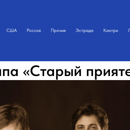
США
Россия
Прочие
Эстрада
Кантри
ппа «Старый прият