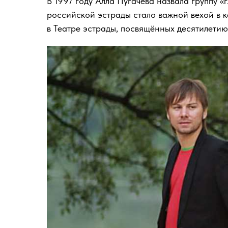
В 1997 году Алла Пугачёва назвала группу 
российской эстрады стало важной вехой в к
в Театре эстрады, посвящённых десятилетию