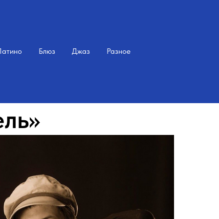
Латино
Блюз
Джаз
Разное
ель»