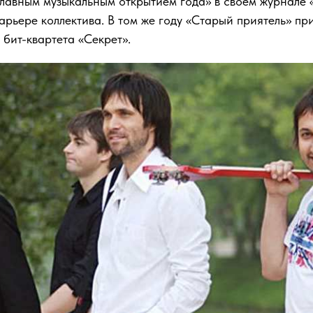
«главным музыкальным открытием года» в своём журнале
арьере коллектива. В том же году «Старый приятель» пр
 бит-квартета «Секрет».