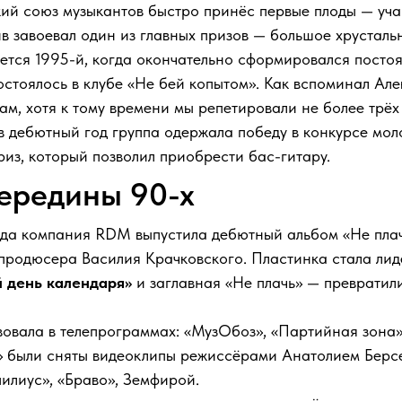
ий союз музыкантов быстро принёс первые плоды — уча
ив завоевал один из главных призов — большое хрусталь
тся 1995-й, когда окончательно сформировался постоя
остоялось в клубе «Не бей копытом». Как вспоминал Ал
ам, хотя к тому времени мы репетировали не более трёх 
 в дебютный год группа одержала победу в конкурсе мо
из, который позволил приобрести бас-гитару.
середины 90-х
гда компания RDM выпустила дебютный альбом «Не плач
продюсера Василия Крачковского. Пластинка стала лид
 день календаря»
и заглавная «Не плачь» — превратил
вовала в телепрограммах: «МузОбоз», «Партийная зона»
!» были сняты видеоклипы режиссёрами Анатолием Берс
илиус», «Браво», Земфирой.