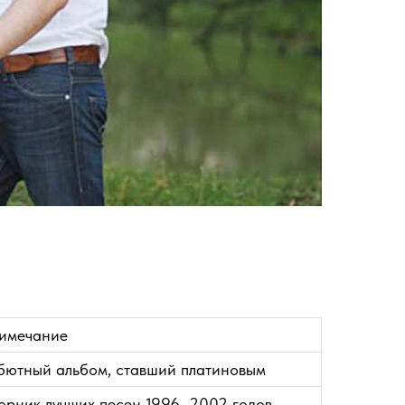
имечание
бютный альбом, ставший платиновым
орник лучших песен 1996–2002 годов