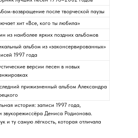
ьбом-возвращение после творческой паузы
лючает хит «Все, кого ты любила»
ин из наиболее ярких поздних альбомов
икальный альбом из «законсервированных»
писей 1997 года
устические версии песен в новых
анжировках
следний прижизненный альбом Александра
рецкого
ьная история: записи 1997 года,
ти звукорежиссёра Дениса Родионова.
к и ту самую лёгкость, которая отличала