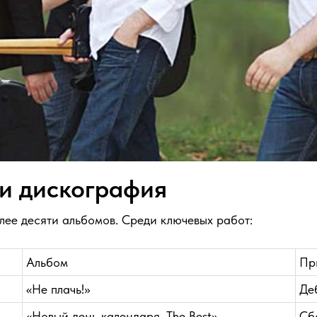
 и дискография
лее десяти альбомов. Среди ключевых работ:
Альбом
Пр
«Не плачь!»
Де
«Новый день календаря. The Best»
Сб