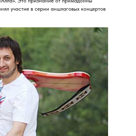
 «Алла». Это признание от примадонны
инял участие в серии аншлаговых концертов