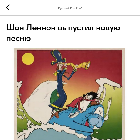
Русский Рок Клуб
Шон Леннон выпустил новую
песню