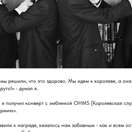
 мы решили, что это здорово. Мы идем к королеве, а он
руто!» - думал я.
 я получил конверт с эмблемой OHMS (Королевская служ
армию».
тавили к награде, казалось нам забавным - как и всем о