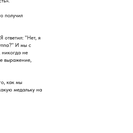
ть».
то получил
Я ответил: "Нет, я
уппа?" И мы с
к никогда не
ое выражение,
о, как мы
какую медальку на