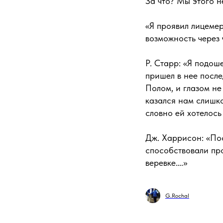
За что? Мы этого н
«Я проявил лицемери
возможность через 
Р. Старр: «Я подоше
пришел в нее после
Полом, и глазом не
казался нам слишко
словно ей хотелось
Дж. Харрисон: «Пос
способствовали про
веревке….»
G.Rochal