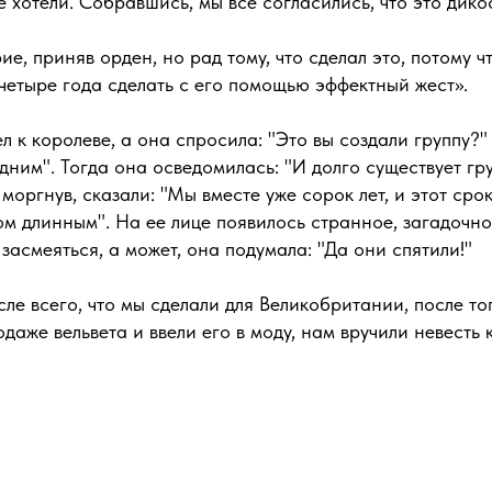
е хотели. Собравшись, мы все согласились, что это дикос
е, приняв орден, но рад тому, что сделал это, потому ч
четыре года сделать с его помощью эффектный жест».
л к королеве, а она спросила: "Это вы создали группу?" 
дним". Тогда она осведомилась: "И долго существует гр
 моргнув, сказали: "Мы вместе уже сорок лет, и этот сро
м длинным". На ее лице появилось странное, загадочн
 засмеяться, а может, она подумала: "Да они спятили!"
ле всего, что мы сделали для Великобритании, после тог
даже вельвета и ввели его в моду, нам вручили невесть 