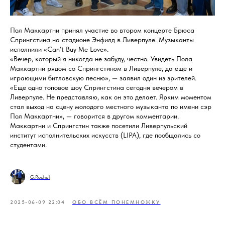
Пол Маккартни принял участие во втором концерте Брюса
Спрингстина на стадионе Энфилд в Ливерпуле. Музыканты
исполнили «Can’t Buy Me Love».
«Вечер, который я никогда не забуду, честно. Увидеть Пола
Маккартни рядом со Спрингстином в Ливерпуле, да еще и
играющими битловскую песню», — заявил один из зрителей.
«Еще одно топовое шоу Спрингстина сегодня вечером в
Ливерпуле. Не представляю, как он это делает. Ярким моментом
стал выход на сцену молодого местного музыканта по имени сэр
Пол Маккартни», — говорится в другом комментарии.
Маккартни и Спрингстин также посетили Ливерпульский
институт исполнительских искусств (LIPA), где пообщались со
студентами.
G.Rochal
2025-06-09 22:04
ОБО ВСЁМ ПОНЕМНОЖКУ