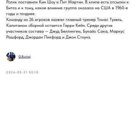
Ролик поставили Кин Шоу и Пит Мартин. В клипе есть отсылки к
Битлз и к тому, какое влияние группа оказала на США в 1960-е
годы и позднее.
Команду из 26 игроков назвал главный тренер Томас Тухель.
Капитаном сборной остается Гарри Кейн. Среди других
участников состава — Джуд Беллингем, Букайо Сака, Маркус
Рашфорд, Джордан Пикфорд и Джон Стоунз.
G.Rochal
2026-05-31 02:10