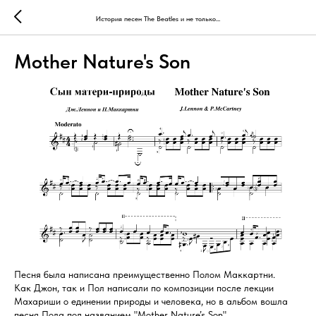
История песен The Beatles и не только...
Mother Nature's Son
Песня была написана преимущественно Полом Маккартни.
Как Джон, так и Пол написали по композиции после лекции
Махариши о единении природы и человека, но в альбом вошла
песня Пола под названием "Mother Nature’s Son".