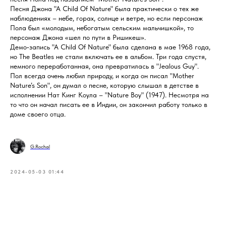
Песня Джона "А Child Of Nature" была практически о тех же
наблюдениях – небе, горах, солнце и ветре, но если персонаж
Пола был «молодым, небогатым сельским мальчишкой», то
персонаж Джона «шел по пути в Ришикеш».
Демо‑запись "А Child Of Nature" была сделана в мае 1968 года,
но The Beatles не стали включать ее в альбом. Три года спустя,
немного переработанная, она превратилась в "Jealous Guy".
Пол всегда очень любил природу, и когда он писал "Mother
Nature’s Son", он думал о песне, которую слышал в детстве в
исполнении Нат Кинг Коула – "Nature Boy" (1947). Несмотря на
то что он начал писать ее в Индии, он закончил работу только в
доме своего отца.
G.Rochal
2024-05-03 01:44